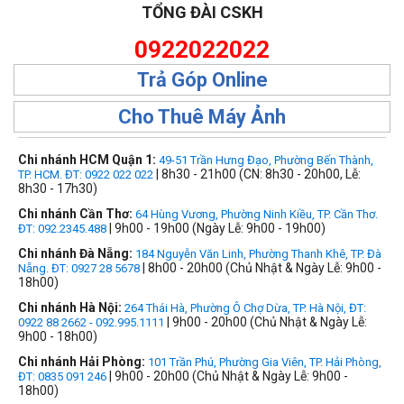
TỔNG ĐÀI CSKH
0922022022
Trả Góp Online
Cho Thuê Máy Ảnh
Chi nhánh HCM Quận 1:
49-51 Trần Hưng Đạo, Phường Bến Thành,
| 8h30 - 21h00 (CN: 8h30 - 20h00, Lễ:
TP. HCM. ĐT: 0922 022 022
8h30 - 17h30)
Chi nhánh Cần Thơ:
64 Hùng Vương, Phường Ninh Kiều, TP. Cần Thơ.
| 9h00 - 19h00 (Ngày Lễ: 9h00 - 19h00)
ĐT: 092.2345.488
Chi nhánh Đà Nẵng:
184 Nguyễn Văn Linh, Phường Thanh Khê, TP. Đà
| 8h00 - 20h00 (Chủ Nhật & Ngày Lễ: 9h00 -
Nẵng. ĐT: 0927 28 5678
18h00)
Chi nhánh Hà Nội:
264 Thái Hà, Phường Ô Chợ Dừa, TP. Hà Nội, ĐT:
| 9h00 - 20h00 (Chủ Nhật & Ngày Lễ:
0922 88 2662 - 092.995.1111
9h00 - 18h00)
Chi nhánh Hải Phòng:
101 Trần Phú, Phường Gia Viên, TP. Hải Phòng,
| 9h00 - 20h00 (Chủ Nhật & Ngày Lễ: 9h00 -
ĐT: 0835 091 246
18h00)