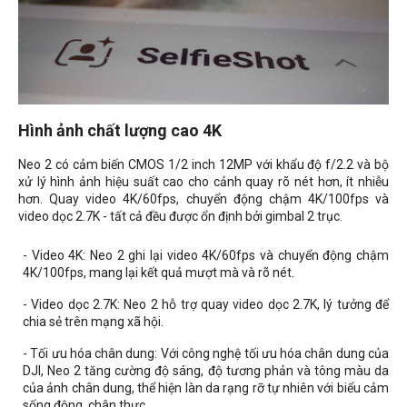
Hình ảnh chất lượng cao 4K
Neo 2 có cảm biến CMOS 1/2 inch 12MP với khẩu độ f/2.2 và bộ
xử lý hình ảnh hiệu suất cao cho cảnh quay rõ nét hơn, ít nhiễu
hơn. Quay video 4K/60fps, chuyển động chậm 4K/100fps và
video dọc 2.7K - tất cả đều được ổn định bởi gimbal 2 trục.
- Video 4K: Neo 2 ghi lại video 4K/60fps và chuyển động chậm
4K/100fps, mang lại kết quả mượt mà và rõ nét.
- Video dọc 2.7K: Neo 2 hỗ trợ quay video dọc 2.7K, lý tưởng để
chia sẻ trên mạng xã hội.
- Tối ưu hóa chân dung: Với công nghệ tối ưu hóa chân dung của
DJI, Neo 2 tăng cường độ sáng, độ tương phản và tông màu da
của ảnh chân dung, thể hiện làn da rạng rỡ tự nhiên với biểu cảm
sống động, chân thực.