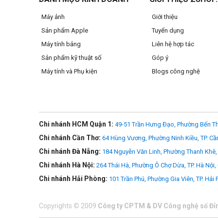
Máy ảnh
Giới thiệu
Sản phẩm Apple
Tuyển dụng
Máy tính bảng
Liên hệ hợp tác
Sản phẩm kỹ thuật số
Góp ý
Máy tính và Phụ kiện
Blogs công nghệ
Chi nhánh HCM Quận 1:
49-51 Trần Hưng Đạo, Phường Bến Th
Chi nhánh Cần Thơ:
64 Hùng Vương, Phường Ninh Kiều, TP. Cầ
Chi nhánh Đà Nẵng:
184 Nguyễn Văn Linh, Phường Thanh Khê, 
Chi nhánh Hà Nội:
264 Thái Hà, Phường Ô Chợ Dừa, TP. Hà Nội,
Chi nhánh Hải Phòng:
101 Trần Phú, Phường Gia Viên, TP. Hải
Copyrights
©
2009
Công ty CPTM & DV Công nghệ số Đỉ