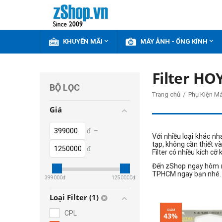


KHUYẾN MÃI
MÁY ẢNH - ỐNG KÍNH
Filter HO
BỘ LỌC
/
Trang chủ
Phụ Kiện M
Giá
đ
–
Với nhiều loại khác nh
tạp, không cần thiết v
đ
Filter có nhiều kích cỡ
Đến zShop ngay hôm 
TPHCM ngay bạn nhé.
399000
đ
1250000
đ
Loại Filter (1)
GIẢM
CPL
43%