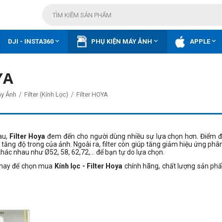



DJI - INSTA360
PHỤ KIỆN MÁY ẢNH
APPLE
YA
/
/
áy Ảnh
Filter (Kính Lọc)
Filter HOYA
au,
Filter Hoya
đem đến cho người dùng nhiều sự lựa chọn hơn. Điểm đặc 
à tăng độ trong của ảnh. Ngoài ra, filter còn giúp tăng giảm hiệu ứng ph
 khác nhau như Ø52, 58, 62,72,... để bạn tự do lựa chọn.
nay để chọn mua
Kính lọc - Filter Hoya
chính hãng, chất lượng sản phẩ