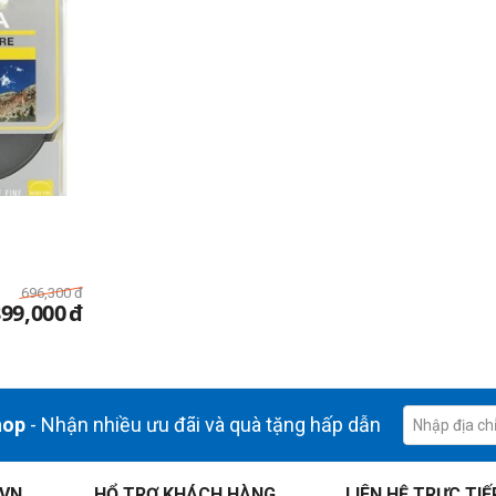
696,300
đ
399,000
đ
hop
- Nhận nhiều ưu đãi và quà tặng hấp dẫn
.VN
HỔ TRỢ KHÁCH HÀNG
LIÊN HỆ TRỰC TIẾ