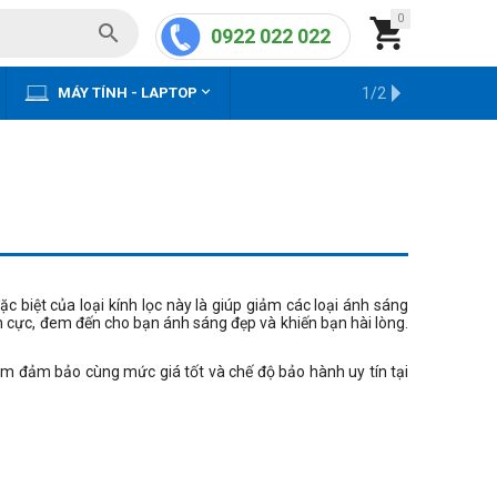
0


0922 022 022


MÁY TÍNH - LAPTOP
KHO HÀNG CŨ
1/2
biệt của loại kính lọc này là giúp giảm các loại ánh sáng
ân cực, đem đến cho bạn ánh sáng đẹp và khiến bạn hài lòng.
m đảm bảo cùng mức giá tốt và chế độ bảo hành uy tín tại