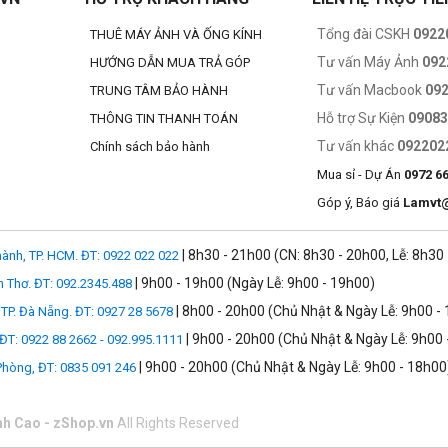
Tổng đài CSKH
0922
THUÊ MÁY ẢNH VÀ ỐNG KÍNH
Tư vấn Máy Ảnh
092
HƯỚNG DẪN MUA TRẢ GÓP
Tư vấn Macbook
09
TRUNG TÂM BẢO HÀNH
Hỗ trợ Sự Kiện
0908
THÔNG TIN THANH TOÁN
Tư vấn khác
092202
Chính sách bảo hành
Mua sỉ - Dự Án
0972 6
Góp ý, Báo giá
Lamvt
| 8h30 - 21h00 (CN: 8h30 - 20h00, Lễ: 8h30
ành, TP. HCM. ĐT: 0922 022 022
| 9h00 - 19h00 (Ngày Lễ: 9h00 - 19h00)
n Thơ. ĐT: 092.2345.488
| 8h00 - 20h00 (Chủ Nhật & Ngày Lễ: 9h00 -
TP. Đà Nẵng. ĐT: 0927 28 5678
| 9h00 - 20h00 (Chủ Nhật & Ngày Lễ: 9h00 
 ĐT: 0922 88 2662 - 092.995.1111
| 9h00 - 20h00 (Chủ Nhật & Ngày Lễ: 9h00 - 18h00
 Phòng, ĐT: 0835 091 246
nh Cao - zShop.vn
All Rights Reserved