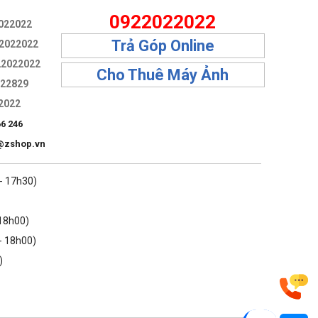
0922022022
022022
Trả Góp Online
2022022
22022022
Cho Thuê Máy Ảnh
322829
2022
66 246
@zshop.vn
 - 17h30)
 18h00)
- 18h00)
)