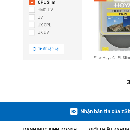
CPL Slim
HMC-UV
UV
UX CPL
UX UV
THIẾT LẬP LẠI
Filter Hoya Cir-PL Slim
Nhận bản tin của zS
DANH MỤC KINH DOANH
GIỚI THIỆU ZSHOP