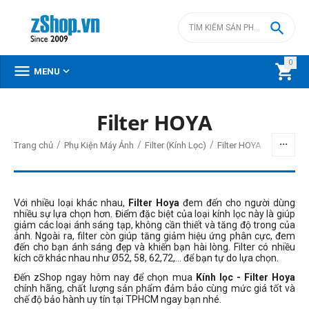

0



MENU
Filter HOYA
BỘ LỌC
/
/
/
Trang chủ
Phụ Kiện Máy Ảnh
Filter (Kính Lọc)
Filter HOYA
Giá
đ
–
đ
Với nhiều loại khác nhau,
Filter Hoya
đem đến cho người dùng
nhiều sự lựa chọn hơn. Điểm đặc biệt của loại kính lọc này là giúp
giảm các loại ánh sáng tạp, không cần thiết và tăng độ trong của
ảnh. Ngoài ra, filter còn giúp tăng giảm hiệu ứng phân cực, đem
3490000
đ
3490000
đ
đến cho bạn ánh sáng đẹp và khiến bạn hài lòng. Filter có nhiều
kích cỡ khác nhau như Ø52, 58, 62,72,... để bạn tự do lựa chọn.
Loại Filter (1)
Đến zShop ngay hôm nay để chọn mua
Kính lọc - Filter Hoya
CPL
chính hãng, chất lượng sản phẩm đảm bảo cùng mức giá tốt và
chế độ bảo hành uy tín tại TPHCM ngay bạn nhé.
CPL Slim