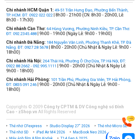
Chi nhánh HCM Quận 1:
49-51 Trần Hưng Đạo, Phường Bến Thành,
| 8h30 - 21h00 (CN: 8h30 - 20h00, Lễ:
TP. HCM. ĐT: 0922 022 022
8h30 - 17h30)
Chi nhánh Cần Thơ:
64 Hùng Vương, Phường Ninh Kiều, TP. Cần Thơ.
| 9h00 - 19h00 (Ngày Lễ: 9h00 - 19h00)
ĐT: 092.2345.488
Chi nhánh Đà Nẵng:
184 Nguyễn Văn Linh, Phường Thanh Khê, TP. Đà
| 8h00 - 20h00 (Chủ Nhật & Ngày Lễ: 9h00 -
Nẵng. ĐT: 0927 28 5678
18h00)
Chi nhánh Hà Nội:
264 Thái Hà, Phường Ô Chợ Dừa, TP. Hà Nội, ĐT:
| 9h00 - 20h00 (Chủ Nhật & Ngày Lễ:
0922 88 2662 - 092.995.1111
9h00 - 18h00)
Chi nhánh Hải Phòng:
101 Trần Phú, Phường Gia Viên, TP. Hải Phòng,
| 9h00 - 20h00 (Chủ Nhật & Ngày Lễ: 9h00 -
ĐT: 0835 091 246
18h00)
Copyrights
©
2009
Công ty CPTM & DV Công nghệ số Đỉnh
Cao - zShop.vn
All Rights Reserved
Thẻ nhớ CFexpress
Studio Display 27" 2026
Thẻ nhớ Micro SD
Thẻ nhớ SD
iPad Air M4 2026
MacBook Neo 2026
Máy ảnh film & film Kodak
T14 Gen 6 2025