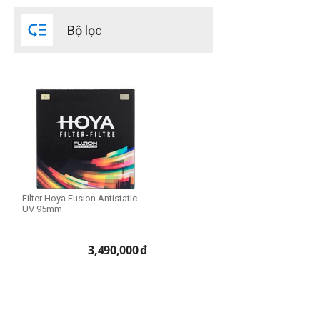
HMC-UV

Bộ lọc
UV
UX CPL
UX UV
THIẾT LẬP LẠI
Filter Hoya Fusion Antistatic
UV 95mm
3,490,000
đ