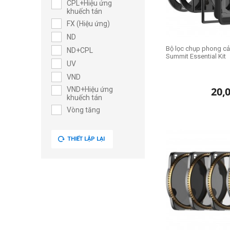
CPL+Hiệu ứng
khuếch tán
FX (Hiệu ứng)
ND
Bộ lọc chụp phong cả
ND+CPL
Summit Essential Kit
UV
VND
20,
VND+Hiệu ứng
khuếch tán
Vòng tăng
THIẾT LẬP LẠI