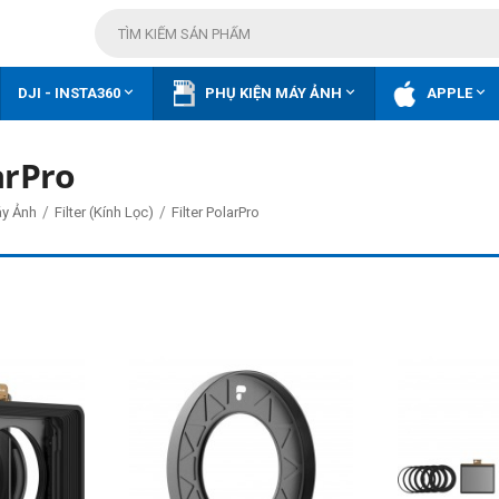



DJI - INSTA360
PHỤ KIỆN MÁY ẢNH
APPLE
arPro
/
/
áy Ảnh
Filter (Kính Lọc)
Filter PolarPro