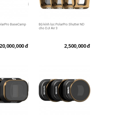
olarPro BaseCamp
Bộ kính lọc PolarPro Shutter ND
cho DJI Air 3
20,000,000
đ
2,500,000
đ