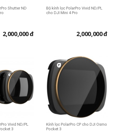
arPro Shutter ND
Bộ kính lọc PolarPro Vivid ND/PL
Pro
cho DJI Mini 4 Pro
2,000,000
đ
2,000,000
đ
arPro Vivid ND/PL
Kính lọc PolarPro CP cho DJI Osmo
ocket 3
Pocket 3