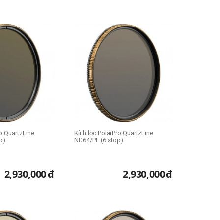
ro QuartzLine
Kính lọc PolarPro QuartzLine
p)
ND64/PL (6 stop)
2,930,000
đ
2,930,000
đ