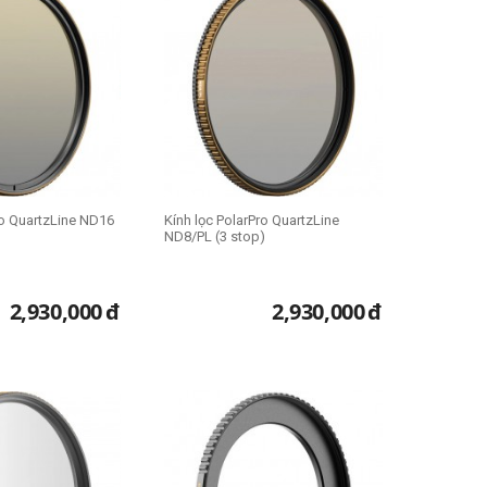
ro QuartzLine ND16
Kính lọc PolarPro QuartzLine
ND8/PL (3 stop)
2,930,000
đ
2,930,000
đ