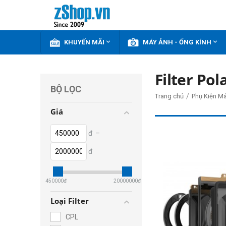


KHUYẾN MÃI
MÁY ẢNH - ỐNG KÍNH
Filter Pol
BỘ LỌC
/
Trang chủ
Phụ Kiện M
Giá
đ
–
đ
450000
đ
20000000
đ
Loại Filter
CPL