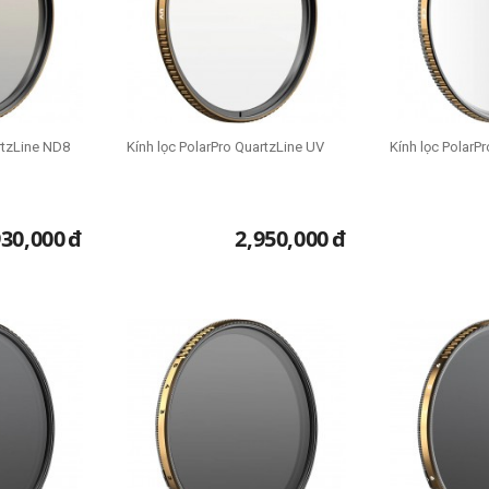
rtzLine ND8
Kính lọc PolarPro QuartzLine UV
Kính lọc PolarP
930,000
đ
2,950,000
đ