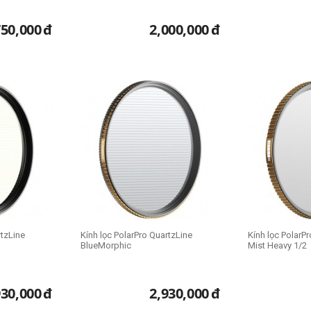
750,000
đ
2,000,000
đ
rtzLine
Kính lọc PolarPro QuartzLine
Kính lọc PolarP
BlueMorphic
Mist Heavy 1/2
930,000
đ
2,930,000
đ