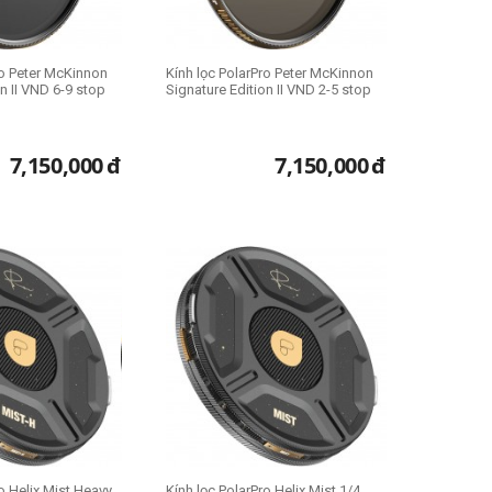
ro Peter McKinnon
Kính lọc PolarPro Peter McKinnon
on II VND 6-9 stop
Signature Edition II VND 2-5 stop
7,150,000
đ
7,150,000
đ
ro Helix Mist Heavy
Kính lọc PolarPro Helix Mist 1/4