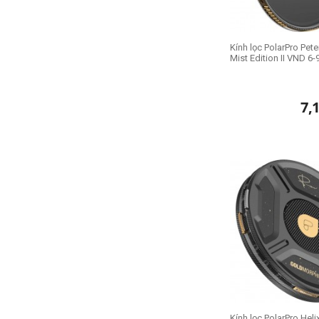
Kính lọc PolarPro Pet
Mist Edition II VND 6-
7,
Kính lọc PolarPro Heli