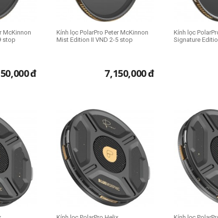
er McKinnon
Kính lọc PolarPro Peter McKinnon
Kính lọc PolarP
9 stop
Mist Edition II VND 2-5 stop
Signature Editi
150,000
đ
7,150,000
đ
x
Kính lọc PolarPro Helix
Kính lọc PolarP