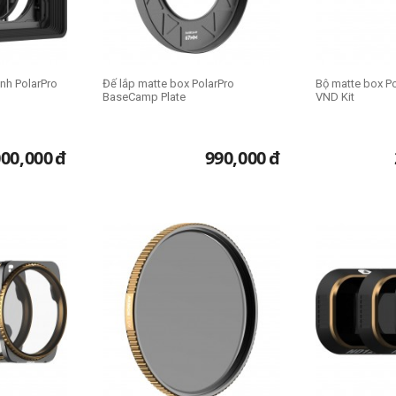
nh PolarPro
Đế lắp matte box PolarPro
Bộ matte box P
BaseCamp Plate
VND Kit
000,000
đ
990,000
đ