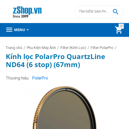

0



MENU
/
/
/
/
Trang chủ
Phụ Kiện Máy Ảnh
Filter (Kính Lọc)
Filter PolarPro
Kính lọc PolarPro QuartzLine
ND64 (6 stop) (67mm)
Thương hiệu
PolarPro