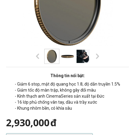
Thông tin nổi bật:
-
G
iảm 6
stop, m
ật độ quang học 1.8
, độ dẫn truyền 1.5%
- Giảm tốc độ màn trập, không gây đổi màu
- Kính thạch anh
CinemaSeries sản xuất tại Đức
- 16 lớp phủ chống vân tay, dầu và trầy xước
- Khung nhôm bền, có khía sâu
2,930,000
đ