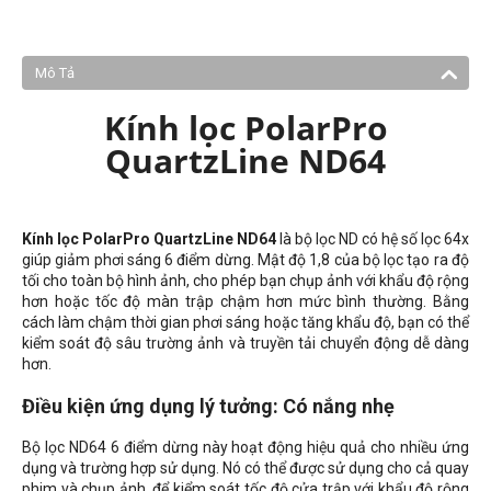
Mô Tả
Kính lọc PolarPro
QuartzLine ND64
Kính lọc PolarPro QuartzLine ND64
là bộ lọc ND có hệ số lọc 64x
giúp giảm phơi sáng 6 điểm dừng. Mật độ 1,8 của bộ lọc tạo ra độ
tối cho toàn bộ hình ảnh, cho phép bạn chụp ảnh với khẩu độ rộng
hơn hoặc tốc độ màn trập chậm hơn mức bình thường. Bằng
cách làm chậm thời gian phơi sáng hoặc tăng khẩu độ, bạn có thể
kiểm soát độ sâu trường ảnh và truyền tải chuyển động dễ dàng
hơn.
Điều kiện ứng dụng lý tưởng: Có nắng nhẹ
Bộ lọc ND64 6 điểm dừng này hoạt động hiệu quả cho nhiều ứng
dụng và trường hợp sử dụng. Nó có thể được sử dụng cho cả quay
phim và chụp ảnh, để kiểm soát tốc độ cửa trập với khẩu độ rộng