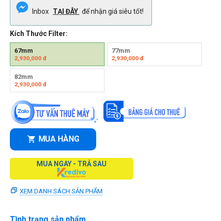
Inbox
TẠI ĐÂY
để nhận giá siêu tốt!
Kích Thước Filter:
67mm
77mm
2,930,000
đ
2,930,000
đ
82mm
2,930,000
đ
MUA HÀNG
MUA NGAY - TRẢ SAU
XEM DANH SÁCH SẢN PHẨM
Tình trạng sản phẩm