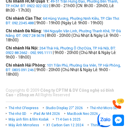
Chi nhánh HCM Quận 1:
49-51 Trần Hưng Đạo, Phường Bến Thành,
| 8h30 - 21h00 (CN: 8h30 - 20h00, Lễ:
TP. HCM. ĐT: 0922 022 022
8h30 - 17h30)
Chi nhánh Cần Thơ:
64 Hùng Vương, Phường Ninh Kiều, TP. Cần Thơ.
| 9h00 - 19h00 (Ngày Lễ: 9h00 - 19h00)
ĐT: 092.2345.488
Chi nhánh Đà Nẵng:
184 Nguyễn Văn Linh, Phường Thanh Khê, TP. Đà
| 8h00 - 20h00 (Chủ Nhật & Ngày Lễ: 9h00 -
Nẵng. ĐT: 0927 28 5678
18h00)
Chi nhánh Hà Nội:
264 Thái Hà, Phường Ô Chợ Dừa, TP. Hà Nội, ĐT:
| 9h00 - 20h00 (Chủ Nhật & Ngày Lễ:
0922 88 2662 - 092.995.1111
9h00 - 18h00)
Chi nhánh Hải Phòng:
101 Trần Phú, Phường Gia Viên, TP. Hải Phòng,
| 9h00 - 20h00 (Chủ Nhật & Ngày Lễ: 9h00 -
ĐT: 0835 091 246
18h00)
Copyrights
©
2009
Công ty CPTM & DV Công nghệ số Đỉnh
Cao - zShop.vn
All Rights Reserved
Thẻ nhớ CFexpress
Studio Display 27" 2026
Thẻ nhớ Micro SD
Thẻ nhớ SD
iPad Air M4 2026
MacBook Neo 2026
Máy ảnh film & film Kodak
T14 Gen 6 2025
Máy Ảnh Mirrorless
X1 Carbon Gen 12 2024
ThinkPad P