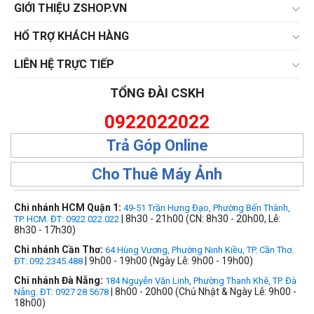
GIỚI THIỆU ZSHOP.VN
HỔ TRỢ KHÁCH HÀNG
LIÊN HỆ TRỰC TIẾP
TỔNG ĐÀI CSKH
0922022022
Trả Góp Online
Cho Thuê Máy Ảnh
Chi nhánh HCM Quận 1:
49-51 Trần Hưng Đạo, Phường Bến Thành,
| 8h30 - 21h00 (CN: 8h30 - 20h00, Lễ:
TP. HCM. ĐT: 0922 022 022
8h30 - 17h30)
Chi nhánh Cần Thơ:
64 Hùng Vương, Phường Ninh Kiều, TP. Cần Thơ.
| 9h00 - 19h00 (Ngày Lễ: 9h00 - 19h00)
ĐT: 092.2345.488
Chi nhánh Đà Nẵng:
184 Nguyễn Văn Linh, Phường Thanh Khê, TP. Đà
| 8h00 - 20h00 (Chủ Nhật & Ngày Lễ: 9h00 -
Nẵng. ĐT: 0927 28 5678
18h00)