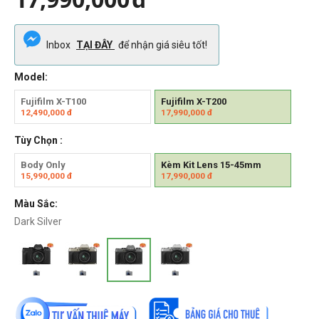
Inbox
TẠI ĐÂY
để nhận giá siêu tốt!
Model:
Fujifilm X-T100
Fujifilm X-T200
12,490,000
đ
17,990,000
đ
Tùy Chọn :
Body Only
Kèm Kit Lens 15-45mm
15,990,000
đ
17,990,000
đ
Màu Sắc:
Dark Silver