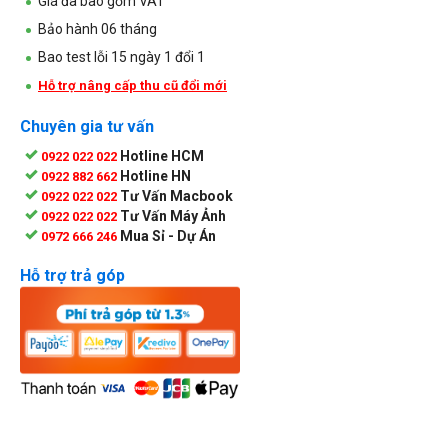
Giá đã bao gồm VAT
Bảo hành 06 tháng
Bao test lỗi 15 ngày 1 đổi 1
Hỗ trợ nâng cấp thu cũ đổi mới
Chuyên gia tư vấn
Hotline HCM
0922 022 022
Hotline HN
0922 882 662
Tư Vấn Macbook
0922 022 022
Tư Vấn Máy Ảnh
0922 022 022
Mua Sỉ - Dự Án
0972 666 246
Hỗ trợ trả góp