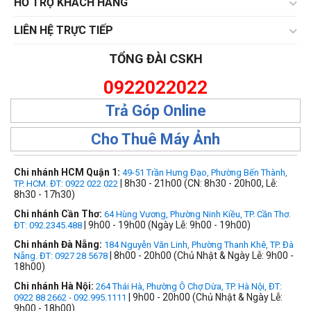
HỔ TRỢ KHÁCH HÀNG
LIÊN HỆ TRỰC TIẾP
TỔNG ĐÀI CSKH
0922022022
Trả Góp Online
Cho Thuê Máy Ảnh
Chi nhánh HCM Quận 1:
49-51 Trần Hưng Đạo, Phường Bến Thành,
| 8h30 - 21h00 (CN: 8h30 - 20h00, Lễ:
TP. HCM. ĐT: 0922 022 022
8h30 - 17h30)
Chi nhánh Cần Thơ:
64 Hùng Vương, Phường Ninh Kiều, TP. Cần Thơ.
| 9h00 - 19h00 (Ngày Lễ: 9h00 - 19h00)
ĐT: 092.2345.488
Chi nhánh Đà Nẵng:
184 Nguyễn Văn Linh, Phường Thanh Khê, TP. Đà
| 8h00 - 20h00 (Chủ Nhật & Ngày Lễ: 9h00 -
Nẵng. ĐT: 0927 28 5678
18h00)
Chi nhánh Hà Nội:
264 Thái Hà, Phường Ô Chợ Dừa, TP. Hà Nội, ĐT:
| 9h00 - 20h00 (Chủ Nhật & Ngày Lễ:
0922 88 2662 - 092.995.1111
9h00 - 18h00)