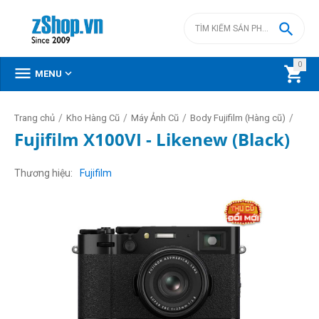

0



MENU
/
/
/
/
Trang chủ
Kho Hàng Cũ
Máy Ảnh Cũ
Body Fujifilm (Hàng cũ)
Fujifilm X100VI - Likenew (Black)
Thương hiệu
Fujifilm