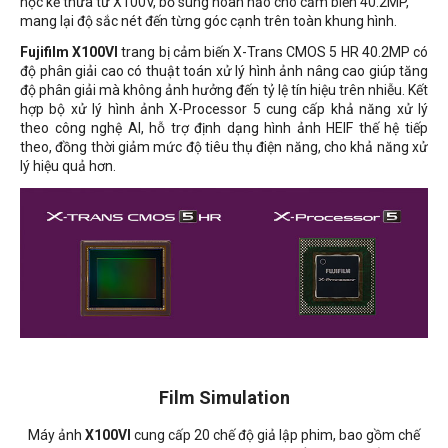
học kế thừa từ X100V, bổ sung hoàn hảo cho cảm biến 40.2MP,
mang lại độ sắc nét đến từng góc cạnh trên toàn khung hình.
Fujifilm X100VI
trang bị cảm biến X-Trans CMOS 5 HR 40.2MP có
độ phân giải cao có thuật toán xử lý hình ảnh nâng cao giúp tăng
độ phân giải mà không ảnh hưởng đến tỷ lệ tín hiệu trên nhiễu. Kết
hợp bộ xử lý hình ảnh X-Processor 5 cung cấp khả năng xử lý
theo công nghệ AI, hỗ trợ định dạng hình ảnh HEIF thế hệ tiếp
theo, đồng thời giảm mức độ tiêu thụ điện năng, cho khả năng xử
lý hiệu quả hơn.
Film Simulation
Máy ảnh
X100VI
cung cấp 20 chế độ giả lập phim, bao gồm chế