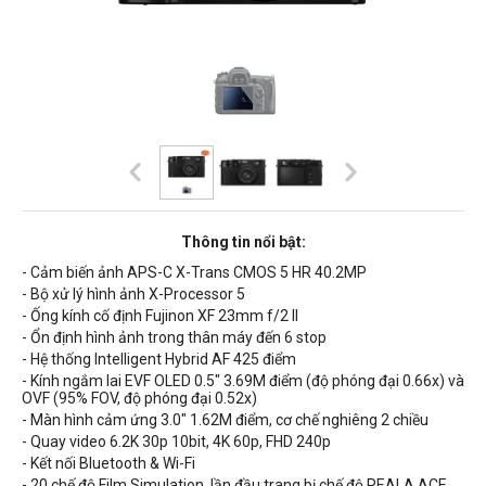
Thông tin nổi bật:
- Cảm biến ảnh APS-C X-Trans CMOS 5 HR 40.2MP
- Bộ xử lý hình ảnh X-Processor 5
- Ống kính cố định Fujinon XF 23mm f/2 II
- Ổn định hình ảnh trong thân máy đến 6 stop
- Hệ thống Intelligent Hybrid AF 425 điểm
- Kính ngắm lai EVF OLED 0.5" 3.69M điểm (độ phóng đại 0.66x) và
OVF (95% FOV, độ phóng đại 0.52x)
- Màn hình cảm ứng 3.0" 1.62M điểm, cơ chế nghiêng 2 chiều
- Quay video 6.2K 30p 10bit, 4K 60p, FHD 240p
- Kết nối Bluetooth & Wi-Fi
- 20 chế độ Film Simulation, lần đầu trang bị chế độ REALA ACE