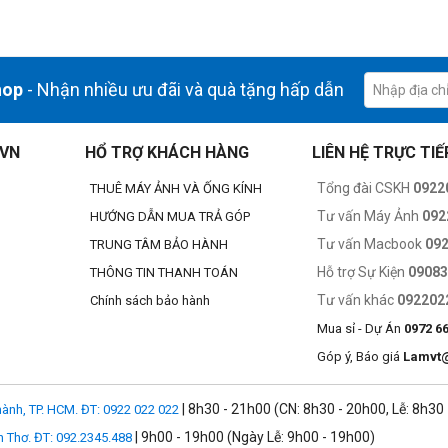
hop
- Nhận nhiều ưu đãi và quà tặng hấp dẫn
.VN
HỔ TRỢ KHÁCH HÀNG
LIÊN HỆ TRỰC TIẾ
Tổng đài CSKH
0922
THUÊ MÁY ẢNH VÀ ỐNG KÍNH
Tư vấn Máy Ảnh
092
HƯỚNG DẪN MUA TRẢ GÓP
Tư vấn Macbook
09
TRUNG TÂM BẢO HÀNH
Hỗ trợ Sự Kiện
0908
THÔNG TIN THANH TOÁN
Tư vấn khác
092202
Chính sách bảo hành
Mua sỉ - Dự Án
0972 6
Góp ý, Báo giá
Lamvt
| 8h30 - 21h00 (CN: 8h30 - 20h00, Lễ: 8h30
ành, TP. HCM. ĐT: 0922 022 022
| 9h00 - 19h00 (Ngày Lễ: 9h00 - 19h00)
n Thơ. ĐT: 092.2345.488