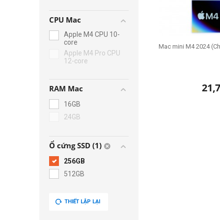
CPU Mac
Apple M4 CPU 10-
core
Mac mini M4 2024 (Ch
Apple M4 Pro CPU
12-core
21,
RAM Mac
16GB
24GB
Ổ cứng SSD (1)
256GB
512GB
THIẾT LẬP LẠI