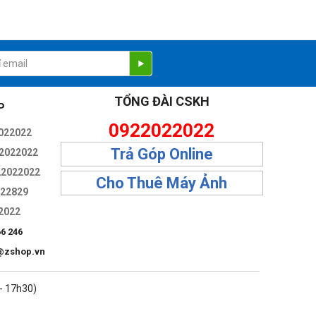
TỔNG ĐÀI CSKH
P
0922022022
022022
Trả Góp Online
2022022
22022022
Cho Thuê Máy Ảnh
322829
2022
66 246
@zshop.vn
 - 17h30)