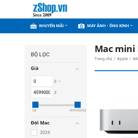


KHUYẾN MÃI
MÁY ẢNH - ỐNG KÍNH
Mac mini
BỘ LỌC
/
/
Trang chủ
Apple
iM
Giá
đ
–
đ
0
đ
45990000
đ
Đời Mac
2024