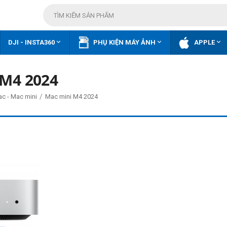



DJI - INSTA360
PHỤ KIỆN MÁY ẢNH
APPLE
 M4 2024
/
ac - Mac mini
Mac mini M4 2024