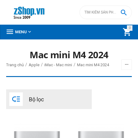

0



MENU
Mac mini M4 2024
BỘ LỌC
/
/
/
Trang chủ
Apple
iMac - Mac mini
Mac mini M4 2024
Giá
đ
–
đ

Bộ lọc
0
đ
83490000
đ
Đời Mac (1)
2024