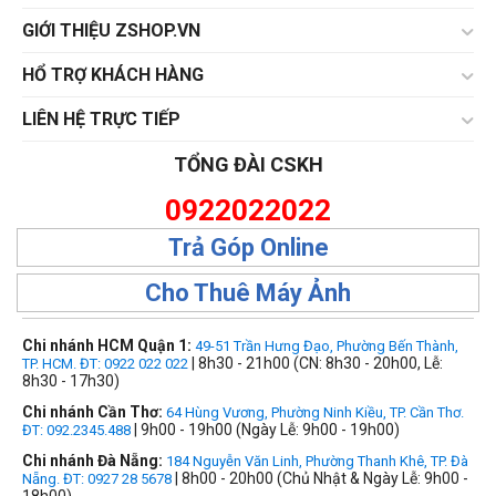
GIỚI THIỆU ZSHOP.VN
HỔ TRỢ KHÁCH HÀNG
LIÊN HỆ TRỰC TIẾP
TỔNG ĐÀI CSKH
0922022022
Trả Góp Online
Cho Thuê Máy Ảnh
Chi nhánh HCM Quận 1:
49-51 Trần Hưng Đạo, Phường Bến Thành,
| 8h30 - 21h00 (CN: 8h30 - 20h00, Lễ:
TP. HCM. ĐT: 0922 022 022
8h30 - 17h30)
Chi nhánh Cần Thơ:
64 Hùng Vương, Phường Ninh Kiều, TP. Cần Thơ.
| 9h00 - 19h00 (Ngày Lễ: 9h00 - 19h00)
ĐT: 092.2345.488
Chi nhánh Đà Nẵng:
184 Nguyễn Văn Linh, Phường Thanh Khê, TP. Đà
| 8h00 - 20h00 (Chủ Nhật & Ngày Lễ: 9h00 -
Nẵng. ĐT: 0927 28 5678