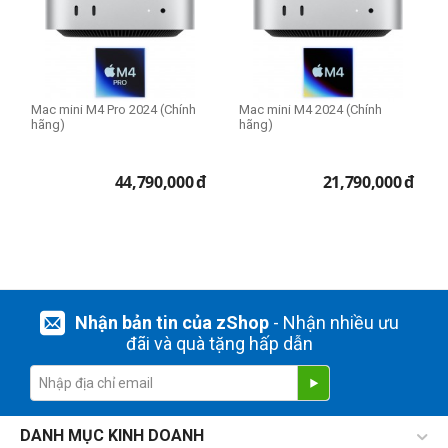
CPU Mac
Apple M4 CPU 10-core
Apple M4 Pro CPU 12-core
Mac mini M4 Pro 2024 (Chính
Mac mini M4 2024 (Chính
hãng)
hãng)
RAM Mac
16GB
44,790,000
đ
21,790,000
đ
24GB
Ổ cứng SSD
256GB
512GB
Nhận bản tin của zShop
- Nhận nhiều ưu
đãi và quà tặng hấp dẫn
THIẾT LẬP LẠI
DANH MỤC KINH DOANH