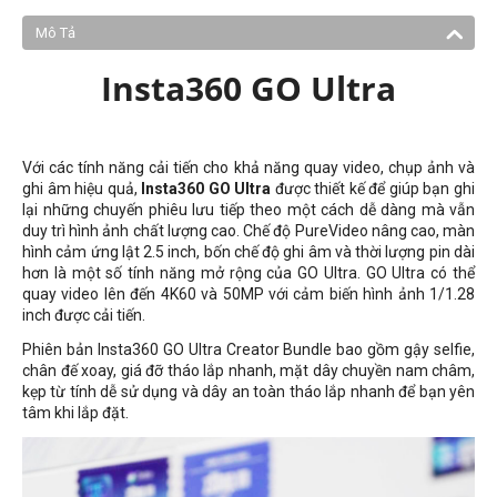
Mô Tả
Insta360 GO Ultra
Với các tính năng cải tiến cho khả năng quay video, chụp ảnh và
ghi âm hiệu quả,
Insta360 GO Ultra
được thiết kế để giúp bạn ghi
lại những chuyến phiêu lưu tiếp theo một cách dễ dàng mà vẫn
duy trì hình ảnh chất lượng cao. Chế độ PureVideo nâng cao, màn
hình cảm ứng lật 2.5 inch, bốn chế độ ghi âm và thời lượng pin dài
hơn là một số tính năng mở rộng của GO Ultra. GO Ultra có thể
quay video lên đến 4K60 và 50MP với cảm biến hình ảnh 1/1.28
inch được cải tiến.
Phiên bản Insta360 GO Ultra Creator Bundle bao gồm gậy selfie,
chân đế xoay, giá đỡ tháo lắp nhanh, mặt dây chuyền nam châm,
kẹp từ tính dễ sử dụng và dây an toàn tháo lắp nhanh để bạn yên
tâm khi lắp đặt.