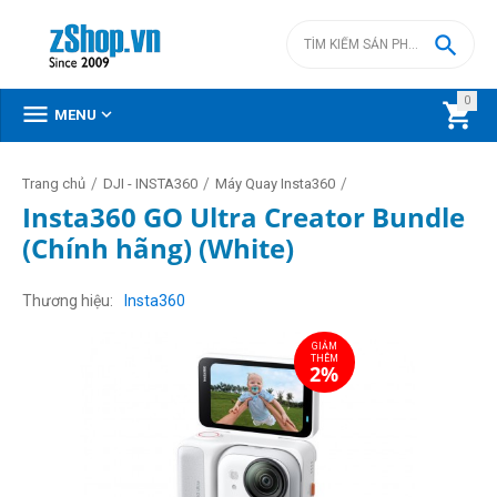

0



MENU
/
/
/
Trang chủ
DJI - INSTA360
Máy Quay Insta360
Insta360 GO Ultra Creator Bundle
(Chính hãng) (White)
GIẢM
THÊM
2%
Thương hiệu
Insta360