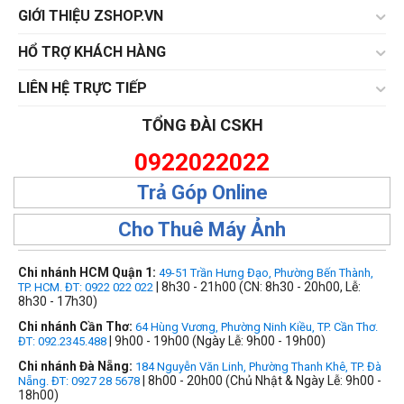
GIỚI THIỆU ZSHOP.VN
HỔ TRỢ KHÁCH HÀNG
LIÊN HỆ TRỰC TIẾP
TỔNG ĐÀI CSKH
0922022022
Trả Góp Online
Cho Thuê Máy Ảnh
Chi nhánh HCM Quận 1:
49-51 Trần Hưng Đạo, Phường Bến Thành,
| 8h30 - 21h00 (CN: 8h30 - 20h00, Lễ:
TP. HCM. ĐT: 0922 022 022
8h30 - 17h30)
Chi nhánh Cần Thơ:
64 Hùng Vương, Phường Ninh Kiều, TP. Cần Thơ.
| 9h00 - 19h00 (Ngày Lễ: 9h00 - 19h00)
ĐT: 092.2345.488
Chi nhánh Đà Nẵng:
184 Nguyễn Văn Linh, Phường Thanh Khê, TP. Đà
| 8h00 - 20h00 (Chủ Nhật & Ngày Lễ: 9h00 -
Nẵng. ĐT: 0927 28 5678
18h00)