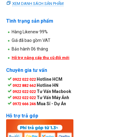
XEM DANH SÁCH SẢN PHẨM
Tình trạng sản phẩm
Hàng Likenew 99%
Giá đã bao gồm VAT
Bảo hành 06 tháng
Hỗ trợ nâng cấp thu cũ đổi mới
Chuyên gia tư vấn
Hotline HCM
0922 022 022
Hotline HN
0922 882 662
Tư Vấn Macbook
0922 022 022
Tư Vấn Máy Ảnh
0922 022 022
Mua Sỉ - Dự Án
0972 666 246
Hỗ trợ trả góp