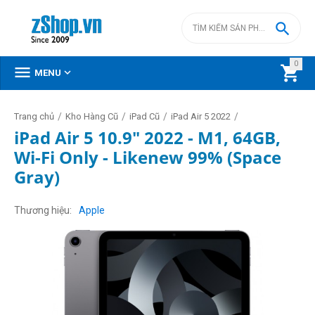

0



MENU
/
/
/
/
Trang chủ
Kho Hàng Cũ
iPad Cũ
iPad Air 5 2022
iPad Air 5 10.9" 2022 - M1, 64GB,
Wi-Fi Only - Likenew 99% (Space
Gray)
Thương hiệu
Apple