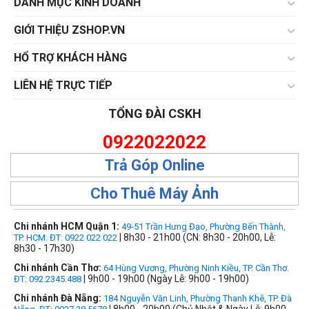
DANH MỤC KINH DOANH
GIỚI THIỆU ZSHOP.VN
HỔ TRỢ KHÁCH HÀNG
LIÊN HỆ TRỰC TIẾP
TỔNG ĐÀI CSKH
0922022022
Trả Góp Online
Cho Thuê Máy Ảnh
Chi nhánh HCM Quận 1:
49-51 Trần Hưng Đạo, Phường Bến Thành,
| 8h30 - 21h00 (CN: 8h30 - 20h00, Lễ:
TP. HCM. ĐT: 0922 022 022
8h30 - 17h30)
Chi nhánh Cần Thơ:
64 Hùng Vương, Phường Ninh Kiều, TP. Cần Thơ.
| 9h00 - 19h00 (Ngày Lễ: 9h00 - 19h00)
ĐT: 092.2345.488
Chi nhánh Đà Nẵng:
184 Nguyễn Văn Linh, Phường Thanh Khê, TP. Đà