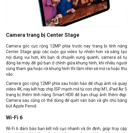
Camera trang bị Center Stage
Camera góc cực rộng
12MP phía trước nay trang bị tính năng
Center Stage giúp các cuộc gọi video tự nhiên hơn và sáng tạo
nội dung vui hơn, khi bạn di chuyển xung quanh, camera sẽ tự
động lia máy để giữ bạn ở chính giữa khung hình, khi nhiều người
cùng tham gia hoặc rời khung hình thì tầm nhin sẽ mở ra hoặc thu
vào.
Camera góc rộng 12MP phía sau hoàn hảo để chụp ảnh và quay
video 4K, nay kết hợp chip ISP mạnh mẽ từ con chip M1,
iPad Air 5
trang bị thêm tính năng
Smart HDR để bạn chụp ảnh thêm đẹp.
Camera sau cũng có thể dùng để quét văn bản và ghi chú bằng
bút Apple Pencil.
Wi-Fi 6
Wi‑Fi 6 đảm bảo bạn kết nối cực nhanh và ổn định, giúp truy cập