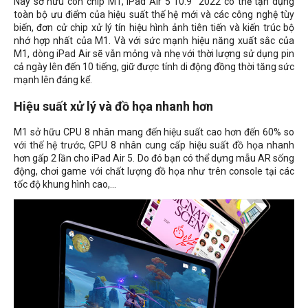
Nay sở hữu con chip M1,
iPad Air 5 10.9" 2022 có thể tận dụng
toàn bộ ưu điểm của hiệu suất thế hệ mới
và các công nghệ tùy
biến, đơn cử chip xử lý tín hiệu hình ảnh tiên tiến và kiến trúc bộ
nhớ hợp nhất của M1. Và với sức mạnh hiệu năng xuất sắc của
M1, dòng iPad Air sẽ vẫn mỏng và nhẹ với thời lượng sử dụng pin
cả ngày lên đến 10 tiếng, giữ được tính di động đồng thời tăng sức
mạnh lên đáng kể.
Hiệu suất xử lý và đồ họa nhanh hơn
M1 sở hữu CPU 8 nhân mang đến hiệu suất cao hơn đến 60% so
với thế hệ trước, GPU 8 nhân cung cấp hiệu suất đồ họa nhanh
hơn gấp 2 lần cho
iPad Air 5. Do đó bạn có thể dựng mẫu AR sống
động, chơi game với chất lượng đồ họa như
trên console tại các
tốc độ khung hình cao,...