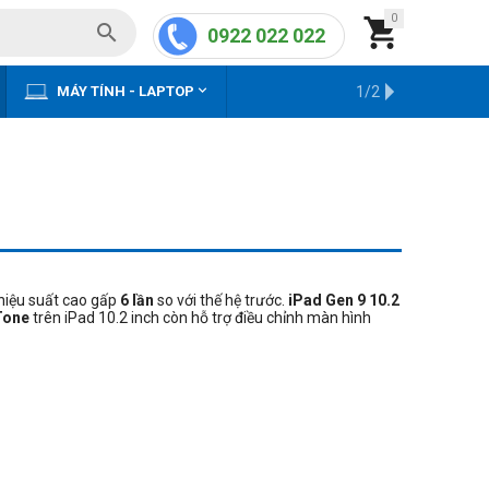
0


0922 022 022


MÁY TÍNH - LAPTOP
KHO HÀNG CŨ
1/2
 hiệu suất cao gấp
6 lần
so với thế hệ trước.
iPad Gen 9 10.2
Tone
trên iPad 10.2 inch còn hỗ trợ điều chỉnh màn hình