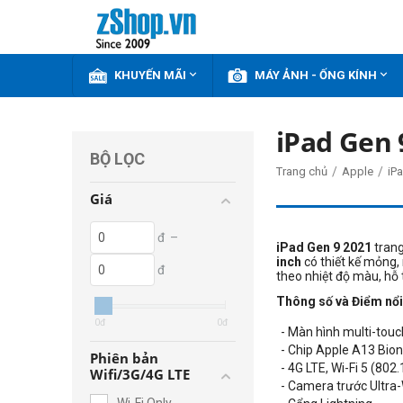


KHUYẾN MÃI
MÁY ẢNH - ỐNG KÍNH
iPad Gen 9
BỘ LỌC
/
/
Trang chủ
Apple
iP
Giá
đ
–
iPad Gen 9 2021
trang
inch
có thiết kế mỏng,
đ
theo nhiệt độ màu, hỗ 
Thông số và Điểm nổi 
0
đ
0
đ
- Màn hình multi-touc
- Chip Apple A13 Bion
Phiên bản
- 4G LTE, Wi-Fi 5 (802
Wifi/3G/4G LTE
- Camera trước Ultr