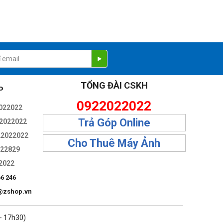
TỔNG ĐÀI CSKH
P
0922022022
022022
Trả Góp Online
2022022
22022022
Cho Thuê Máy Ảnh
322829
2022
66 246
@zshop.vn
 - 17h30)