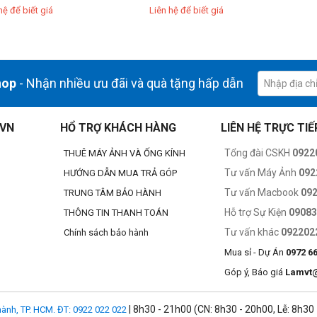
hệ để biết giá
Liên hệ để biết giá
hop
- Nhận nhiều ưu đãi và quà tặng hấp dẫn
.VN
HỔ TRỢ KHÁCH HÀNG
LIÊN HỆ TRỰC TIẾ
Tổng đài CSKH
0922
THUÊ MÁY ẢNH VÀ ỐNG KÍNH
Tư vấn Máy Ảnh
092
HƯỚNG DẪN MUA TRẢ GÓP
Tư vấn Macbook
09
TRUNG TÂM BẢO HÀNH
Hỗ trợ Sự Kiện
0908
THÔNG TIN THANH TOÁN
Tư vấn khác
092202
Chính sách bảo hành
Mua sỉ - Dự Án
0972 6
Góp ý, Báo giá
Lamvt
| 8h30 - 21h00 (CN: 8h30 - 20h00, Lễ: 8h30
ành, TP. HCM. ĐT: 0922 022 022