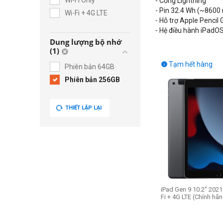
Wi-Fi Only
- Cổng Lightning
- Pin 32.4 Wh (~8600
Wi-Fi + 4G LTE
- Hỗ trợ Apple Pencil 
- Hệ điều hành iPadO
Dung lượng bộ nhớ
(1)
Tạm hết hàng

Phiên bản 64GB
Phiên bản 256GB
THIẾT LẬP LẠI
iPad Gen 9 10.2" 2021
Fi + 4G LTE (Chính hã