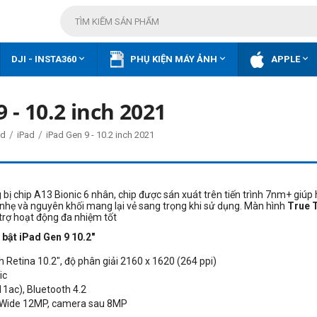



DJI - INSTA360
PHỤ KIỆN MÁY ẢNH
APPLE
 - 10.2 inch 2021
/
/
ad
iPad
iPad Gen 9 - 10.2 inch 2021
 bị chip A13 Bionic 6 nhân, chip được sán xuát trên tiến trình 7nm+ giúp
 nhẹ và nguyên khối mang lại vẻ sang trọng khi sử dụng.
Màn hình
True 
trợ hoạt động đa nhiệm tốt
bật iPad Gen 9 10.2"
h Retina 10.2", độ phân giải 2160 x 1620 (264 ppi)
ic
.11ac), Bluetooth 4.2
a-Wide 12MP, camera sau 8MP