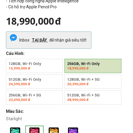
- Tích hợp công nghệ Apple Intelligence
- Có hỗ trợ Apple Pencil Pro
18,990,000
đ
Inbox
TẠI ĐÂY
để nhận giá siêu tốt!
Cấu Hình:
128GB, Wi-Fi Only
256GB, Wi-Fi Only
15,990,000
đ
18,990,000
đ
512GB, Wi-Fi Only
128GB, Wi-Fi + 5G
24,590,000
đ
20,390,000
đ
256GB, Wi-Fi + 5G
512GB, Wi-Fi + 5G
23,490,000
đ
28,990,000
đ
Màu Sắc:
Starlight