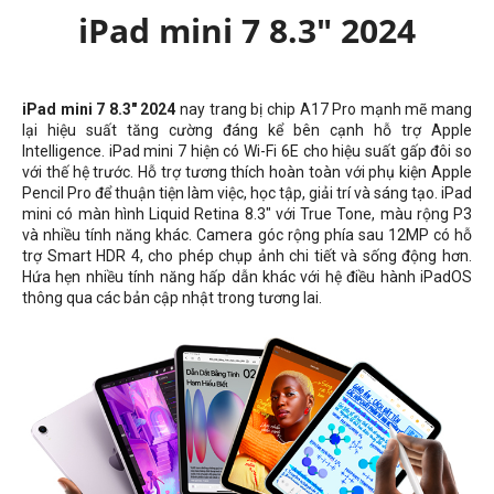
iPad mini 7 8.3" 2024
iPad mini 7 8.3" 2024
nay trang bị chip A17 Pro mạnh mẽ mang
lại hiệu suất tăng cường đáng kể bên cạnh hỗ trợ Apple
Intelligence. iPad mini 7 hiện có Wi-Fi 6E cho hiệu suất gấp đôi so
với thế hệ trước. Hỗ trợ tương thích hoàn toàn với phụ kiện Apple
Pencil Pro để thuận tiện làm việc, học tập, giải trí và sáng tạo. iPad
mini có màn hình Liquid Retina 8.3" với True Tone, màu rộng P3
và nhiều tính năng khác. Camera góc rộng phía sau 12MP có hỗ
trợ Smart HDR 4, cho phép chụp ảnh chi tiết và sống động hơn.
Hứa hẹn nhiều tính năng hấp dẫn khác với hệ điều hành iPadOS
thông qua các bản cập nhật trong tương lai.