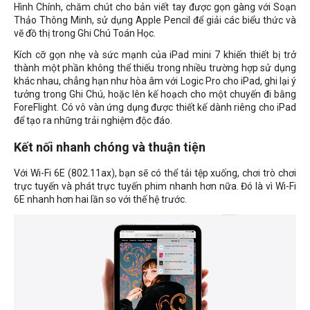
Hình Chính, chăm chút cho bản viết tay được gọn gàng với Soạn
Thảo Thông Minh, sử dụng Apple Pencil để giải các biểu thức và
vẽ đồ thị trong Ghi Chú Toán Học.
Kích cỡ gọn nhẹ và sức mạnh của iPad mini 7 khiến thiết bị trở
thành một phần không thể thiếu trong nhiều trường hợp sử dụng
khác nhau, chẳng hạn như hòa âm với Logic Pro cho iPad, ghi lại ý
tưởng trong Ghi Chú, hoặc lên kế hoạch cho một chuyến đi bằng
ForeFlight. Có vô vàn ứng dụng được thiết kế dành riêng cho iPad
để tạo ra những trải nghiệm độc đáo.
Kết nối nhanh chóng và thuận tiện
Với Wi-Fi 6E (802.11ax), bạn sẽ có thể tải tệp xuống, chơi trò chơi
trực tuyến và phát trực tuyến phim nhanh hơn nữa. Đó là vì Wi-Fi
6E nhanh hơn hai lần so với thế hệ trước.