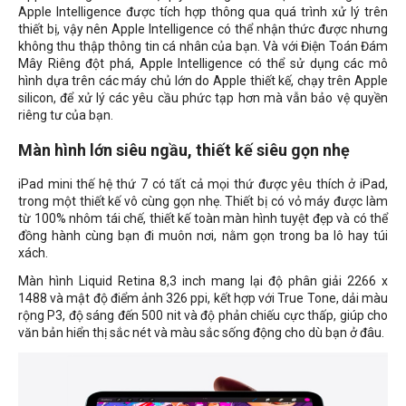
Apple Intelligence được tích hợp thông qua quá trình xử lý trên
thiết bị, vậy nên Apple Intelligence có thể nhận thức được nhưng
không thu thập thông tin cá nhân của bạn. Và với Điện Toán Đám
Mây Riêng đột phá, Apple Intelligence có thể sử dụng các mô
hình dựa trên các máy chủ lớn do Apple thiết kế, chạy trên Apple
silicon, để xử lý các yêu cầu phức tạp hơn mà vẫn bảo vệ quyền
riêng tư của bạn.
Màn hình lớn siêu ngầu, thiết kế siêu gọn nhẹ
iPad mini thế hệ thứ 7 có tất cả mọi thứ được yêu thích ở iPad,
trong một thiết kế vô cùng gọn nhẹ. Thiết bị có vỏ máy được làm
từ 100% nhôm tái chế, thiết kế toàn màn hình tuyệt đẹp và có thể
đồng hành cùng bạn đi muôn nơi, nằm gọn trong ba lô hay túi
xách.
Màn hình Liquid Retina 8,3 inch mang lại độ phân giải 2266 x
1488 và mật độ điểm ảnh 326 ppi, kết hợp với True Tone, dải màu
rộng P3, độ sáng đến 500 nit và độ phản chiếu cực thấp, giúp cho
văn bản hiển thị sắc nét và màu sắc sống động cho dù bạn ở đâu.