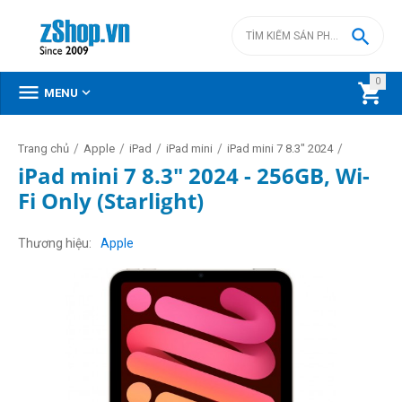

0



MENU
/
/
/
/
/
Trang chủ
Apple
iPad
iPad mini
iPad mini 7 8.3" 2024
iPad mini 7 8.3" 2024 - 256GB, Wi-
Fi Only (Starlight)
Thương hiệu
Apple