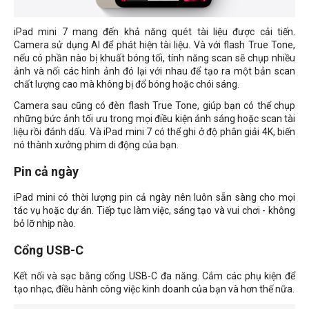
iPad mini 7 mang đến khả năng quét tài liệu được cải tiến.
Camera sử dụng AI để phát hiện tài liệu. Và với flash True Tone,
nếu có phần nào bị khuất bóng tối, tính năng scan sẽ chụp nhiều
ảnh và nối các hình ảnh đó lại với nhau để tạo ra một bản scan
chất lượng cao mà không bị đổ bóng hoặc chói sáng.
Camera sau cũng có đèn flash True Tone, giúp bạn có thể chụp
những bức ảnh tối ưu trong mọi điều kiện ánh sáng hoặc scan tài
liệu rồi đánh dấu. Và iPad mini 7 có thể ghi ở độ phân giải 4K, biến
nó thành xưởng phim di động của bạn.
Pin cả ngày
iPad mini có thời lượng pin cả ngày nên luôn sẵn sàng cho mọi
tác vụ hoặc dự án. Tiếp tục làm việc, sáng tạo và vui chơi - không
bỏ lỡ nhịp nào.
Cổng USB-C
Kết nối và sạc bằng cổng USB-C đa năng. Cắm các phụ kiện để
tạo nhạc, điều hành công việc kinh doanh của bạn và hơn thế nữa.