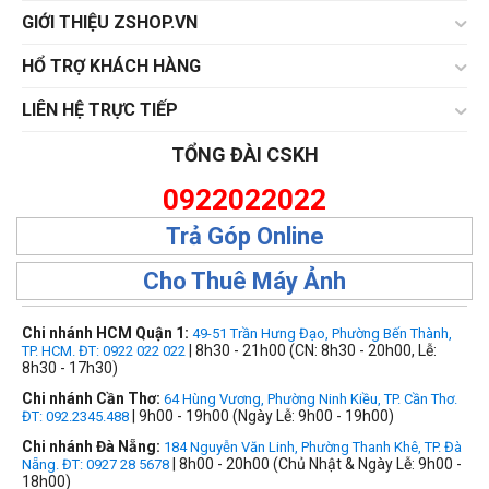
GIỚI THIỆU ZSHOP.VN
HỔ TRỢ KHÁCH HÀNG
LIÊN HỆ TRỰC TIẾP
TỔNG ĐÀI CSKH
0922022022
Trả Góp Online
Cho Thuê Máy Ảnh
Chi nhánh HCM Quận 1:
49-51 Trần Hưng Đạo, Phường Bến Thành,
| 8h30 - 21h00 (CN: 8h30 - 20h00, Lễ:
TP. HCM. ĐT: 0922 022 022
8h30 - 17h30)
Chi nhánh Cần Thơ:
64 Hùng Vương, Phường Ninh Kiều, TP. Cần Thơ.
| 9h00 - 19h00 (Ngày Lễ: 9h00 - 19h00)
ĐT: 092.2345.488
Chi nhánh Đà Nẵng:
184 Nguyễn Văn Linh, Phường Thanh Khê, TP. Đà
| 8h00 - 20h00 (Chủ Nhật & Ngày Lễ: 9h00 -
Nẵng. ĐT: 0927 28 5678
18h00)