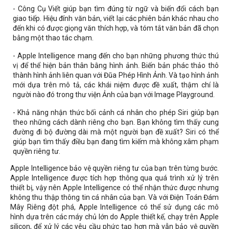
- Công Cụ Viết giúp bạn tìm đúng từ ngữ và biến đổi cách bạn
giao tiếp. Hiệu đính văn bản, viết lại các phiên bản khác nhau cho
đến khi có được giọng văn thích hợp, và tóm tắt văn bản đã chọn
bằng một thao tác chạm.
- Apple Intelligence mang đến cho bạn những phương thức thú
vị để thể hiện bản thân bằng hình ảnh. Biến bản phác thảo thô
thành hình ảnh liên quan với Đũa Phép Hình Ảnh. Và tạo hình ảnh
mới dựa trên mô tả, các khái niệm được đề xuất, thậm chí là
người nào đó trong thư viện Ảnh của bạn với Image Playground.
- Khả năng nhận thức bối cảnh cá nhân cho phép Siri giúp bạn
theo những cách dành riêng cho bạn. Bạn không tìm thấy cung
đường đi bộ đường dài mà một người bạn đề xuất? Siri có thể
giúp bạn tìm thấy điều bạn đang tìm kiếm mà không xâm phạm
quyền riêng tư.
Apple Intelligence bảo vệ quyền riêng tư của bạn trên từng bước.
Apple Intelligence được tích hợp thông qua quá trình xử lý trên
thiết bị, vậy nên Apple Intelligence có thể nhận thức được nhưng
không thu thập thông tin cá nhân của bạn. Và với Điện Toán Đám
Mây Riêng đột phá, Apple Intelligence có thể sử dụng các mô
hình dựa trên các máy chủ lớn do Apple thiết kế, chạy trên Apple
silicon, để xử lý các yêu cầu phức tạp hơn mà vẫn bảo vệ quyền