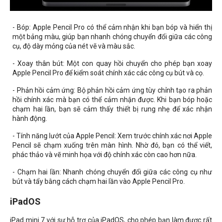
- Bóp: Apple Pencil Pro có thể cảm nhận khi bạn bóp và hiển thị
một bảng màu, giúp bạn nhanh chóng chuyển đổi giữa các công
cụ, độ dày mỏng của nét vẽ và màu sắc.
- Xoay thân bút: Một con quay hồi chuyển cho phép bạn xoay
Apple Pencil Pro để kiểm soát chính xác các công cụ bút và cọ.
- Phản hồi cảm ứng: Bộ phản hồi cảm ứng tùy chỉnh tạo ra phản
hồi chính xác mà bạn có thể cảm nhận được. Khi bạn bóp hoặc
chạm hai lần, bạn sẽ cảm thấy thiết bị rung nhẹ để xác nhận
hành động.
- Tính năng lướt của Apple Pencil: Xem trước chính xác nơi Apple
Pencil sẽ chạm xuống trên màn hình. Nhờ đó, bạn có thể viết,
phác thảo và vẽ minh họa với độ chính xác còn cao hơn nữa.
- Chạm hai lần: Nhanh chóng chuyển đổi giữa các công cụ như
bút và tẩy bằng cách chạm hai lần vào Apple Pencil Pro.
iPadOS
iPad mini 7 với sự hỗ trợ của iPadOS, cho phép bạn làm được rất