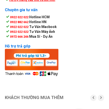
Chuyên gia tư vấn
Hotline HCM
0922 022 022
Hotline HN
0922 882 662
Tư Vấn Macbook
0922 022 022
Tư Vấn Máy Ảnh
0922 022 022
Mua Sỉ - Dự Án
0972 666 246
Hỗ trợ trả góp
KHÁCH THƯỜNG MUA THÊM


G