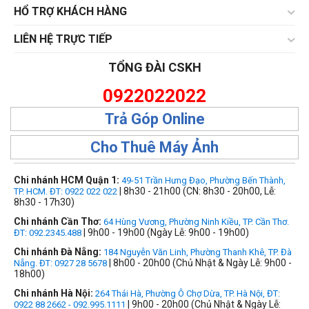
HỔ TRỢ KHÁCH HÀNG
LIÊN HỆ TRỰC TIẾP
TỔNG ĐÀI CSKH
0922022022
Trả Góp Online
Cho Thuê Máy Ảnh
Chi nhánh HCM Quận 1:
49-51 Trần Hưng Đạo, Phường Bến Thành,
| 8h30 - 21h00 (CN: 8h30 - 20h00, Lễ:
TP. HCM. ĐT: 0922 022 022
8h30 - 17h30)
Chi nhánh Cần Thơ:
64 Hùng Vương, Phường Ninh Kiều, TP. Cần Thơ.
| 9h00 - 19h00 (Ngày Lễ: 9h00 - 19h00)
ĐT: 092.2345.488
Chi nhánh Đà Nẵng:
184 Nguyễn Văn Linh, Phường Thanh Khê, TP. Đà
| 8h00 - 20h00 (Chủ Nhật & Ngày Lễ: 9h00 -
Nẵng. ĐT: 0927 28 5678
18h00)
Chi nhánh Hà Nội:
264 Thái Hà, Phường Ô Chợ Dừa, TP. Hà Nội, ĐT:
| 9h00 - 20h00 (Chủ Nhật & Ngày Lễ:
0922 88 2662 - 092.995.1111