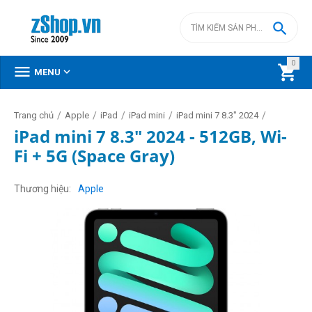

0



MENU
/
/
/
/
/
Trang chủ
Apple
iPad
iPad mini
iPad mini 7 8.3" 2024
iPad mini 7 8.3" 2024 - 512GB, Wi-
Fi + 5G (Space Gray)
Thương hiệu
Apple