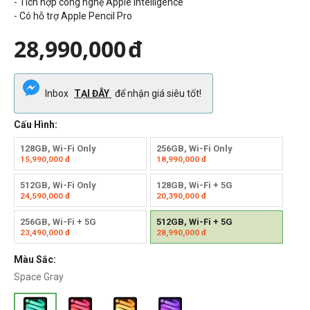
- Tích hợp công nghệ Apple Intelligence
- Có hỗ trợ Apple Pencil Pro
28,990,000
đ
Inbox
TẠI ĐÂY
để nhận giá siêu tốt!
Cấu Hình:
128GB, Wi-Fi Only
256GB, Wi-Fi Only
15,990,000
đ
18,990,000
đ
512GB, Wi-Fi Only
128GB, Wi-Fi + 5G
24,590,000
đ
20,390,000
đ
256GB, Wi-Fi + 5G
512GB, Wi-Fi + 5G
23,490,000
đ
28,990,000
đ
Màu Sắc:
Space Gray