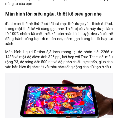
riêng tư của bạn.
Màn hình lớn siêu ngầu, thiết kế siêu gọn nhẹ
iPad mini thế hệ thứ 7 có tất cả mọi thứ được yêu thích ở iPad,
trong một thiết kế vô cùng gọn nhẹ. Thiết bị có vỏ máy được làm
từ 100% nhôm tái chế, thiết kế toàn màn hình tuyệt đẹp và có thể
đồng hành cùng bạn đi muôn nơi, nằm gọn trong ba lô hay túi
xách.
Màn hình Liquid Retina 8,3 inch mang lại độ phân giải 2266 x
1488 và mật độ điểm ảnh 326 ppi, kết hợp với True Tone, dải màu
rộng P3, độ sáng đến 500 nit và độ phản chiếu cực thấp, giúp cho
văn bản hiển thị sắc nét và màu sắc sống động cho dù bạn ở đâu.