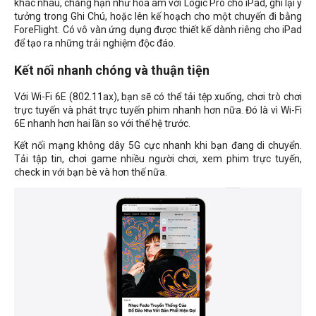
khác nhau, chẳng hạn như hòa âm với Logic Pro cho iPad, ghi lại ý
tưởng trong Ghi Chú, hoặc lên kế hoạch cho một chuyến đi bằng
ForeFlight. Có vô vàn ứng dụng được thiết kế dành riêng cho iPad
để tạo ra những trải nghiệm độc đáo.
Kết nối nhanh chóng và thuận tiện
Với Wi-Fi 6E (802.11ax), bạn sẽ có thể tải tệp xuống, chơi trò chơi
trực tuyến và phát trực tuyến phim nhanh hơn nữa. Đó là vì Wi-Fi
6E nhanh hơn hai lần so với thế hệ trước.
Kết nối mạng không dây 5G cực nhanh khi bạn đang di chuyển.
Tải tập tin, chơi game nhiều người chơi, xem phim trực tuyến,
check in với bạn bè và hơn thế nữa.