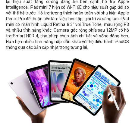
lại hiệu suất tăng cường đáng kể bên cạnh hỗ trợ Apple
Intelligence. iPad mini 7 hiện có Wi-Fi 6E cho hiệu suất gấp đôi so
với thế hệ trước. Hỗ trợ tương thích hoàn toàn với phụ kiện Apple
Pencil Pro để thuận tiện làm việc, học tập, giải trí và sáng tạo. iPad
mini có màn hình Liquid Retina 8.3" với True Tone, màu rộng P3
và nhiều tính năng khác. Camera góc rộng phía sau 12MP có hỗ
trợ Smart HDR 4, cho phép chụp ảnh chi tiết và sống động hơn.
Hứa hẹn nhiều tính năng hấp dẫn khác với hệ điều hành iPadOS
thông qua các bản cập nhật trong tương lai.