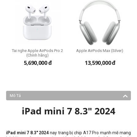
2
to
Tai nghe Apple AirPods Pro 2
Apple AirPods Max (Silver)
(Chính hãng)
,
5,690,000
đ
13,590,000
đ
Mô Tả
iPad mini 7 8.3" 2024
iPad mini 7 8.3" 2024
nay trang bị chip A17 Pro mạnh mẽ mang