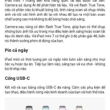
iPad mini 7 mang đến khả năng quét tài liệu được cải tiến.
Camera sử dụng AI để phát hiện tài liệu. Và với flash True Tone,
nếu có phần nào bị khuất bóng tối, tính năng scan sẽ chụp nhiều
ảnh và nối các hình ảnh đó lại với nhau để tạo ra một bản scan
chất lượng cao mà không bị đổ bóng hoặc chói sáng.
Camera sau cũng có đèn flash True Tone, giúp bạn có thể chụp
những bức ảnh tối ưu trong mọi điều kiện ánh sáng hoặc scan tài
liệu rồi đánh dấu. Và iPad mini 7 có thể ghi ở độ phân giải 4K, biến
nó thành xưởng phim di động của bạn.
Pin cả ngày
iPad mini có thời lượng pin cả ngày nên luôn sẵn sàng cho mọi
tác vụ hoặc dự án. Tiếp tục làm việc, sáng tạo và vui chơi - không
bỏ lỡ nhịp nào.
Cổng USB-C
Kết nối và sạc bằng cổng USB-C đa năng. Cắm các phụ kiện để
tạo nhạc, điều hành công việc kinh doanh của bạn và hơn thế nữa.