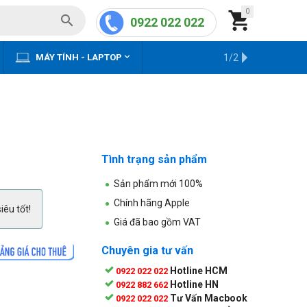
0


0922 022 022


MÁY TÍNH - LAPTOP
KHO HÀNG CŨ
1/2
Tình trạng sản phẩm
Sản phẩm mới 100%
Chính hãng Apple
iêu tốt!
Giá đã bao gồm VAT
Chuyên gia tư vấn
Hotline HCM
0922 022 022
Hotline HN
0922 882 662
Tư Vấn Macbook
0922 022 022