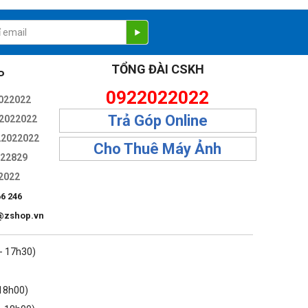
TỔNG ĐÀI CSKH
P
0922022022
022022
Trả Góp Online
2022022
22022022
Cho Thuê Máy Ảnh
322829
2022
66 246
@zshop.vn
 - 17h30)
 18h00)