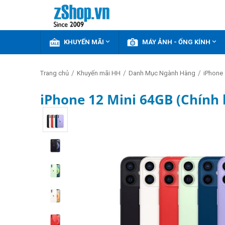


KHUYẾN MÃI
MÁY ẢNH - ỐNG KÍNH
/
/
/
Trang chủ
Khuyến mãi HH
Danh Mục Ngành Hàng
iPhone 
iPhone 12 Mini 64GB (Chính