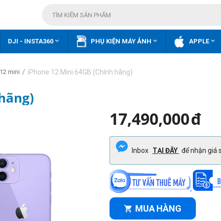



DJI - INSTA360
PHỤ KIỆN MÁY ẢNH
APPLE
/
iPhone 12 Mini 64GB (Chính hãng)
12 mini
 hãng)
17,490,000
đ
Inbox
TẠI ĐÂY
để nhận giá s
MUA HÀNG