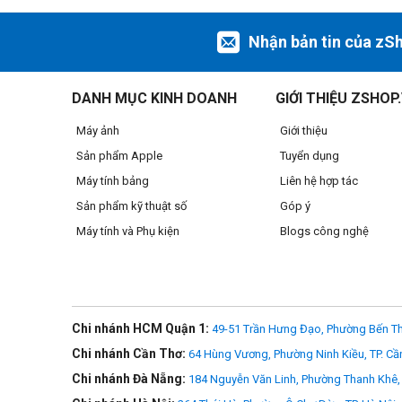
Nhận bản tin của zS
DANH MỤC KINH DOANH
GIỚI THIỆU ZSHOP
Máy ảnh
Giới thiệu
Sản phẩm Apple
Tuyển dụng
Máy tính bảng
Liên hệ hợp tác
Sản phẩm kỹ thuật số
Góp ý
Máy tính và Phụ kiện
Blogs công nghệ
>>> Xem thêm
iPhone 12 mini
Chi nhánh HCM Quận 1:
49-51 Trần Hưng Đạo, Phường Bến Th
Chi nhánh Cần Thơ:
64 Hùng Vương, Phường Ninh Kiều, TP. Cầ
Chi nhánh Đà Nẵng:
184 Nguyễn Văn Linh, Phường Thanh Khê, 