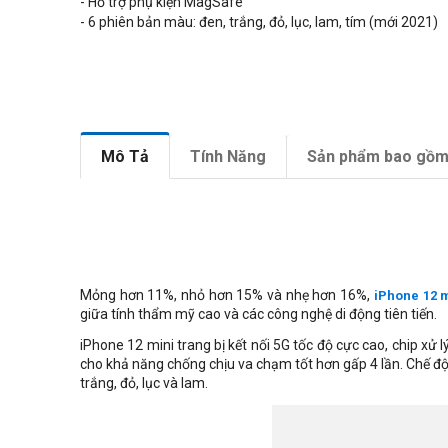
- Hỗ trợ phụ kiện MagSafe
- 6 phiên bản màu: đen, trắng, đỏ, lục, lam, tím (mới 2021)
Mô Tả
Tính Năng
Sản phẩm bao gồ
Mỏng hơn 11%, nhỏ hơn 15% và nhẹ hơn 16%,
iPhone 12 m
giữa tính thẩm mỹ cao và các công nghệ di động tiên tiến.
iPhone 12 mini trang bị kết nối 5G tốc độ cực cao, chip x
cho khả năng chống chịu va chạm tốt hơn gấp 4 lần. Chế đ
trắng, đỏ, lục và lam.