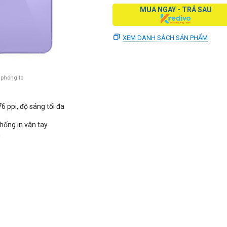
MUA NGAY - TRẢ SAU
XEM DANH SÁCH SẢN PHẨM
 phóng to
 ppi, độ sáng tối đa
chống in vân tay
h