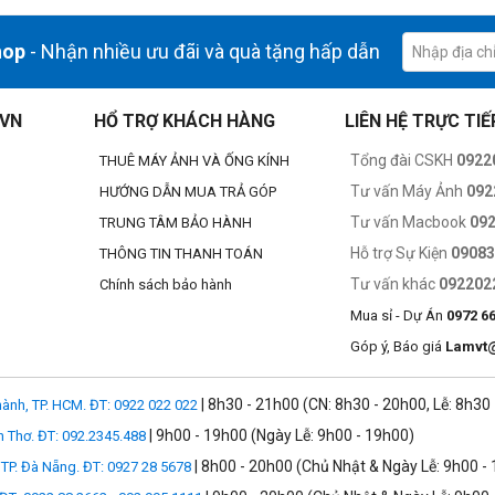
hop
- Nhận nhiều ưu đãi và quà tặng hấp dẫn
.VN
HỔ TRỢ KHÁCH HÀNG
LIÊN HỆ TRỰC TIẾ
Tổng đài CSKH
0922
THUÊ MÁY ẢNH VÀ ỐNG KÍNH
Tư vấn Máy Ảnh
092
HƯỚNG DẪN MUA TRẢ GÓP
Tư vấn Macbook
09
TRUNG TÂM BẢO HÀNH
Hỗ trợ Sự Kiện
0908
THÔNG TIN THANH TOÁN
Tư vấn khác
092202
Chính sách bảo hành
Mua sỉ - Dự Án
0972 6
Góp ý, Báo giá
Lamvt
| 8h30 - 21h00 (CN: 8h30 - 20h00, Lễ: 8h30
ành, TP. HCM. ĐT: 0922 022 022
Tốc độ 5G
| 9h00 - 19h00 (Ngày Lễ: 9h00 - 19h00)
n Thơ. ĐT: 092.2345.488
| 8h00 - 20h00 (Chủ Nhật & Ngày Lễ: 9h00 -
TP. Đà Nẵng. ĐT: 0927 28 5678