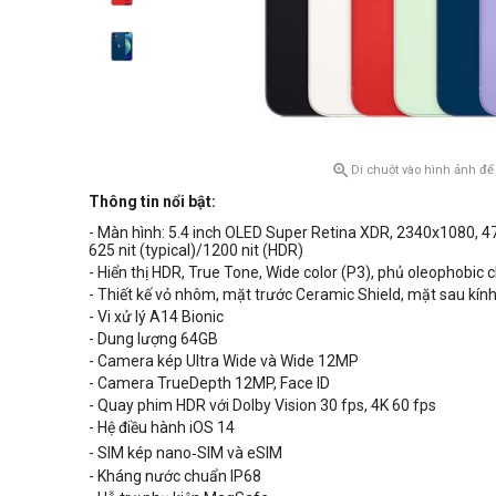

Di chuột vào hình ảnh để
Thông tin nổi bật:
- Màn hình: 5.4 inch OLED
Super Retina XDR, 2340x1080, 476
625 nit (typical)/1200 nit (HDR)
- Hiển thị HDR, True Tone, Wide color (P3), phủ oleophobic 
- Thiết kế vỏ nhôm, mặt trước Ceramic Shield, mặt sau kín
- Vi xử lý A14 Bionic
- Dung lượng 64GB
- Camera kép Ultra Wide và Wide 12MP
- Camera TrueDepth 12MP, Face ID
- Quay phim HDR với
Dolby Vision 30 fps,
4K 60 fps
- Hệ điều hành iOS 14
- SIM kép
nano‑SIM và eSIM
- Kháng nước chuẩn IP68