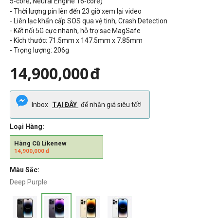
5‑core, Neural Engine 16‑core)
- Thời lượng pin lên đến 23 giờ xem lại video
- Liên lạc khẩn cấp SOS qua vệ tinh, Crash Detection
- Kết nối 5G cực nhanh, hỗ trợ sạc MagSafe
- Kích thước: 71.5mm x 147.5mm x 7.85mm
- Trọng lượng: 206g
14,900,000
đ
Inbox
TẠI ĐÂY
để nhận giá siêu tốt!
Loại Hàng:
Hàng Cũ Likenew
14,900,000
đ
Màu Sắc:
Deep Purple