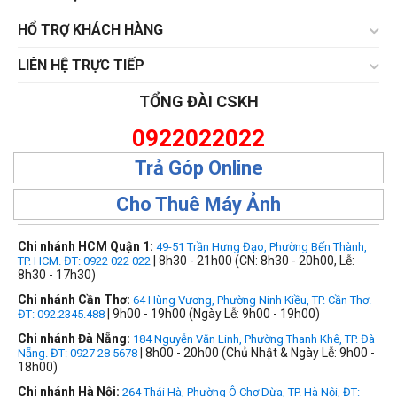
HỔ TRỢ KHÁCH HÀNG
LIÊN HỆ TRỰC TIẾP
TỔNG ĐÀI CSKH
0922022022
Trả Góp Online
Cho Thuê Máy Ảnh
Chi nhánh HCM Quận 1:
49-51 Trần Hưng Đạo, Phường Bến Thành,
| 8h30 - 21h00 (CN: 8h30 - 20h00, Lễ:
TP. HCM. ĐT: 0922 022 022
8h30 - 17h30)
Chi nhánh Cần Thơ:
64 Hùng Vương, Phường Ninh Kiều, TP. Cần Thơ.
| 9h00 - 19h00 (Ngày Lễ: 9h00 - 19h00)
ĐT: 092.2345.488
Chi nhánh Đà Nẵng:
184 Nguyễn Văn Linh, Phường Thanh Khê, TP. Đà
| 8h00 - 20h00 (Chủ Nhật & Ngày Lễ: 9h00 -
Nẵng. ĐT: 0927 28 5678
18h00)
Chi nhánh Hà Nội:
264 Thái Hà, Phường Ô Chợ Dừa, TP. Hà Nội, ĐT: