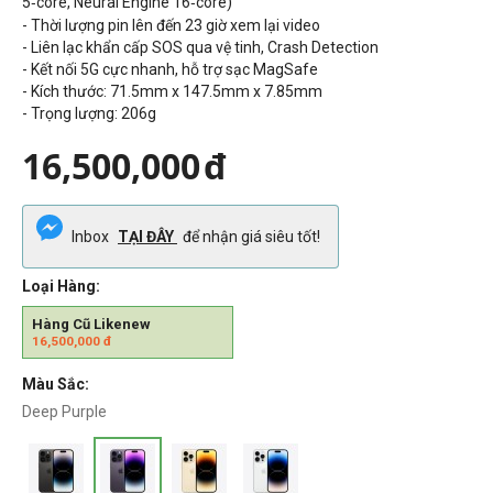
5‑core, Neural Engine 16‑core)
- Thời lượng pin lên đến 23 giờ xem lại video
- Liên lạc khẩn cấp SOS qua vệ tinh, Crash Detection
- Kết nối 5G cực nhanh, hỗ trợ sạc MagSafe
- Kích thước: 71.5mm x 147.5mm x 7.85mm
- Trọng lượng: 206g
16,500,000
đ
Inbox
TẠI ĐÂY
để nhận giá siêu tốt!
Loại Hàng:
Hàng Cũ Likenew
16,500,000
đ
Màu Sắc:
Deep Purple