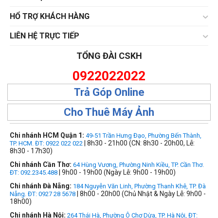
HỔ TRỢ KHÁCH HÀNG
LIÊN HỆ TRỰC TIẾP
TỔNG ĐÀI CSKH
0922022022
Trả Góp Online
Cho Thuê Máy Ảnh
Chi nhánh HCM Quận 1:
49-51 Trần Hưng Đạo, Phường Bến Thành,
| 8h30 - 21h00 (CN: 8h30 - 20h00, Lễ:
TP. HCM. ĐT: 0922 022 022
8h30 - 17h30)
Chi nhánh Cần Thơ:
64 Hùng Vương, Phường Ninh Kiều, TP. Cần Thơ.
| 9h00 - 19h00 (Ngày Lễ: 9h00 - 19h00)
ĐT: 092.2345.488
Chi nhánh Đà Nẵng:
184 Nguyễn Văn Linh, Phường Thanh Khê, TP. Đà
| 8h00 - 20h00 (Chủ Nhật & Ngày Lễ: 9h00 -
Nẵng. ĐT: 0927 28 5678
18h00)
Chi nhánh Hà Nội:
264 Thái Hà, Phường Ô Chợ Dừa, TP. Hà Nội, ĐT: