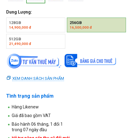
Dung Lượng:
128GB
256GB
14,900,000
đ
16,500,000
đ
512GB
21,490,000
đ
XEM DANH SÁCH SẢN PHẨM
Tình trạng sản phẩm
Hàng Likenew
Giá đã bao gồm VAT
Bảo hành 06 tháng, 1 đổi 1
trong 07 ngày đầu
Hỗ trợ nâng cấp thu cũ đổi mới