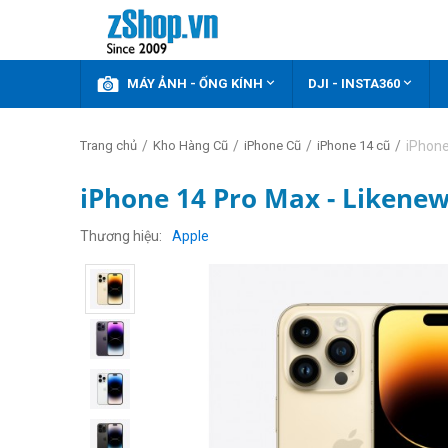



KHUYẾN MÃI
MÁY ẢNH - ỐNG KÍNH
DJI - INSTA360
/
/
/
/
iPhone
Trang chủ
Kho Hàng Cũ
iPhone Cũ
iPhone 14 cũ
iPhone 14 Pro Max - Likenew
Thương hiệu
Apple