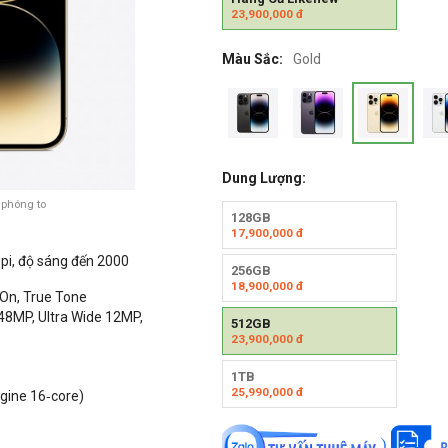
23,900,000
đ
Màu Sắc:
Gold
Dung Lượng:
 phóng to
128GB
17,900,000
đ
ppi, độ sáng đến 2000
256GB
18,900,000
đ
-On, True Tone
48MP, Ultra Wide 12MP,
512GB
23,900,000
đ
1TB
25,990,000
đ
ngine 16‑core)