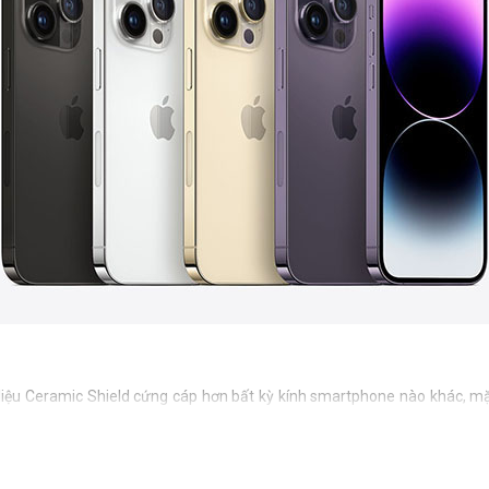
 liệu Ceramic Shield cứng cáp hơn bất kỳ kính smartphone nào khác, m