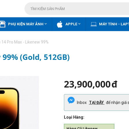


PHỤ KIỆN MÁY ẢNH
APPLE
MÁY TÍNH - LAP
 14 Pro Max - Likenew 99%
 99% (Gold, 512GB)
23,900,000
đ
Inbox
TẠI ĐÂY
để nhận giá s
Loại Hàng:
Hàng Cũ Likenew