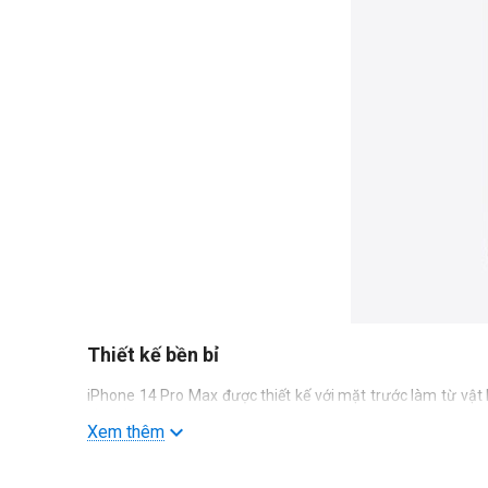
Thiết kế bền bỉ
iPhone 14 Pro Max được thiết kế với mặt trước làm từ vật
bền bỉ.
Xem thêm
Tính năng mới Dynamic Island