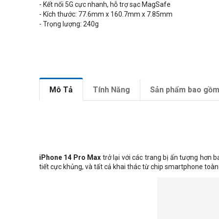
- Kết nối 5G cực nhanh, hỗ trợ sạc MagSafe
- Kích thước:
77.6
mm x
160.7
mm x
7.85
mm
- Trọng lượng: 240g
Mô Tả
Tính Năng
Sản phẩm bao gồ
iPhone 14 Pro Max
trở lại với các trang bị ấn tượng hơn 
tiết cực khủng, và tất cả khai thác từ chip smartphone toà