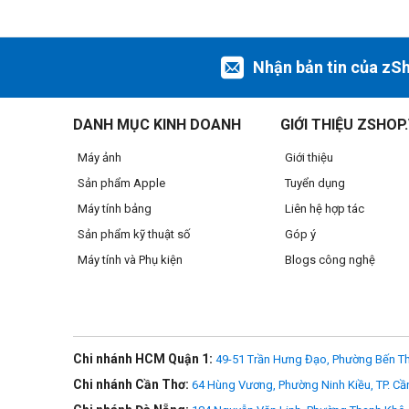
Phát minh mới nhất của Apple là sự kết hợp giữa phần cứ
tác vụ hiện hành.
Nhận bản tin của zS
DANH MỤC KINH DOANH
GIỚI THIỆU ZSHOP
Máy ảnh
Giới thiệu
Sản phẩm Apple
Tuyển dụng
Máy tính bảng
Liên hệ hợp tác
Sản phẩm kỹ thuật số
Góp ý
Máy tính và Phụ kiện
Blogs công nghệ
Chi nhánh HCM Quận 1:
49-51 Trần Hưng Đạo, Phường Bến Th
Chi nhánh Cần Thơ:
64 Hùng Vương, Phường Ninh Kiều, TP. Cầ
Màn hình Super Retina XDR