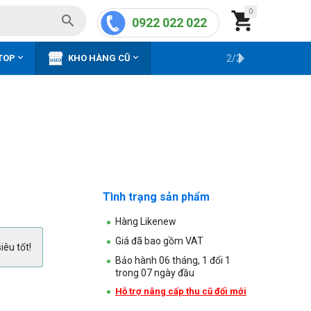
0


0922 022 022


TOP
KHO HÀNG CŨ
2/2
Tình trạng sản phẩm
Hàng Likenew
Giá đã bao gồm VAT
iêu tốt!
Bảo hành 06 tháng, 1 đổi 1
trong 07 ngày đầu
Hỗ trợ nâng cấp thu cũ đổi mới