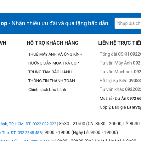
ng và phần mềm, hiển thị âm nhạc, điểm vận động, FaceTime và nhiều 
hop
- Nhận nhiều ưu đãi và quà tặng hấp dẫn
.VN
HỔ TRỢ KHÁCH HÀNG
LIÊN HỆ TRỰC TIẾ
Tổng đài CSKH
0922
THUÊ MÁY ẢNH VÀ ỐNG KÍNH
Tư vấn Máy Ảnh
092
HƯỚNG DẪN MUA TRẢ GÓP
Tư vấn Macbook
09
TRUNG TÂM BẢO HÀNH
Hỗ trợ Sự Kiện
0908
THÔNG TIN THANH TOÁN
Tư vấn khác
092202
Chính sách bảo hành
Mua sỉ - Dự Án
0972 6
Góp ý, Báo giá
Lamvt
| 8h30 - 21h00 (CN: 8h30 - 20h00, Lễ: 8h30
ành, TP. HCM. ĐT: 0922 022 022
| 9h00 - 19h00 (Ngày Lễ: 9h00 - 19h00)
n Thơ. ĐT: 092.2345.488