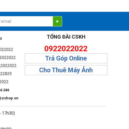
tiện ích khác dưới dạng bong bóng mà không gây gián đoạn
TỔNG ĐÀI CSKH
P
0922022022
022022
Trả Góp Online
2022022
22022022
Cho Thuê Máy Ảnh
322829
2022
66 246
@zshop.vn
 - 17h30)