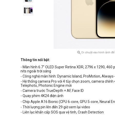

Di chuột vào hình ảnh để
Thông tin nổi bật:
- Màn hình 6.7" OLED Super Retina XDR,
2796 x 1290
, 460 
nits ngoài trời sáng
- Công nghệ màn hình: Dynamic Island, ProMotion, Always
- Hệ thống camera Pro với 4 tùy chọn zoom, camera chính 
Telephoto, Photonic Engine mới
- Camera trước TrueDepth + AF, Face ID
- Quay phim 4K24 điện ảnh
- Chip Apple A16 Bionic (CPU 6‑core, GPU 5‑core, Neural E
- Thời lượng pin lên đến 29 giờ xem lại video
- Liên lạc khẩn cấp SOS qua vệ tinh, Crash Detection