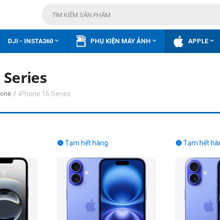



DJI - INSTA360
PHỤ KIỆN MÁY ẢNH
APPLE
 Series
/
iPhone 16 Series
hone
Tạm hết hàng
Tạm hết hà

