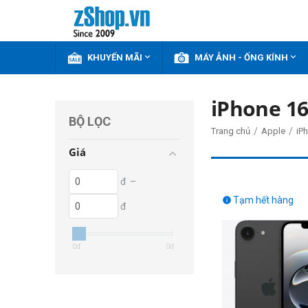


KHUYẾN MÃI
MÁY ẢNH - ỐNG KÍNH
iPhone 16
BỘ LỌC
/
/
Trang chủ
Apple
iP
Giá
đ
–
Tạm hết hàng

đ
0
đ
0
đ