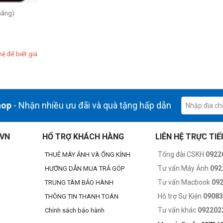
hãng)
hệ để biết giá
hop
- Nhận nhiều ưu đãi và quà tặng hấp dẫn
.VN
HỔ TRỢ KHÁCH HÀNG
LIÊN HỆ TRỰC TIẾ
Tổng đài CSKH
0922
THUÊ MÁY ẢNH VÀ ỐNG KÍNH
Tư vấn Máy Ảnh
092
HƯỚNG DẪN MUA TRẢ GÓP
Tư vấn Macbook
09
TRUNG TÂM BẢO HÀNH
Hỗ trợ Sự Kiện
0908
THÔNG TIN THANH TOÁN
Tư vấn khác
092202
Chính sách bảo hành