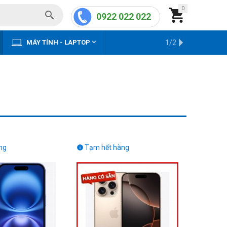
0


0922 022 022


MÁY TÍNH - LAPTOP
KHO HÀNG CŨ
1/2
ng
Tạm hết hàng
