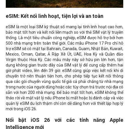
eSIM: Kết nối linh hoạt, tiện lợi và an toàn
eSIM là một loại SIM kỹ thuật số mang lại tính linh hoạt cao hơn,
bảo mật tốt hơn và kết nối liền mạch so với thẻ SIM vật lý truyền
thống. Là một tiêu chuẩn công nghiệp, eSIM được hỗ trợ bởi hơn
500 nhà mạng trên toàn thế giới. Các mẫu iPhone 17 Pro chỉ hỗ
trợ eSIM sẽ có mặt tại Bahrain, Canada, Guam, Nhật Bản, Kuwait,
Mexico, Oman, Qatar, Ả Rập Xê Út, UAE, Hoa Kỳ và Quần đảo
Virgin thuộc Hoa Kỳ. Các mẫu máy này sở hữu pin lớn hơn, tận
dụng không gian trước đây của SIM vật lý để cung cấp thêm hai
giờ phát video, lên đến 39 giờ. eSIM cũng giúp việc kết nối khi di
chuyển trở nên thuận tiện hơn, cho phép tiếp tục kết nối thông
qua các gói chuyển vùng quốc tế giá cả phải chăng từ nhà mạng
trong nước của người dùng hoặc các tùy chọn trả trước nội địa có
sẵn với hơn 200 nhà mạng. Để bảo mật tốt hơn, eSIM không thể
tháo rời về mặt vật lý nếu iPhone bị mất hoặc bị đánh cắp và việc
quản lý eSIM du lịch thậm chí còn dễ dàng hơn với thiết lập hợp lý
mới trong iOS 26.
Nổi bật iOS 26 với các tính năng Apple
Intelligence mới