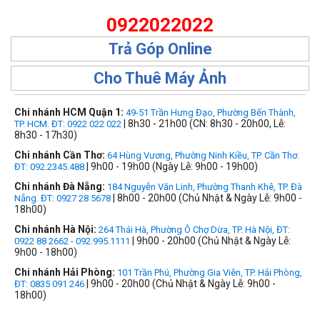
0922022022
Trả Góp Online
Cho Thuê Máy Ảnh
Chi nhánh HCM Quận 1:
49-51 Trần Hưng Đạo, Phường Bến Thành,
| 8h30 - 21h00 (CN: 8h30 - 20h00, Lễ:
TP. HCM. ĐT: 0922 022 022
8h30 - 17h30)
Chi nhánh Cần Thơ:
64 Hùng Vương, Phường Ninh Kiều, TP. Cần Thơ.
| 9h00 - 19h00 (Ngày Lễ: 9h00 - 19h00)
ĐT: 092.2345.488
Chi nhánh Đà Nẵng:
184 Nguyễn Văn Linh, Phường Thanh Khê, TP. Đà
| 8h00 - 20h00 (Chủ Nhật & Ngày Lễ: 9h00 -
Nẵng. ĐT: 0927 28 5678
18h00)
Chi nhánh Hà Nội:
264 Thái Hà, Phường Ô Chợ Dừa, TP. Hà Nội, ĐT:
| 9h00 - 20h00 (Chủ Nhật & Ngày Lễ:
0922 88 2662 - 092.995.1111
9h00 - 18h00)
Chi nhánh Hải Phòng:
101 Trần Phú, Phường Gia Viên, TP. Hải Phòng,
| 9h00 - 20h00 (Chủ Nhật & Ngày Lễ: 9h00 -
ĐT: 0835 091 246
18h00)