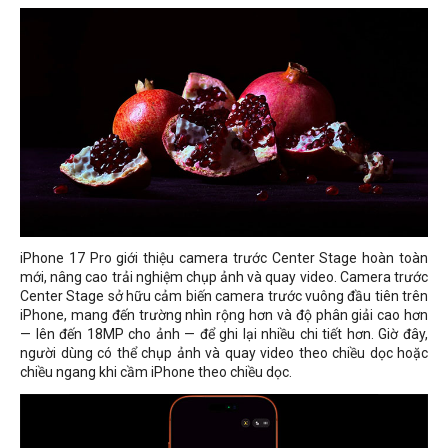
iPhone 17 Pro giới thiệu camera trước Center Stage hoàn toàn
mới, nâng cao trải nghiệm chụp ảnh và quay video. Camera trước
Center Stage sở hữu cảm biến camera trước vuông đầu tiên trên
iPhone, mang đến trường nhìn rộng hơn và độ phân giải cao hơn
— lên đến 18MP cho ảnh — để ghi lại nhiều chi tiết hơn. Giờ đây,
người dùng có thể chụp ảnh và quay video theo chiều dọc hoặc
chiều ngang khi cầm iPhone theo chiều dọc.