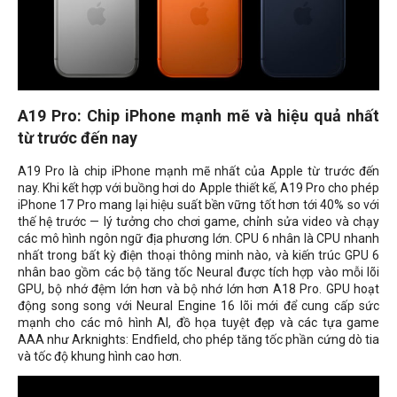
A19 Pro: Chip iPhone mạnh mẽ và hiệu quả nhất
từ ​​trước đến nay
A19 Pro là chip iPhone mạnh mẽ nhất của Apple từ trước đến
nay. Khi kết hợp với buồng hơi do Apple thiết kế, A19 Pro cho phép
iPhone 17 Pro mang lại hiệu suất bền vững tốt hơn tới 40% so với
thế hệ trước — lý tưởng cho chơi game, chỉnh sửa video và chạy
các mô hình ngôn ngữ địa phương lớn. CPU 6 nhân là CPU nhanh
nhất trong bất kỳ điện thoại thông minh nào, và kiến ​​trúc GPU 6
nhân bao gồm các bộ tăng tốc Neural được tích hợp vào mỗi lõi
GPU, bộ nhớ đệm lớn hơn và bộ nhớ lớn hơn A18 Pro. GPU hoạt
động song song với Neural Engine 16 lõi mới để cung cấp sức
mạnh cho các mô hình AI, đồ họa tuyệt đẹp và các tựa game
AAA như Arknights: Endfield, cho phép tăng tốc phần cứng dò tia
và tốc độ khung hình cao hơn.