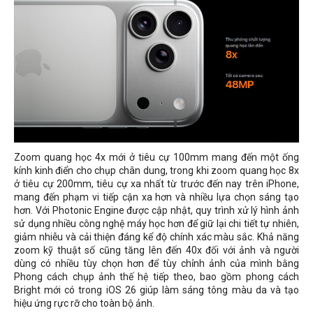
Zoom quang học 4x mới ở tiêu cự 100mm mang đến một ống
kính kinh điển cho chụp chân dung, trong khi zoom quang học 8x
ở tiêu cự 200mm, tiêu cự xa nhất từ ​​trước đến nay trên iPhone,
mang đến phạm vi tiếp cận xa hơn và nhiều lựa chọn sáng tạo
hơn. Với Photonic Engine được cập nhật, quy trình xử lý hình ảnh
sử dụng nhiều công nghệ máy học hơn để giữ lại chi tiết tự nhiên,
giảm nhiễu và cải thiện đáng kể độ chính xác màu sắc. Khả năng
zoom kỹ thuật số cũng tăng lên đến 40x đối với ảnh và người
dùng có nhiều tùy chọn hơn để tùy chỉnh ảnh của mình bằng
Phong cách chụp ảnh thế hệ tiếp theo, bao gồm phong cách
Bright
mới có trong iOS 26 giúp làm sáng tông màu da và tạo
hiệu ứng rực rỡ cho toàn bộ ảnh.