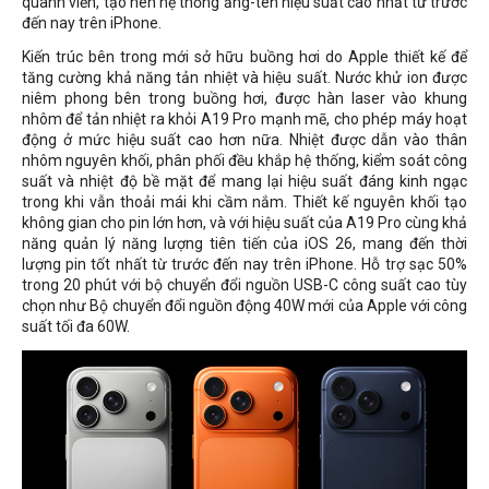
quanh viền, tạo nên hệ thống ăng-ten hiệu suất cao nhất từ ​​trước
đến nay trên iPhone.
Kiến trúc bên trong mới sở hữu buồng hơi do Apple thiết kế để
tăng cường khả năng tản nhiệt và hiệu suất. Nước khử ion được
niêm phong bên trong buồng hơi, được hàn laser vào khung
nhôm để tản nhiệt ra khỏi A19 Pro mạnh mẽ, cho phép máy hoạt
động ở mức hiệu suất cao hơn nữa. Nhiệt được dẫn vào thân
nhôm nguyên khối, phân phối đều khắp hệ thống, kiểm soát công
suất và nhiệt độ bề mặt để mang lại hiệu suất đáng kinh ngạc
trong khi vẫn thoải mái khi cầm nắm. Thiết kế nguyên khối tạo
không gian cho pin lớn hơn, và với hiệu suất của A19 Pro cùng khả
năng quản lý năng lượng tiên tiến của iOS 26, mang đến thời
lượng pin tốt nhất từ ​​trước đến nay trên iPhone. Hỗ trợ sạc 50%
trong 20 phút với bộ chuyển đổi nguồn USB-C công suất cao tùy
chọn như Bộ chuyển đổi nguồn động 40W mới của Apple với công
suất tối đa 60W.