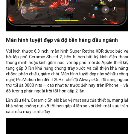
Màn hình tuyệt đẹp và độ bền hàng đầu ngành
Với kích thước 6,3 inch, màn hình Super Retina XDR được bảo vệ
bởi lớp phủ Ceramic Shield 2, bền bỉ hơn bất kỳ kính điện thoại
thông minh hoặc kính gốm nào, với lớp phủ mới do Apple thiết kế,
tăng gấp 3 lần khả năng chống trầy xước và cải thiện khả năng
chống phản chiếu, giảm chói. Màn hình tuyệt đẹp này sở hữu công
nghệ ProMotion lên đến 120Hz, chế độ Always-On, độ sáng ngoài
trời tối đa 3000 nits — cao nhất từ ​​trước đến nay trên iPhone — và
độ tương phản ngoài trời tốt hơn gấp 2 lần.
Lần đầu tiên, Ceramic Shield bảo vệ mặt sau của thiết bị, mang lại
khả năng chống nứt vỡ tốt hơn gấp 4 lần so với kính mặt sau trên
các mẫu máy trước đây.