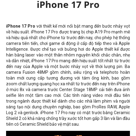
iPhone 17 Pro
iPhone 17 Pro
với thiết kế mới nổi bật mang đến bước nhảy vọt
về hiệu suất. iPhone 17 Pro được trang bị chip A19 Pro mạnh mẽ
và hiệu quả nhất cho iPhone từ trước đến nay, cho phép hệ thống
camera tiên tiến, chơi game di động ở cấp độ tiếp theo và Apple
Intelligence. Được chế tạo với buồng hơi do Apple thiết kế được
hàn bằng laser vào một thân nhôm nguyên khối chắc chắn, nhẹ
và dẫn nhiệt, iPhone 17 Pro mang đến hiệu suất tốt nhất từ ​​trước
đến nay của Apple và một bước nhảy vọt về thời lượng pin. Ba
camera Fusion 48MP gồm chính,
siêu rộng
và telephoto hoàn
toàn mới cung cấp tương đương với tám ống kính, bao gồm
zoom chất lượng quang học xa nhất từ ​​trước đến nay trên iPhone
ở mức 8x và camera trước Center Stage 18MP cải tiến đưa ảnh
selfie lên một tầm cao mới. Các tính năng video mới đầu tiên
trong ngành được thiết kế dành cho các nhà làm phim và người
sáng tạo nội dung chuyên nghiệp, bao gồm ProRes RAW, Apple
Log 2 và genlock. iPhone 17 Pro nay có mặt trước bằng Ceramic
Shield 2 có khả năng chống trầy xước tốt hơn gấp 3 lần và lần đầu
tiên có Ceramic Shield bảo vệ mặt sau.