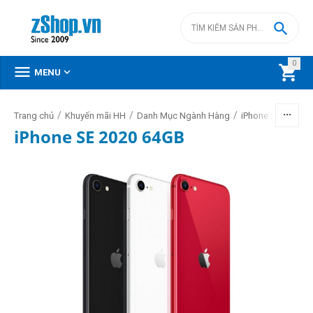

0



MENU
/
/
/
/
Trang chủ
Khuyến mãi HH
Danh Mục Ngành Hàng
iPhone SE 2020
iPhone SE 2020 64GB