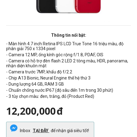
Thông tin nổi bật:
- Màn hình
4.7
inch
Retina IPS LCD True Tone 16 triệu màu, độ
phân giải
750 x 1334 pixel
- Camera
12 MP, ống kính góc rộng f/1.8, PDAF, OIS
- Camera có hỗ trợ đèn flash 2 LED 2 tông màu, HDR, panorama,
nhận diện khuôn mặt
- Camera trước
7MP, khẩu độ f/2.2
- Chip A13 Bionic, Neural Engine thế hệ thứ 3
- Dung lượng 64 GB, RAM 3 GB
- Chuẩn chống nước
IP67
(độ sâu đến 1m trong 30 phút)
- 3 tùy chọn màu: đen, trắng, đỏ (Product Red)
12,200,000
đ
Inbox
TẠI ĐÂY
để nhận giá siêu tốt!