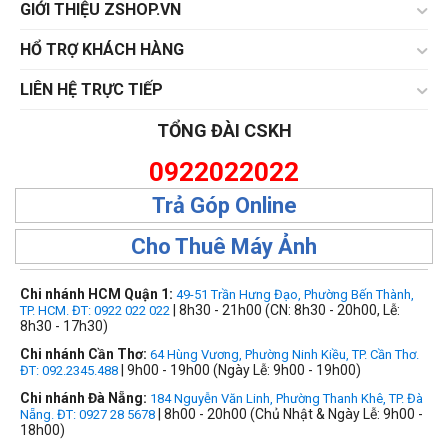
GIỚI THIỆU ZSHOP.VN
HỔ TRỢ KHÁCH HÀNG
LIÊN HỆ TRỰC TIẾP
TỔNG ĐÀI CSKH
0922022022
Trả Góp Online
Cho Thuê Máy Ảnh
Chi nhánh HCM Quận 1:
49-51 Trần Hưng Đạo, Phường Bến Thành,
| 8h30 - 21h00 (CN: 8h30 - 20h00, Lễ:
TP. HCM. ĐT: 0922 022 022
8h30 - 17h30)
Chi nhánh Cần Thơ:
64 Hùng Vương, Phường Ninh Kiều, TP. Cần Thơ.
| 9h00 - 19h00 (Ngày Lễ: 9h00 - 19h00)
ĐT: 092.2345.488
Chi nhánh Đà Nẵng:
184 Nguyễn Văn Linh, Phường Thanh Khê, TP. Đà
| 8h00 - 20h00 (Chủ Nhật & Ngày Lễ: 9h00 -
Nẵng. ĐT: 0927 28 5678
18h00)