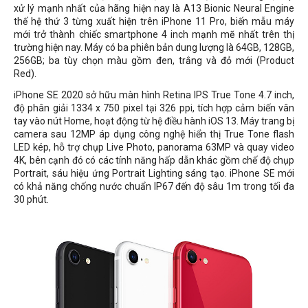
xử lý mạnh nhất của hãng hiện nay là A13 Bionic Neural Engine
thế hệ thứ 3 từng xuất hiện trên iPhone 11 Pro, biến mẫu máy
mới trở thành chiếc smartphone 4 inch mạnh mẽ nhất trên thị
trường hiện nay. Máy có ba phiên bản dung lượng là 64GB, 128GB,
256GB; ba tùy chọn màu gồm đen, trắng và đỏ mới (Product
Red).
iPhone SE 2020 sở hữu màn hình Retina IPS True Tone 4.7 inch,
độ phân giải 1334 x 750 pixel tại 326 ppi, tích hợp cảm biến vân
tay vào nút Home, hoạt động từ hệ điều hành iOS 13. Máy trang bị
camera sau 12MP áp dụng công nghệ hiển thị True Tone flash
LED kép, hỗ trợ chụp Live Photo, panorama 63MP và quay video
4K, bên cạnh đó có các tính năng hấp dẫn khác gồm chế độ chụp
Portrait, sáu hiệu ứng Portrait Lighting sáng tạo. iPhone SE mới
có khả năng chống nước chuẩn IP67 đến độ sâu 1m trong tối đa
30 phút.