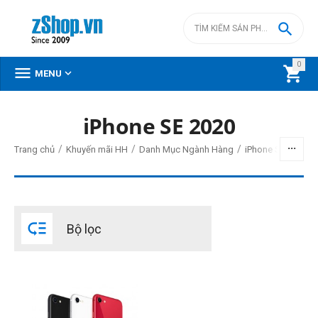

0



MENU
iPhone SE 2020
BỘ LỌC
/
/
/
Trang chủ
Khuyến mãi HH
Danh Mục Ngành Hàng
iPhone SE 2020
Giá
đ
–
đ

Bộ lọc
12200000
đ
12200000
đ
Dung lượng bộ nhớ (1)
Phiên bản 64GB
Phiên bản 128GB