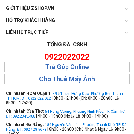
GIỚI THIỆU ZSHOP.VN
HỔ TRỢ KHÁCH HÀNG
LIÊN HỆ TRỰC TIẾP
TỔNG ĐÀI CSKH
0922022022
Trả Góp Online
Cho Thuê Máy Ảnh
Chi nhánh HCM Quận 1:
49-51 Trần Hưng Đạo, Phường Bến Thành,
| 8h30 - 21h00 (CN: 8h30 - 20h00, Lễ:
TP. HCM. ĐT: 0922 022 022
8h30 - 17h30)
Chi nhánh Cần Thơ:
64 Hùng Vương, Phường Ninh Kiều, TP. Cần Thơ.
| 9h00 - 19h00 (Ngày Lễ: 9h00 - 19h00)
ĐT: 092.2345.488
Chi nhánh Đà Nẵng:
184 Nguyễn Văn Linh, Phường Thanh Khê, TP. Đà
| 8h00 - 20h00 (Chủ Nhật & Ngày Lễ: 9h00 -
Nẵng. ĐT: 0927 28 5678