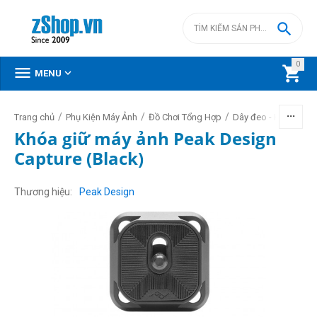

0



MENU
/
/
/
Trang chủ
Phụ Kiện Máy Ảnh
Đồ Chơi Tổng Hợp
Dây đeo - Handtrap
Khóa giữ máy ảnh Peak Design
Capture (Black)
Thương hiệu
Peak Design