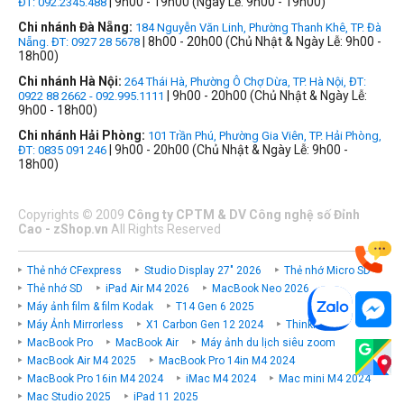
| 9h00 - 19h00 (Ngày Lễ: 9h00 - 19h00)
ĐT: 092.2345.488
Chi nhánh Đà Nẵng:
184 Nguyễn Văn Linh, Phường Thanh Khê, TP. Đà
| 8h00 - 20h00 (Chủ Nhật & Ngày Lễ: 9h00 -
Nẵng. ĐT: 0927 28 5678
18h00)
Chi nhánh Hà Nội:
264 Thái Hà, Phường Ô Chợ Dừa, TP. Hà Nội, ĐT:
| 9h00 - 20h00 (Chủ Nhật & Ngày Lễ:
0922 88 2662 - 092.995.1111
9h00 - 18h00)
Chi nhánh Hải Phòng:
101 Trần Phú, Phường Gia Viên, TP. Hải Phòng,
| 9h00 - 20h00 (Chủ Nhật & Ngày Lễ: 9h00 -
ĐT: 0835 091 246
18h00)
Copyrights
©
2009
Công ty CPTM & DV Công nghệ số Đỉnh
Cao - zShop.vn
All Rights Reserved
Thẻ nhớ CFexpress
Studio Display 27" 2026
Thẻ nhớ Micro SD
Thẻ nhớ SD
iPad Air M4 2026
MacBook Neo 2026
Máy ảnh film & film Kodak
T14 Gen 6 2025
Máy Ảnh Mirrorless
X1 Carbon Gen 12 2024
ThinkPad P
MacBook Pro
MacBook Air
Máy ảnh du lịch siêu zoom
MacBook Air M4 2025
MacBook Pro 14in M4 2024
MacBook Pro 16in M4 2024
iMac M4 2024
Mac mini M4 2024
Mac Studio 2025
iPad 11 2025