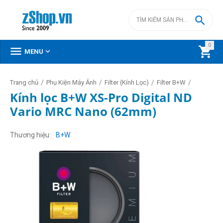

0



MENU
/
/
/
/
Trang chủ
Phụ Kiện Máy Ảnh
Filter (Kính Lọc)
Filter B+W
Kính lọc B+W XS-Pro Digital ND
Vario MRC Nano (62mm)
Thương hiệu
B+W