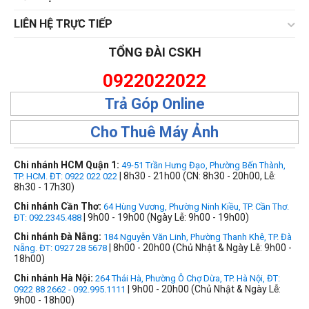
LIÊN HỆ TRỰC TIẾP
TỔNG ĐÀI CSKH
0922022022
Trả Góp Online
Cho Thuê Máy Ảnh
Chi nhánh HCM Quận 1:
49-51 Trần Hưng Đạo, Phường Bến Thành,
| 8h30 - 21h00 (CN: 8h30 - 20h00, Lễ:
TP. HCM. ĐT: 0922 022 022
8h30 - 17h30)
Chi nhánh Cần Thơ:
64 Hùng Vương, Phường Ninh Kiều, TP. Cần Thơ.
| 9h00 - 19h00 (Ngày Lễ: 9h00 - 19h00)
ĐT: 092.2345.488
Chi nhánh Đà Nẵng:
184 Nguyễn Văn Linh, Phường Thanh Khê, TP. Đà
| 8h00 - 20h00 (Chủ Nhật & Ngày Lễ: 9h00 -
Nẵng. ĐT: 0927 28 5678
18h00)
Chi nhánh Hà Nội:
264 Thái Hà, Phường Ô Chợ Dừa, TP. Hà Nội, ĐT:
| 9h00 - 20h00 (Chủ Nhật & Ngày Lễ:
0922 88 2662 - 092.995.1111
9h00 - 18h00)