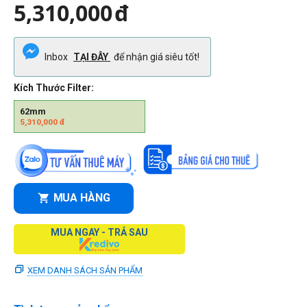
5,310,000
đ
Inbox
TẠI ĐÂY
để nhận giá siêu tốt!
Kích Thước Filter:
62mm
5,310,000
đ
MUA HÀNG
MUA NGAY - TRẢ SAU
XEM DANH SÁCH SẢN PHẨM