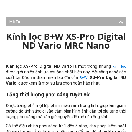
Mô Tả
Kính lọc B+W XS-Pro Digital
ND Vario MRC Nano
Kính lọc XS-Pro Digital ND Vario
là một trong những
kính lọc
được giới nhiếp ảnh ưa chuộng nhất hiện nay. Với công nghệ sản
xuất tại Đức và thâm niên lâu đời của
,
XS-Pro Digital ND
B+W
Vario
được xem là một sự lựa chọn hoàn hảo nhất.
Tăng thời lượng phơi sáng tuyệt vời
Được tráng phủ một lớp phim màu xám trung tính, giúp làm giảm
cường độ ánh sáng đi vào cảm biến hình ảnh dẫn tới gia tăng thời
lượng phơi sáng mà vẫn giữ nguyên độ mở của ống kính.
Có thể điều chỉnh phơi sáng từ 1 đến 5 stop, cho phép kiểm soát
độ sâu trường ảnh, làm mờ hậu cảnh để tạo độ nhòe khi muốn