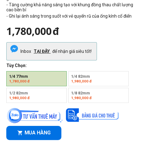
- Tăng cường khả năng sáng tạo với khung đồng thau chất lượng
cao bền bỉ
- Ghi lại ánh sáng trong suốt với vẻ quyến rũ của ống kính cổ điển
1,780,000
đ
Inbox
TẠI ĐÂY
để nhận giá siêu tốt!
Tùy Chọn:
1/4 77mm
1/4 82mm
1,780,000
đ
1,980,000
đ
1/2 82mm
1/8 82mm
1,980,000
đ
1,980,000
đ
MUA HÀNG