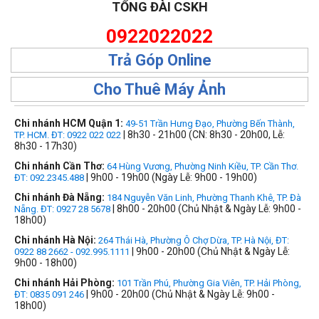
TỔNG ĐÀI CSKH
0922022022
Trả Góp Online
Cho Thuê Máy Ảnh
Chi nhánh HCM Quận 1:
49-51 Trần Hưng Đạo, Phường Bến Thành,
| 8h30 - 21h00 (CN: 8h30 - 20h00, Lễ:
TP. HCM. ĐT: 0922 022 022
8h30 - 17h30)
Chi nhánh Cần Thơ:
64 Hùng Vương, Phường Ninh Kiều, TP. Cần Thơ.
| 9h00 - 19h00 (Ngày Lễ: 9h00 - 19h00)
ĐT: 092.2345.488
Chi nhánh Đà Nẵng:
184 Nguyễn Văn Linh, Phường Thanh Khê, TP. Đà
| 8h00 - 20h00 (Chủ Nhật & Ngày Lễ: 9h00 -
Nẵng. ĐT: 0927 28 5678
18h00)
Chi nhánh Hà Nội:
264 Thái Hà, Phường Ô Chợ Dừa, TP. Hà Nội, ĐT:
| 9h00 - 20h00 (Chủ Nhật & Ngày Lễ:
0922 88 2662 - 092.995.1111
9h00 - 18h00)
Chi nhánh Hải Phòng:
101 Trần Phú, Phường Gia Viên, TP. Hải Phòng,
| 9h00 - 20h00 (Chủ Nhật & Ngày Lễ: 9h00 -
ĐT: 0835 091 246
18h00)