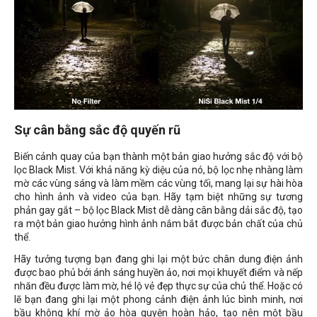
Sự cân bằng sắc độ quyến rũ
Biến cảnh quay của bạn thành một bản giao hưởng sắc độ với bộ
lọc Black Mist. Với khả năng kỳ diệu của nó, bộ lọc nhẹ nhàng làm
mờ các vùng sáng và làm mềm các vùng tối, mang lại sự hài hòa
cho hình ảnh và video của bạn. Hãy tạm biệt những sự tương
phản gay gắt – bộ lọc Black Mist dễ dàng cân bằng dải sắc độ, tạo
ra một bản giao hưởng hình ảnh nắm bắt được bản chất của chủ
thể.
Hãy tưởng tượng bạn đang ghi lại một bức chân dung điện ảnh
được bao phủ bởi ánh sáng huyền ảo, nơi mọi khuyết điểm và nếp
nhăn đều được làm mờ, hé lộ vẻ đẹp thực sự của chủ thể. Hoặc có
lẽ bạn đang ghi lại một phong cảnh điện ảnh lúc bình minh, nơi
bầu không khí mờ ảo hòa quyện hoàn hảo, tạo nên một bầu