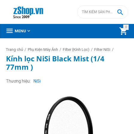

0



MENU
/
/
/
/
Trang chủ
Phụ Kiện Máy Ảnh
Filter (Kính Lọc)
Filter NiSi
Kính lọc NiSi Black Mist (1/4
77mm )
Thương hiệu
NiSi