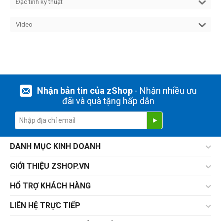
Đặc tính kỹ thuật
Video
Nhận bản tin của zShop
- Nhận nhiều ưu
đãi và quà tặng hấp dẫn
DANH MỤC KINH DOANH
GIỚI THIỆU ZSHOP.VN
HỔ TRỢ KHÁCH HÀNG
LIÊN HỆ TRỰC TIẾP