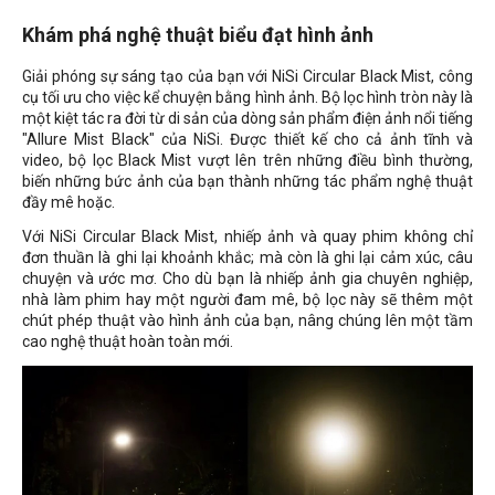
Khám phá nghệ thuật biểu đạt hình ảnh
Giải phóng sự sáng tạo của bạn với NiSi Circular Black Mist, công
cụ tối ưu cho việc kể chuyện bằng hình ảnh. Bộ lọc hình tròn này là
một kiệt tác ra đời từ di sản của dòng sản phẩm điện ảnh nổi tiếng
"Allure Mist Black" của NiSi. Được thiết kế cho cả ảnh tĩnh và
video, bộ lọc Black Mist vượt lên trên những điều bình thường,
biến những bức ảnh của bạn thành những tác phẩm nghệ thuật
đầy mê hoặc.
Với NiSi Circular Black Mist, nhiếp ảnh và quay phim không chỉ
đơn thuần là ghi lại khoảnh khắc; mà còn là ghi lại cảm xúc, câu
chuyện và ước mơ. Cho dù bạn là nhiếp ảnh gia chuyên nghiệp,
nhà làm phim hay một người đam mê, bộ lọc này sẽ thêm một
chút phép thuật vào hình ảnh của bạn, nâng chúng lên một tầm
cao nghệ thuật hoàn toàn mới.