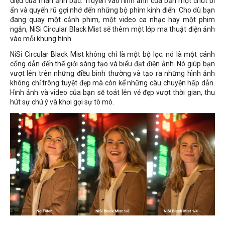
diệu của màn ảnh bạc. Truyền vào hình ảnh của bạn một chút bí
ẩn và quyến rũ gợi nhớ đến những bộ phim kinh điển. Cho dù bạn
đang quay một cảnh phim, một video ca nhạc hay một phim
ngắn, NiSi Circular Black Mist sẽ thêm một lớp ma thuật điện ảnh
vào mỗi khung hình.
NiSi Circular Black Mist không chỉ là một bộ lọc; nó là một cánh
cổng dẫn đến thế giới sáng tạo và biểu đạt điện ảnh. Nó giúp bạn
vượt lên trên những điều bình thường và tạo ra những hình ảnh
không chỉ trông tuyệt đẹp mà còn kể những câu chuyện hấp dẫn.
Hình ảnh và video của bạn sẽ toát lên vẻ đẹp vượt thời gian, thu
hút sự chú ý và khơi gợi sự tò mò.