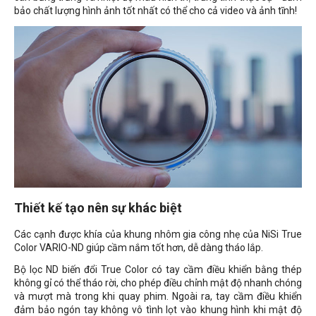
bảo chất lượng hình ảnh tốt nhất có thể cho cả video và ảnh tĩnh!
Thiết kế tạo nên sự khác biệt
Các cạnh được khía của khung nhôm gia công nhẹ của NiSi True
Color VARIO-ND giúp cầm nắm tốt hơn, dễ dàng tháo lắp.
Bộ lọc ND biến đổi True Color có tay cầm điều khiển bằng thép
không gỉ có thể tháo rời, cho phép điều chỉnh mật độ nhanh chóng
và mượt mà trong khi quay phim. Ngoài ra, tay cầm điều khiển
đảm bảo ngón tay không vô tình lọt vào khung hình khi mật độ