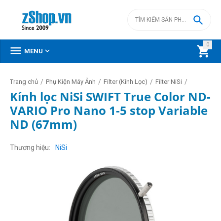

0



MENU
/
/
/
/
Trang chủ
Phụ Kiện Máy Ảnh
Filter (Kính Lọc)
Filter NiSi
Kính lọc NiSi SWIFT True Color ND-
VARIO Pro Nano 1-5 stop Variable
ND (67mm)
Thương hiệu
NiSi