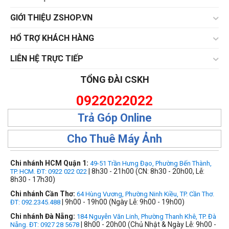
GIỚI THIỆU ZSHOP.VN
HỔ TRỢ KHÁCH HÀNG
LIÊN HỆ TRỰC TIẾP
TỔNG ĐÀI CSKH
0922022022
Trả Góp Online
Cho Thuê Máy Ảnh
Chi nhánh HCM Quận 1:
49-51 Trần Hưng Đạo, Phường Bến Thành,
| 8h30 - 21h00 (CN: 8h30 - 20h00, Lễ:
TP. HCM. ĐT: 0922 022 022
8h30 - 17h30)
Chi nhánh Cần Thơ:
64 Hùng Vương, Phường Ninh Kiều, TP. Cần Thơ.
| 9h00 - 19h00 (Ngày Lễ: 9h00 - 19h00)
ĐT: 092.2345.488
Chi nhánh Đà Nẵng:
184 Nguyễn Văn Linh, Phường Thanh Khê, TP. Đà
| 8h00 - 20h00 (Chủ Nhật & Ngày Lễ: 9h00 -
Nẵng. ĐT: 0927 28 5678