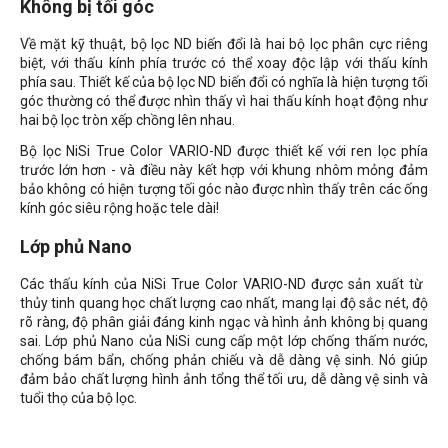
Không bị tối góc
Về mặt kỹ thuật, bộ lọc ND biến đổi là hai bộ lọc phân cực riêng
biệt, với thấu kính phía trước có thể xoay độc lập với thấu kính
phía sau. Thiết kế của bộ lọc ND biến đổi có nghĩa là hiện tượng tối
góc thường có thể được nhìn thấy vì hai thấu kính hoạt động như
hai bộ lọc tròn xếp chồng lên nhau.
Bộ lọc NiSi True Color VARIO-ND được thiết kế với ren lọc phía
trước lớn hơn - và điều này kết hợp với khung nhôm mỏng đảm
bảo không có hiện tượng tối góc nào được nhìn thấy trên các ống
kính góc siêu rộng hoặc tele dài!
Lớp phủ Nano
Các thấu kính của NiSi True Color VARIO-ND được sản xuất từ ​​
thủy tinh quang học chất lượng cao nhất, mang lại độ sắc nét, độ
rõ ràng, độ phân giải đáng kinh ngạc và hình ảnh không bị quang
sai. Lớp phủ Nano của NiSi cung cấp một lớp chống thấm nước,
chống bám bẩn, chống phản chiếu và dễ dàng vệ sinh. Nó giúp
đảm bảo chất lượng hình ảnh tổng thể tối ưu, dễ dàng vệ sinh và
tuổi thọ của bộ lọc.