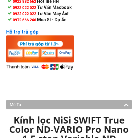
Hotline HN
0922 882 662
Tư Vấn Macbook
0922 022 022
Tư Vấn Máy Ảnh
0922 022 022
Mua Sỉ - Dự Án
0972 666 246
Hỗ trợ trả góp
Mô Tả
Kính lọc NiSi SWIFT True
Color ND-VARIO Pro Nano