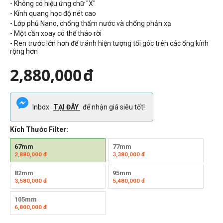
- Không có hiệu ứng chữ "X"
- Kính quang học độ nét cao
- Lớp phủ Nano, chống thấm nước và chống phản xạ
- Một cần xoay có thể tháo rời
- Ren trước lớn hơn để tránh hiện tượng tối góc trên các ống kính
rộng hơn
2,880,000
đ
Inbox
TẠI ĐÂY
để nhận giá siêu tốt!
Kích Thước Filter:
67mm
77mm
2,880,000
đ
3,380,000
đ
82mm
95mm
3,580,000
đ
5,480,000
đ
105mm
6,800,000
đ