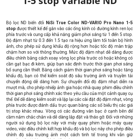
1-5 stop Variable ND
Bộ lọc ND biến đổi
NiSi True Color ND-VARIO Pro Nano 1-5
stop
được thiết kế để gắn vào các ống kính có đường kính ren lọc
phía trước và cung cấp khả năng giảm phơi sáng từ 1 đến 5 stop.
Độ đậm nhạt từ 0.3 đến 1.5 tạo ra hiệu ứng làm tối toàn bộ hình
ảnh, cho phép sử dụng khẩu độ rộng hơn hoặc tốc độ màn trập
chậm hơn so với thông thường. Mức độ đậm nhạt dễ dàng được
điều chỉnh bằng cách xoay vòng lọc phía trước có hoặc không có
cần gạt bạc đi kèm, giúp bạn xác định trước thời gian phơi sáng
bổ sung cần thiết. Bằng cách giảm thời gian phơi sáng hoặc tăng
khẩu độ, bạn có thể kiểm soát độ sâu trường ảnh và truyền tải
chuyển động dễ dàng hơn. Sự chuyển đổi độ đậm nhạt diễn ra
mượt mà, cho phép nhiếp ảnh gia hoặc nhà quay phim điều chỉnh
thời gian phơi sáng chính xác theo yêu cầu của một cảnh quay cụ
thể. Để dễ dàng kiểm soát và lặp lại các cài đặt độ đậm nhạt, vòng
phía trước được đánh dấu trực quan bằng các số biểu thị các giá
trị stop khác nhau. Vòng có các đường vân bạc ở cạnh bên để
cầm nắm chắc chắn và dễ dàng lắp đặt và tháo gỡ. Đối với những
người sử dụng bộ lọc này với máy quay phim hoặc máy quay
video, việc điều chỉnh kết hợp khẩu độ và bộ lọc này cho phép điều
chỉnh độ sâu trường ảnh một cách tinh tế trong khi vẫn giữ