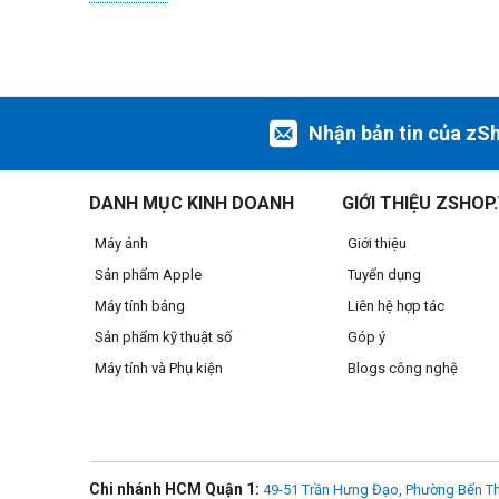
Chiêm ngưỡng kiến trúc GPU đẳng cấp hoàn toàn mới. Và đột
đáng kể mức sử dụng GPU trung bình, qua đó tăng mạnh h
Nhận bản tin của zS
DANH MỤC KINH DOANH
GIỚI THIỆU ZSHOP
Máy ảnh
Giới thiệu
Sản phẩm Apple
Tuyển dụng
Máy tính bảng
Liên hệ hợp tác
Sản phẩm kỹ thuật số
Góp ý
Máy tính và Phụ kiện
Blogs công nghệ
Chi nhánh HCM Quận 1:
49-51 Trần Hưng Đạo, Phường Bến Th