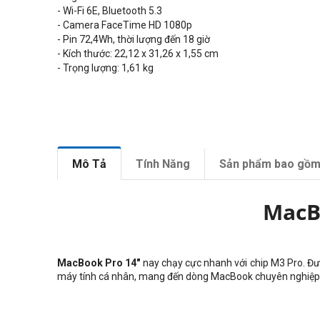
- Wi-Fi 6E, Bluetooth 5.3
- Camera
FaceTime HD 1080p
- Pin 72,4Wh, thời lượng đến 18 giờ
- Kích thước: 22,12 x 31,26 x 1,55 cm
- Trọng lượng:
1,61
kg
Mô Tả
Tính Năng
Sản phẩm bao gồ
MacB
MacBook Pro 14"
nay chạy cực nhanh với chip M3 Pro. Đượ
máy tính cá nhân, mang đến dòng MacBook chuyên nghiệp n