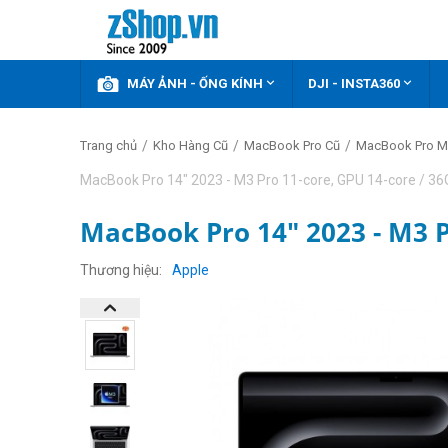



KHUYẾN MÃI
MÁY ẢNH - ỐNG KÍNH
DJI - INSTA360
/
/
/
Trang chủ
Kho Hàng Cũ
MacBook Pro Cũ
MacBook Pro M
MacBook Pro 14" 2023 - M3 Pro 11-core, GPU 14-core / 3
MacBook Pro 14" 2023 - M3 P
Thương hiệu
Apple