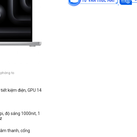
 phóng to
i tiết kiệm điện
, GPU 14
i, độ sáng 1000nit, 1
Hz
c âm thanh, cổng