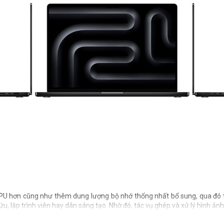
 GPU hơn cũng như thêm dung lượng bộ nhớ thống nhất bổ sung, qua đó
, lập trình viên hay dân sáng tạo. Nhờ đó, tác vụ ghép và xử lý hình ảnh