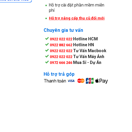
Hỗ trợ cài đặt phần mềm miễn
phí
Hỗ trợ nâng cấp thu cũ đổi mới
Chuyên gia tư vấn
Hotline HCM
0922 022 022
Hotline HN
0922 882 662
Tư Vấn Macbook
0922 022 022
Tư Vấn Máy Ảnh
0922 022 022
Mua Sỉ - Dự Án
0972 666 246
Hỗ trợ trả góp