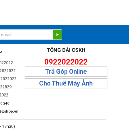
Dynamic Caching tối ưu bộ nhớ trên chip tốc độ cao để tăng
t.
TỔNG ĐÀI CSKH
P
0922022022
022022
Trả Góp Online
2022022
22022022
Cho Thuê Máy Ảnh
322829
2022
66 246
@zshop.vn
 - 17h30)