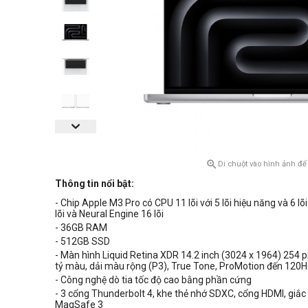

Di chuột vào hình ảnh để
Thông tin nổi bật:
- Chip Apple M3 Pro có CPU
11 lõi với 5 lõi hiệu năng và 6 lõ
lõi và Neural Engine 16 lõi
- 36GB RAM
- 512GB SSD
- Màn hình Liquid Retina XDR 14.2 inch (
3024 x 1964)
254 pp
tỷ màu, d
ải màu rộng (P3)
, True Tone, ProMotion đến 120
- Công nghệ dò tia tốc độ cao bằng phần cứng
- 3 cổng Thunderbolt 4, khe thẻ nhớ SDXC, cổng HDMI, giắ
MagSafe 3