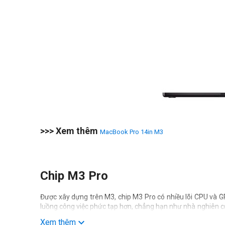
>>> Xem thêm
MacBook Pro 14in M3
Chip M3 Pro
Được xây dựng trên M3, chip M3 Pro có nhiều lõi CPU và
luồng công việc phức tạp hơn, chẳng hạn như nhà nghiên cứu
code nay còn nhanh hơn nữa.
Xem thêm