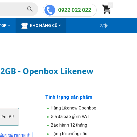
0


0922 022 022


TOP
KHO HÀNG CŨ
2/2
512GB - Openbox Likenew
Tình trạng sản phẩm
Hàng Likenew Openbox
Giá đã bao gồm VAT
iêu tốt!
Bảo hành 12 tháng
Tặng túi chống sốc