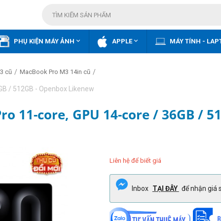


PHỤ KIỆN MÁY ẢNH
APPLE
MÁY TÍNH - LAP
/
/
3 cũ
MacBook Pro M3 14in cũ
6GB / 512GB - Openbox Likenew
ro 11-core, GPU 14-core / 36GB / 
Liên hệ để biết giá
Inbox
TẠI ĐÂY
để nhận giá s