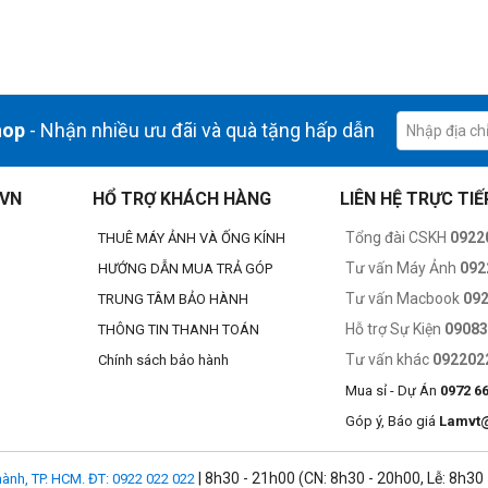
 phá lớn nhất từng có trong lĩnh vực đồ họa trên chip Apple silicon. 
iệu năng để đáp ứng các game và ứng dụng chuyên nghiệp phức tạp nhấ
hop
- Nhận nhiều ưu đãi và quà tặng hấp dẫn
.VN
HỔ TRỢ KHÁCH HÀNG
LIÊN HỆ TRỰC TIẾ
Tổng đài CSKH
0922
THUÊ MÁY ẢNH VÀ ỐNG KÍNH
Tư vấn Máy Ảnh
092
HƯỚNG DẪN MUA TRẢ GÓP
Tư vấn Macbook
09
TRUNG TÂM BẢO HÀNH
Hỗ trợ Sự Kiện
0908
THÔNG TIN THANH TOÁN
Tư vấn khác
092202
Chính sách bảo hành
Mua sỉ - Dự Án
0972 6
Góp ý, Báo giá
Lamvt
| 8h30 - 21h00 (CN: 8h30 - 20h00, Lễ: 8h30
ành, TP. HCM. ĐT: 0922 022 022