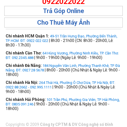
0922022022
Trả Góp Online
Cho Thuê Máy Ảnh
Chi nhánh HCM Quận 1:
49-51 Trần Hưng Đạo, Phường Bến Thành,
| 8h30 - 21h00 (CN: 8h30 - 20h00, Lễ:
TP. HCM. ĐT: 0922 022 022
8h30 - 17h30)
Chi nhánh Cần Thơ:
64 Hùng Vương, Phường Ninh Kiều, TP. Cần Thơ.
| 9h00 - 19h00 (Ngày Lễ: 9h00 - 19h00)
ĐT: 092.2345.488
Chi nhánh Đà Nẵng:
184 Nguyễn Văn Linh, Phường Thanh Khê, TP. Đà
| 8h00 - 20h00 (Chủ Nhật & Ngày Lễ: 9h00 -
Nẵng. ĐT: 0927 28 5678
18h00)
Chi nhánh Hà Nội:
264 Thái Hà, Phường Ô Chợ Dừa, TP. Hà Nội, ĐT:
| 9h00 - 20h00 (Chủ Nhật & Ngày Lễ:
0922 88 2662 - 092.995.1111
9h00 - 18h00)
Chi nhánh Hải Phòng:
101 Trần Phú, Phường Gia Viên, TP. Hải Phòng,
| 9h00 - 20h00 (Chủ Nhật & Ngày Lễ: 9h00 -
ĐT: 0835 091 246
18h00)
Copyrights
©
2009
Công ty CPTM & DV Công nghệ số Đỉnh