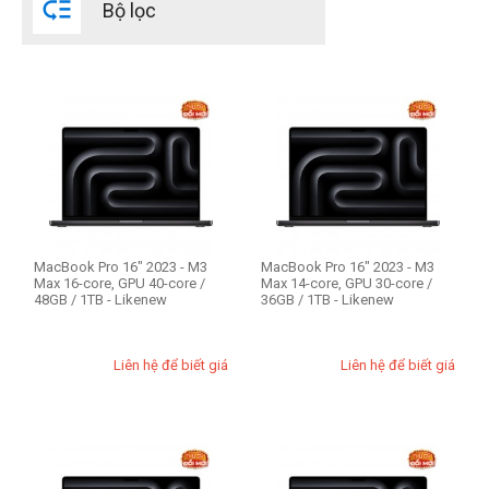

Bộ lọc
Đời Mac
2023
CPU Mac
Apple M3 8-core
Apple M3 Pro 11-core
Apple M3 Pro 12-core
Apple M3 Max 14-core
MacBook Pro 16" 2023 - M3
MacBook Pro 16" 2023 - M3
Max 16-core, GPU 40-core /
Max 14-core, GPU 30-core /
Apple M3 Max 16-core
48GB / 1TB - Likenew
36GB / 1TB - Likenew
RAM Mac
Liên hệ để biết giá
Liên hệ để biết giá
8GB
18GB
36GB
48GB