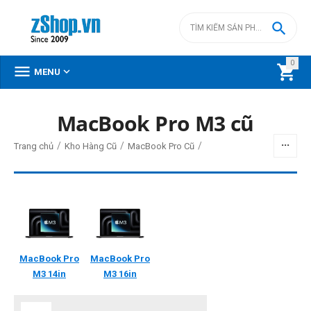

0



MENU
DANH MỤC SẢN PHẨM
MacBook Pro M3 cũ
Menu
/
/
/
Trang chủ
Kho Hàng Cũ
MacBook Pro Cũ
BỘ LỌC
Giá
MacBook Pro
MacBook Pro
đ
–
đ
M3
14in
M3
16in
0
đ
41500000
đ