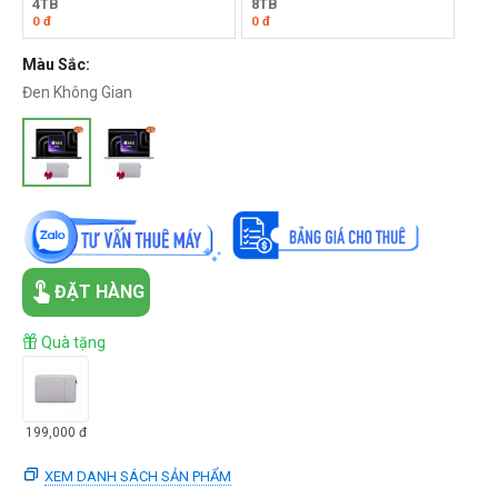
4TB
8TB
0
đ
0
đ
Màu Sắc:
Đen Không Gian
ĐẶT HÀNG
Quà tặng
199,000
đ
XEM DANH SÁCH SẢN PHẨM