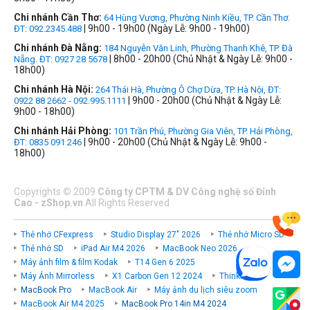
Chi nhánh Cần Thơ:
64 Hùng Vương, Phường Ninh Kiều, TP. Cần Thơ.
| 9h00 - 19h00 (Ngày Lễ: 9h00 - 19h00)
ĐT: 092.2345.488
Chi nhánh Đà Nẵng:
184 Nguyễn Văn Linh, Phường Thanh Khê, TP. Đà
| 8h00 - 20h00 (Chủ Nhật & Ngày Lễ: 9h00 -
Nẵng. ĐT: 0927 28 5678
18h00)
Chi nhánh Hà Nội:
264 Thái Hà, Phường Ô Chợ Dừa, TP. Hà Nội, ĐT:
| 9h00 - 20h00 (Chủ Nhật & Ngày Lễ:
0922 88 2662 - 092.995.1111
9h00 - 18h00)
Chi nhánh Hải Phòng:
101 Trần Phú, Phường Gia Viên, TP. Hải Phòng,
| 9h00 - 20h00 (Chủ Nhật & Ngày Lễ: 9h00 -
ĐT: 0835 091 246
18h00)
Copyrights
©
2009
Công ty CPTM & DV Công nghệ số Đỉnh
Cao - zShop.vn
All Rights Reserved
Thẻ nhớ CFexpress
Studio Display 27" 2026
Thẻ nhớ Micro SD
Thẻ nhớ SD
iPad Air M4 2026
MacBook Neo 2026
Máy ảnh film & film Kodak
T14 Gen 6 2025
Máy Ảnh Mirrorless
X1 Carbon Gen 12 2024
ThinkPad P
MacBook Pro
MacBook Air
Máy ảnh du lịch siêu zoom
MacBook Air M4 2025
MacBook Pro 14in M4 2024