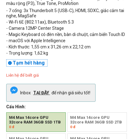
màu rộng (P3), True Tone,
ProMotion
- 7 cổng:
3x Thunderbolt 5 (USB‑C)
, HDMI, SDXC, giắc cắm tai
nghe, MagSafe
- Wi-Fi
6E (802.11ax), Bluetooth 5.3
- Camera 12MP Center Stage
-
Magic Keyboard có đèn nền, bàn di chuột, cảm biến Touch ID
- macOS với Apple Intelligence
- Kích thước: 1,55 cm x 31,26 cm x 22,12 cm
- Trọng lượng: 1,62 kg
Tạm hết hàng

Liên hệ để biết giá
Inbox
TẠI ĐÂY
để nhận giá siêu tốt!
Cấu Hình:
M4 Max 14core GPU
M4 Max 14core GPU
32core RAM 36GB SSD 1TB
32core RAM 36GB SSD 2TB
0
đ
0
đ
M4 Max 14core GPU
M4 Max 14core GPU