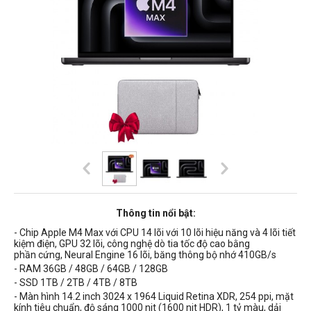
Thông tin nổi bật:
- Chip Apple M4 Max với CPU 14 lõi với 10 lõi hiệu năng và 4 lõi tiết
kiệm điện, GPU 32 lõi, công nghệ dò tia tốc độ cao bằng
phần cứng, Neural Engine 16 lõi, băng thông bộ nhớ
410GB
/s
- RAM 36GB / 48GB / 64GB / 128GB
- SSD 1TB / 2TB / 4TB / 8TB
- Màn hình
14.2 inch 3024 x 1964 Liquid Retina XDR, 254 ppi, mặt
kính tiêu chuẩn, độ sáng 1000 nit (1600 nit HDR),
1 tỷ màu, dải