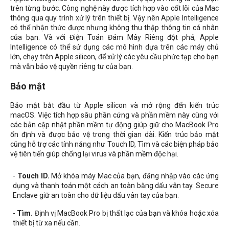
trên từng bước. Công nghệ này được tích hợp vào cốt lõi của Mac
thông qua quy trình xử lý trên thiết bị. Vậy nên Apple Intelligence
có thể nhận thức được nhưng không thu thập thông tin cá nhân
của bạn. Và với Điện Toán Đám Mây Riêng đột phá, Apple
Intelligence có thể sử dụng các mô hình dựa trên các máy chủ
lớn, chạy trên Apple silicon, để xử lý các yêu cầu phức tạp cho bạn
mà vẫn bảo vệ quyền riêng tư của bạn.
Bảo mật
Bảo mật bắt đầu từ Apple silicon và mở rộng đến kiến trúc
macOS. Việc tích hợp sâu phần cứng và phần mềm này cùng với
các bản cập nhật phần mềm tự động giúp giữ cho MacBook Pro
ổn định và được bảo vệ trong thời gian dài. Kiến trúc bảo mật
cũng hỗ trợ các tính năng như Touch ID, Tìm và các biện pháp bảo
vệ tiên tiến giúp chống lại virus và phần mềm độc hại.
-
Touch ID.
Mở khóa máy Mac của bạn, đăng nhập vào các ứng
dụng và thanh toán một cách an toàn bằng dấu vân tay. Secure
Enclave giữ an toàn cho dữ liệu dấu vân tay của bạn.
-
Tìm.
Định vị MacBook Pro bị thất lạc của bạn và khóa hoặc xóa
thiết bị từ xa nếu cần.