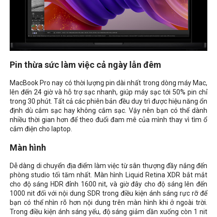
Pin thừa sức làm việc cả ngày lẫn đêm
MacBook Pro nay có thời lượng pin dài nhất trong dòng máy Mac,
lên đến 24 giờ và hỗ trợ sạc nhanh, giúp máy sạc tới 50% pin chỉ
trong 30 phút. Tất cả các phiên bản đều duy trì được hiệu năng ổn
định dù cắm sạc hay không cắm sạc. Vậy nên bạn có thể dành
nhiều thời gian hơn để theo đuổi đam mê của mình thay vì tìm ổ
cắm điện cho laptop.
Màn hình
Dễ dàng di chuyển địa điểm làm việc từ sân thượng đầy nắng đến
phòng studio tối tăm nhất. Màn hình Liquid Retina XDR bắt mắt
cho độ sáng HDR đỉnh 1600 nit, và giờ đây cho độ sáng lên đến
1000 nit đối với nội dung SDR trong điều kiện ánh sáng rực rỡ để
bạn có thể nhìn rõ hơn nội dung trên màn hình khi ở ngoài trời.
Trong điều kiện ánh sáng yếu, độ sáng giảm dần xuống còn 1 nit