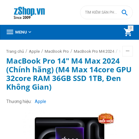

0



MENU
/
/
/
/
Trang chủ
Apple
MacBook Pro
MacBook Pro M4 2024
MacBook P
MacBook Pro 14" M4 Max 2024
(Chính hãng) (M4 Max 14core GPU
32core RAM 36GB SSD 1TB, Đen
Không Gian)
Thương hiệu
Apple