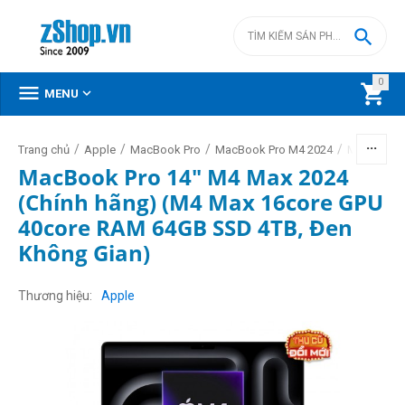

0



MENU
/
/
/
/
Trang chủ
Apple
MacBook Pro
MacBook Pro M4 2024
MacBook P
MacBook Pro 14" M4 Max 2024
(Chính hãng) (M4 Max 16core GPU
40core RAM 64GB SSD 4TB, Đen
Không Gian)
Thương hiệu
Apple