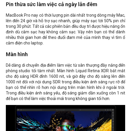
Pin thừa sức làm việc cả ngày lẫn đêm
MacBook Pro nay có thời lượng pin dài nhất trong dòng máy Mac,
lên đến 24 giờ và hỗ trợ sạc nhanh, giúp máy sạc tới 50% pin chỉ
trong 30 phút. Tất cả các phiên bản đều duy trì được hiệu năng ổn
định dù cắm sạc hay không cắm sạc. Vậy nên bạn có thể dành
nhiều thời gian hơn để theo đuổi đam mê của mình thay vì tìm ổ
cắm điện cho laptop.
Màn hình
Dễ dàng di chuyển địa điểm làm việc từ sân thượng đầy nắng đến
phòng studio tối tăm nhất. Màn hình Liquid Retina XDR bắt mắt
cho độ sáng HDR đỉnh 1600 nit, và giờ đây cho độ sáng lên đến
1000 nit đối với nội dung SDR trong điều kiện ánh sáng rực rỡ để
bạn có thể nhìn rõ hơn nội dung trên màn hình khi ở ngoài trời.
Trong điều kiện ánh sáng yếu, độ sáng giảm dần xuống còn 1 nit
để bạn có thể làm việc thoải mái trong không gian tối hơn.