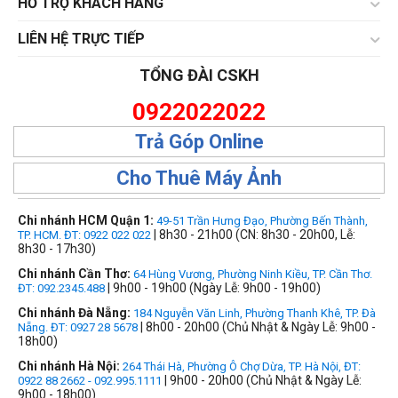
HỔ TRỢ KHÁCH HÀNG
LIÊN HỆ TRỰC TIẾP
TỔNG ĐÀI CSKH
0922022022
Trả Góp Online
Cho Thuê Máy Ảnh
Chi nhánh HCM Quận 1:
49-51 Trần Hưng Đạo, Phường Bến Thành,
| 8h30 - 21h00 (CN: 8h30 - 20h00, Lễ:
TP. HCM. ĐT: 0922 022 022
8h30 - 17h30)
Chi nhánh Cần Thơ:
64 Hùng Vương, Phường Ninh Kiều, TP. Cần Thơ.
| 9h00 - 19h00 (Ngày Lễ: 9h00 - 19h00)
ĐT: 092.2345.488
Chi nhánh Đà Nẵng:
184 Nguyễn Văn Linh, Phường Thanh Khê, TP. Đà
| 8h00 - 20h00 (Chủ Nhật & Ngày Lễ: 9h00 -
Nẵng. ĐT: 0927 28 5678
18h00)
Chi nhánh Hà Nội:
264 Thái Hà, Phường Ô Chợ Dừa, TP. Hà Nội, ĐT:
| 9h00 - 20h00 (Chủ Nhật & Ngày Lễ:
0922 88 2662 - 092.995.1111
9h00 - 18h00)