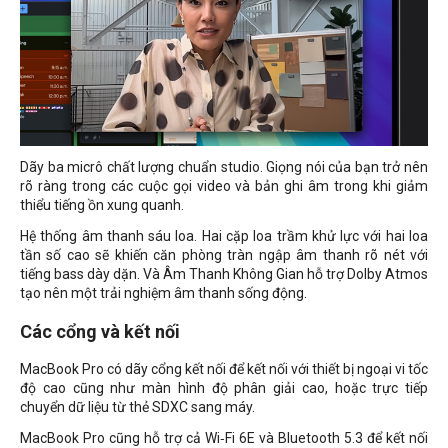
Dãy ba micrô chất lượng chuẩn studio. Giọng nói của bạn trở nên
rõ ràng trong các cuộc gọi video và bản ghi âm trong khi giảm
thiểu tiếng ồn xung quanh.
Hệ thống âm thanh sáu loa. Hai cặp loa trầm khử lực với hai loa
tần số cao sẽ khiến căn phòng tràn ngập âm thanh rõ nét với
tiếng bass dày dặn. Và Âm Thanh Không Gian hỗ trợ Dolby Atmos
tạo nên một trải nghiệm âm thanh sống động.
Các cổng và kết nối
MacBook Pro có dãy cổng kết nối để kết nối với thiết bị ngoại vi tốc
độ cao cũng như màn hình độ phân giải cao, hoặc trực tiếp
chuyển dữ liệu từ thẻ SDXC sang máy.
MacBook Pro cũng hỗ trợ cả Wi‑Fi 6E và Bluetooth 5.3 để kết nối