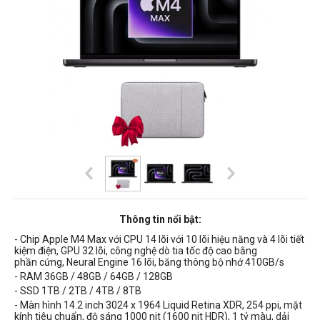
Thông tin nổi bật:
- Chip Apple M4 Max với CPU 14 lõi với 10 lõi hiệu năng và 4 lõi tiết
kiệm điện, GPU 32 lõi, công nghệ dò tia tốc độ cao bằng
phần cứng, Neural Engine 16 lõi, băng thông bộ nhớ
410GB
/s
- RAM 36GB / 48GB / 64GB / 128GB
- SSD 1TB / 2TB / 4TB / 8TB
- Màn hình
14.2 inch 3024 x 1964 Liquid Retina XDR, 254 ppi, mặt
kính tiêu chuẩn, độ sáng 1000 nit (1600 nit HDR),
1 tỷ màu, dải