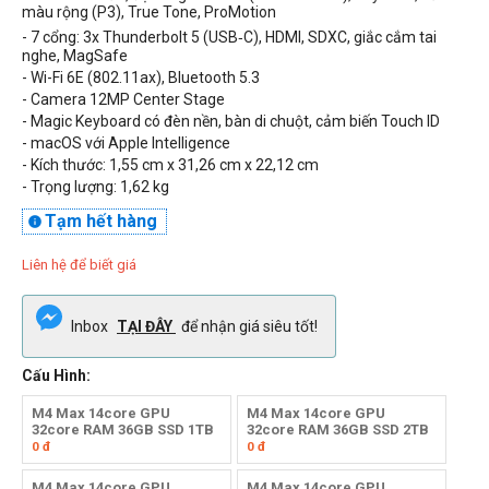
màu rộng (P3), True Tone,
ProMotion
- 7 cổng:
3x Thunderbolt 5 (USB‑C)
, HDMI, SDXC, giắc cắm tai
nghe, MagSafe
- Wi-Fi
6E (802.11ax), Bluetooth 5.3
- Camera 12MP Center Stage
-
Magic Keyboard có đèn nền, bàn di chuột, cảm biến Touch ID
- macOS với Apple Intelligence
- Kích thước: 1,55 cm x 31,26 cm x 22,12 cm
- Trọng lượng: 1,62 kg
Tạm hết hàng

Liên hệ để biết giá
Inbox
TẠI ĐÂY
để nhận giá siêu tốt!
Cấu Hình:
M4 Max 14core GPU
M4 Max 14core GPU
32core RAM 36GB SSD 1TB
32core RAM 36GB SSD 2TB
0
đ
0
đ
M4 Max 14core GPU
M4 Max 14core GPU