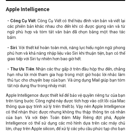
Apple Intelligence
- Công Cụ Viết
. Công Cụ Viết có thể hiệu đính văn bản và viết lại
các phiên bản khác nhau cho đến khi có được giọng văn và từ
ngữ phù hợp và tóm tắt văn bản đã chọn bằng một thao tác
bấm.
- Siri
. Với thiết kế hoàn toàn mới, năng lực hiểu ngôn ngữ phong
phú hơn và khả năng nhập liệu vào Siri khi thuận tiện, bạn có thể
giao tiếp với Siri tự nhiên hơn bao giờ hết.
- Thư Ưu Tiên
. Nhận các thư gấp ở trên đầu hộp thư đến, chẳng
hạn như lời mời tham gia họp trong một giờ hoặc lời nhắc làm
thủ tục cho chuyến bay của bạn. Và ứng dụng Mail giúp bạn tóm
tắt nội dung thư trong nháy mắt.
Apple Intelligence được thiết kế để bảo vệ quyền riêng tư của bạn
trên từng bước. Công nghệ này được tích hợp vào cốt lõi của Mac
thông qua quy trình xử lý trên thiết bị. Vậy nên Apple Intelligence
có thể nhận thức được nhưng không thu thập thông tin cá nhân
của bạn. Và với Điện Toán Đám Mây Riêng đột phá, Apple
Intelligence có thể sử dụng các mô hình dựa trên các máy chủ
lớn, chạy trên Apple silicon, để xử lý các yêu cầu phức tạp cho bạn