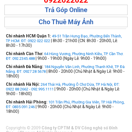
0922022022
Trả Góp Online
Cho Thuê Máy Ảnh
Chi nhánh HCM Quận 1:
49-51 Trần Hưng Đạo, Phường Bến Thành,
| 8h30 - 21h00 (CN: 8h30 - 20h00, Lễ:
TP. HCM. ĐT: 0922 022 022
8h30 - 17h30)
Chi nhánh Cần Thơ:
64 Hùng Vương, Phường Ninh Kiều, TP. Cần Thơ.
| 9h00 - 19h00 (Ngày Lễ: 9h00 - 19h00)
ĐT: 092.2345.488
Chi nhánh Đà Nẵng:
184 Nguyễn Văn Linh, Phường Thanh Khê, TP. Đà
| 8h00 - 20h00 (Chủ Nhật & Ngày Lễ: 9h00 -
Nẵng. ĐT: 0927 28 5678
18h00)
Chi nhánh Hà Nội:
264 Thái Hà, Phường Ô Chợ Dừa, TP. Hà Nội, ĐT:
| 9h00 - 20h00 (Chủ Nhật & Ngày Lễ:
0922 88 2662 - 092.995.1111
9h00 - 18h00)
Chi nhánh Hải Phòng:
101 Trần Phú, Phường Gia Viên, TP. Hải Phòng,
| 9h00 - 20h00 (Chủ Nhật & Ngày Lễ: 9h00 -
ĐT: 0835 091 246
18h00)
Copyrights
©
2009
Công ty CPTM & DV Công nghệ số Đỉnh