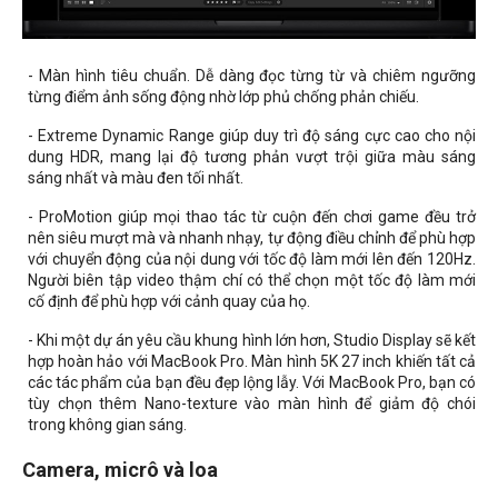
- Màn hình tiêu chuẩn. Dễ dàng đọc từng từ và chiêm ngưỡng
từng điểm ảnh sống động nhờ lớp phủ chống phản chiếu.
- Extreme Dynamic Range giúp duy trì độ sáng cực cao cho nội
dung HDR, mang lại độ tương phản vượt trội giữa màu sáng
sáng nhất và màu đen tối nhất.
- ProMotion giúp mọi thao tác từ cuộn đến chơi game đều trở
nên siêu mượt mà và nhanh nhạy, tự động điều chỉnh để phù hợp
với chuyển động của nội dung với tốc độ làm mới lên đến 120Hz.
Người biên tập video thậm chí có thể chọn một tốc độ làm mới
cố định để phù hợp với cảnh quay của họ.
- Khi một dự án yêu cầu khung hình lớn hơn, Studio Display sẽ kết
hợp hoàn hảo với MacBook Pro. Màn hình 5K 27 inch khiến tất cả
các tác phẩm của bạn đều đẹp lộng lẫy. Với MacBook Pro, bạn có
tùy chọn thêm Nano-texture vào màn hình để giảm độ chói
trong không gian sáng.
Camera, micrô và loa