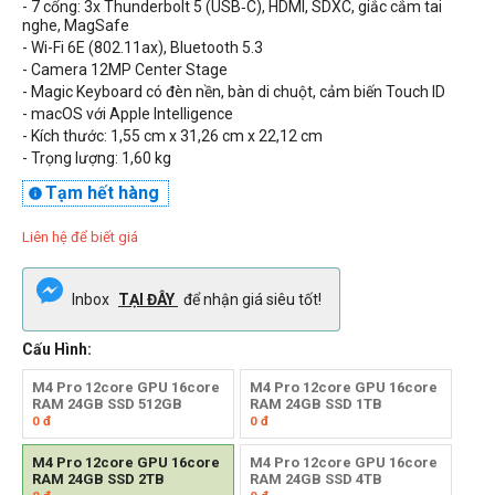
- 7 cổng:
3x Thunderbolt 5 (USB‑C)
, HDMI, SDXC, giắc cắm tai
nghe, MagSafe
- Wi-Fi
6E (802.11ax), Bluetooth 5.3
- Camera 12MP Center Stage
-
Magic Keyboard có đèn nền, bàn di chuột, cảm biến Touch ID
- macOS với Apple Intelligence
- Kích thước: 1,55 cm x 31,26 cm x 22,12 cm
- Trọng lượng: 1,60 kg
Tạm hết hàng

Liên hệ để biết giá
Inbox
TẠI ĐÂY
để nhận giá siêu tốt!
Cấu Hình:
M4 Pro 12core GPU 16core
M4 Pro 12core GPU 16core
RAM 24GB SSD 512GB
RAM 24GB SSD 1TB
0
đ
0
đ
M4 Pro 12core GPU 16core
M4 Pro 12core GPU 16core
RAM 24GB SSD 2TB
RAM 24GB SSD 4TB