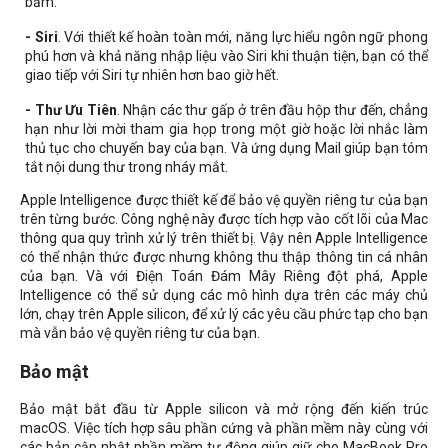
bấm.
- Siri
. Với thiết kế hoàn toàn mới, năng lực hiểu ngôn ngữ phong
phú hơn và khả năng nhập liệu vào Siri khi thuận tiện, bạn có thể
giao tiếp với Siri tự nhiên hơn bao giờ hết.
- Thư Ưu Tiên
. Nhận các thư gấp ở trên đầu hộp thư đến, chẳng
hạn như lời mời tham gia họp trong một giờ hoặc lời nhắc làm
thủ tục cho chuyến bay của bạn. Và ứng dụng Mail giúp bạn tóm
tắt nội dung thư trong nháy mắt.
Apple Intelligence được thiết kế để bảo vệ quyền riêng tư của bạn
trên từng bước. Công nghệ này được tích hợp vào cốt lõi của Mac
thông qua quy trình xử lý trên thiết bị. Vậy nên Apple Intelligence
có thể nhận thức được nhưng không thu thập thông tin cá nhân
của bạn. Và với Điện Toán Đám Mây Riêng đột phá, Apple
Intelligence có thể sử dụng các mô hình dựa trên các máy chủ
lớn, chạy trên Apple silicon, để xử lý các yêu cầu phức tạp cho bạn
mà vẫn bảo vệ quyền riêng tư của bạn.
Bảo mật
Bảo mật bắt đầu từ Apple silicon và mở rộng đến kiến trúc
macOS. Việc tích hợp sâu phần cứng và phần mềm này cùng với
các bản cập nhật phần mềm tự động giúp giữ cho MacBook Pro