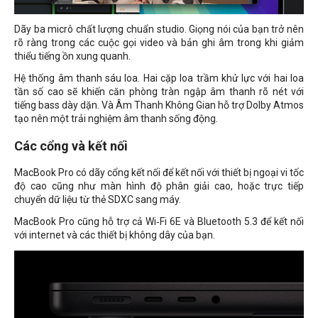
Dãy ba micrô chất lượng chuẩn studio. Giọng nói của bạn trở nên
rõ ràng trong các cuộc gọi video và bản ghi âm trong khi giảm
thiểu tiếng ồn xung quanh.
Hệ thống âm thanh sáu loa. Hai cặp loa trầm khử lực với hai loa
tần số cao sẽ khiến căn phòng tràn ngập âm thanh rõ nét với
tiếng bass dày dặn. Và Âm Thanh Không Gian hỗ trợ Dolby Atmos
tạo nên một trải nghiệm âm thanh sống động.
Các cổng và kết nối
MacBook Pro có dãy cổng kết nối để kết nối với thiết bị ngoại vi tốc
độ cao cũng như màn hình độ phân giải cao, hoặc trực tiếp
chuyển dữ liệu từ thẻ SDXC sang máy.
MacBook Pro cũng hỗ trợ cả Wi‑Fi 6E và Bluetooth 5.3 để kết nối
với internet và các thiết bị không dây của bạn.