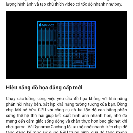
lượng hình ảnh và tạo chú thích video có tốc độ nhanh như bay.
Hiệu năng đồ họa đẳng cấp mới
Chạy các luồng công việc yêu cầu đồ họa khủng với khả năng
phản hồi nhạy bén, bắt kịp khả năng tưởng tượng của bạn. Dòng
chip M4 sở hữu GPU với công cụ dò tia tốc độ cao bằng phần
cứng thế hệ thứ hai giúp kết xuất hình ảnh nhanh hơn, nhờ đó
mang đến cảm giác sống động và chân thực hơn bao giờ hết khi
chơi game. Và Dynamic Caching tối ưu bộ nhớ nhanh trên chip để
tăng đáng kể mức sử dụng GPU trung bình, qua đó tăng mạnh