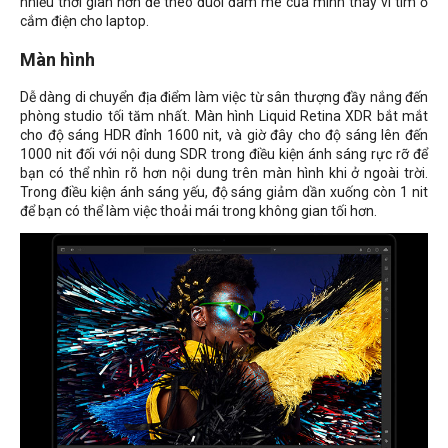
nhiều thời gian hơn để theo đuổi đam mê của mình thay vì tìm ổ
cắm điện cho laptop.
Màn hình
Dễ dàng di chuyển địa điểm làm việc từ sân thượng đầy nắng đến
phòng studio tối tăm nhất. Màn hình Liquid Retina XDR bắt mắt
cho độ sáng HDR đỉnh 1600 nit, và giờ đây cho độ sáng lên đến
1000 nit đối với nội dung SDR trong điều kiện ánh sáng rực rỡ để
bạn có thể nhìn rõ hơn nội dung trên màn hình khi ở ngoài trời.
Trong điều kiện ánh sáng yếu, độ sáng giảm dần xuống còn 1 nit
để bạn có thể làm việc thoải mái trong không gian tối hơn.