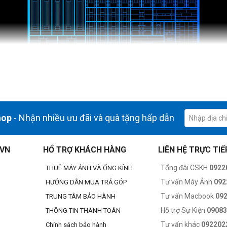
hop
- Nhận nhiều ưu đãi và quà tặng hấp dẫn
ăng phản hồi nhạy bén, bắt kịp khả năng tưởng tượng của bạn. Dòng ch
ờ đó mang đến cảm giác sống động và chân thực hơn bao giờ hết khi ch
.VN
HỔ TRỢ KHÁCH HÀNG
LIÊN HỆ TRỰC TIẾ
 mạnh hiệu năng để đáp ứng các game và ứng dụng chuyên nghiệp phức 
Tổng đài CSKH
0922
THUÊ MÁY ẢNH VÀ ỐNG KÍNH
Tư vấn Máy Ảnh
092
HƯỚNG DẪN MUA TRẢ GÓP
Tư vấn Macbook
09
TRUNG TÂM BẢO HÀNH
Hỗ trợ Sự Kiện
0908
THÔNG TIN THANH TOÁN
Tư vấn khác
092202
Chính sách bảo hành