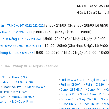
Mua sỉ - Dự Án
0972 6
Góp ý, Báo giá
Lamvt
| 8h30 - 21h00 (CN: 8h30 - 20h00, Lễ: 8h30
ành, TP. HCM. ĐT: 0922 022 022
| 9h00 - 19h00 (Ngày Lễ: 9h00 - 19h00)
n Thơ. ĐT: 092.2345.488
| 8h00 - 20h00 (Chủ Nhật & Ngày Lễ: 9h00 -
TP. Đà Nẵng. ĐT: 0927 28 5678
| 9h00 - 20h00 (Chủ Nhật & Ngày Lễ: 9h00 
 ĐT: 0922 88 2662 - 092.995.1111
| 9h00 - 20h00 (Chủ Nhật & Ngày Lễ: 9h00 - 18h00
 Phòng, ĐT: 0835 091 246
nh Cao - zShop.vn
All Rights Reserved
o SD
Thẻ nhớ SD
Fujifilm GFX 50S II
Fujifilm GFX 1
 Kodak
T14 Gen 6 2025
Fujifilm X100VI
Fujifilm X-S20
MacBook Pro
MacBook Air
 Mac, lên đến 24 giờ và hỗ trợ sạc nhanh, giúp máy sạc tới 50% pin chỉ
Canon 285 HS A
Canon V1
C
k Pro 14in M4 2024
ó thể dành nhiều thời gian hơn để theo đuổi đam mê của mình thay vì tì
Sony FX30
Sony E 15mm f1.4
2024
Mac Studio 2025
Sony A7C
Sony ZV-E10
Sony 
 Lens
Máy Quay Phim
Ricoh GR IV
Ricoh GR IIIx
Mac