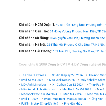
Chi nhánh HCM Quận 1:
49-51 Trần Hưng Đạo, Phường Bến Th
Chi nhánh Cần Thơ:
64 Hùng Vương, Phường Ninh Kiều, TP. Cầ
Chi nhánh Đà Nẵng:
184 Nguyễn Văn Linh, Phường Thanh Khê, 
Chi nhánh Hà Nội:
264 Thái Hà, Phường Ô Chợ Dừa, TP. Hà Nội,
Chi nhánh Hải Phòng:
101 Trần Phú, Phường Gia Viên, TP. Hải
Copyrights
©
2009
Công ty CPTM & DV Công nghệ số Đỉ
Thẻ nhớ CFexpress
Studio Display 27" 2026
Thẻ nhớ Micr
Pin thừa sức làm việc cả ngày lẫn đêm
iPad Air M4 2026
MacBook Neo 2026
Máy ảnh film & film
Máy Ảnh Mirrorless
X1 Carbon Gen 12 2024
ThinkPad P
MacBook Pro nay có thời lượng pin dài nhất trong dòng máy
Máy ảnh du lịch siêu zoom
MacBook Air M4 2025
MacBoo
năng ổn định dù cắm sạc hay không cắm sạc. Vậy nên bạn c
MacBook Pro 16in M4 2024
iMac M4 2024
Mac mini M4 
iPad 11 2025
iMac - Mac mini - Mac Studio Cũ
Ống Kính -
Màn hình
Fujifilm Instax (Chụp lấy liền)
Phụ kiện khác