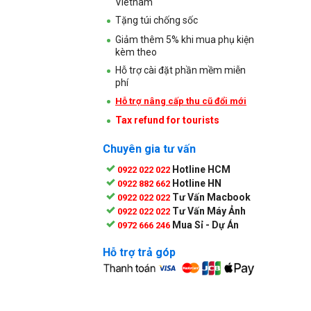
Vietnam
Tặng túi chống sốc
Giảm thêm 5% khi mua phụ kiện
kèm theo
Hỗ trợ cài đặt phần mềm miễn
phí
Hỗ trợ nâng cấp thu cũ đổi mới
Tax refund for tourists
Chuyên gia tư vấn
Hotline HCM
0922 022 022
Hotline HN
0922 882 662
Tư Vấn Macbook
0922 022 022
Tư Vấn Máy Ảnh
0922 022 022
Mua Sỉ - Dự Án
0972 666 246
Hỗ trợ trả góp