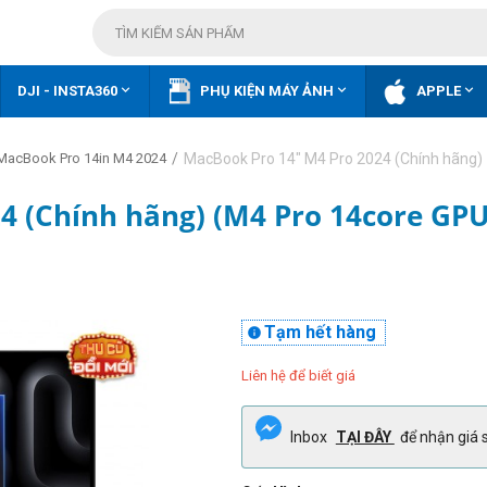



DJI - INSTA360
PHỤ KIỆN MÁY ẢNH
APPLE
/
MacBook Pro 14" M4 Pro 2024 (Chính hãng)
MacBook Pro 14in M4 2024
4 (Chính hãng) (M4 Pro 14core GP
Tạm hết hàng

Liên hệ để biết giá
Inbox
TẠI ĐÂY
để nhận giá s