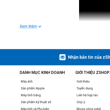
Xem thêm
Hiệu năng đồ họa đẳng cấp mới
Nhận bản tin của zS
Chạy các luồng công việc yêu cầu đồ họa khủng với khả n
cứng thế hệ thứ hai giúp kết xuất hình ảnh nhanh hơn, nh
DANH MỤC KINH DOANH
GIỚI THIỆU ZSHOP
để tăng đáng kể mức sử dụng GPU trung bình, qua đó tăng
Máy ảnh
Giới thiệu
Sản phẩm Apple
Tuyển dụng
Máy tính bảng
Liên hệ hợp tác
Sản phẩm kỹ thuật số
Góp ý
Máy tính và Phụ kiện
Blogs công nghệ