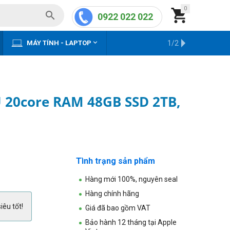
0


0922 022 022


MÁY TÍNH - LAPTOP
KHO HÀNG CŨ
1/2
U 20core RAM 48GB SSD 2TB,
Tình trạng sản phẩm
Hàng mới 100%, nguyên seal
Hàng chính hãng
iêu tốt!
Giá đã bao gồm VAT
Bảo hành 12 tháng tại Apple