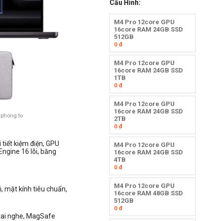
Cấu Hình:
M4 Pro 12core GPU
16core RAM 24GB SSD
512GB
0
đ
M4 Pro 12core GPU
16core RAM 24GB SSD
1TB
0
đ
M4 Pro 12core GPU
16core RAM 24GB SSD
 phóng to
2TB
0
đ
i tiết kiệm điện, GPU
M4 Pro 12core GPU
Engine 16 lõi, băng
16core RAM 24GB SSD
4TB
0
đ
M4 Pro 12core GPU
, mặt kính tiêu chuẩn,
16core RAM 48GB SSD
512GB
0
đ
 tai nghe, MagSafe