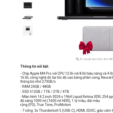

Di chuột vào hình ảnh để
Thông tin nổi bật:
- Chip Apple M4 Pro với CPU 12 lõi với 8 lõi hiệu năng và 4 lõ
16 lõi, công nghệ dò tia tốc độ cao bằng phần cứng, Neural 
thông bộ nhớ 273GB/s
- RAM 24GB / 48GB
- SSD 512GB / 1TB / 2TB / 4TB
- Màn hình
14.2 inch 3024 x 1964 Liquid Retina XDR, 254 ppi
độ sáng 1000 nit (1600 nit HDR),
1 tỷ màu, dải màu
rộng (P3), True Tone,
ProMotion
- 7 cổng:
3x Thunderbolt 5 (USB‑C)
, HDMI, SDXC, giắc cắm