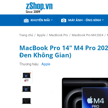


KHUYẾN MÃI
MÁY ẢNH - ỐNG KÍNH
/
/
/
/
Trang chủ
Apple
MacBook Pro
MacBook Pro M4 2024
MacBook Pro 14" M4 Pro 202
Đen Không Gian)
Thương hiệu
Apple