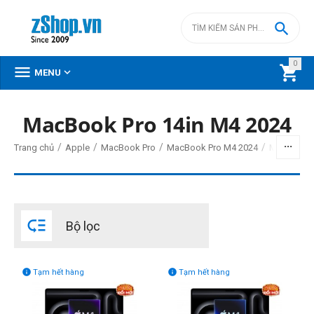

0



MENU
MacBook Pro 14in M4 2024
BỘ LỌC
/
/
/
/
Trang chủ
Apple
MacBook Pro
MacBook Pro M4 2024
MacBook P
Giá
đ
–
đ

Bộ lọc
0
đ
0
đ
Đời Mac (1)


Tạm hết hàng
Tạm hết hàng
2024