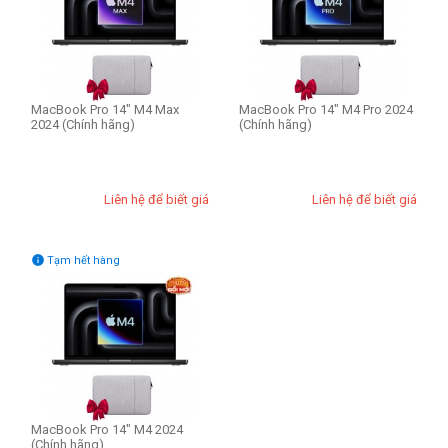
CPU Mac
Apple M4 CPU 10-core
Apple M4 Pro CPU 12-core
Apple M4 Max CPU 14-core
MacBook Pro 14" M4 Max
MacBook Pro 14" M4 Pro 2024
2024 (Chính hãng)
(Chính hãng)
RAM Mac
16GB
Liên hệ để biết giá
Liên hệ để biết giá
24GB
36GB

Tạm hết hàng
Ổ cứng SSD
512GB
1TB
THIẾT LẬP LẠI
MacBook Pro 14" M4 2024
(Chính hãng)