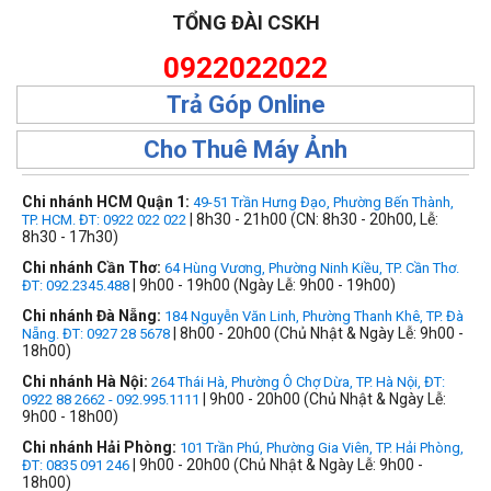
TỔNG ĐÀI CSKH
0922022022
Trả Góp Online
Cho Thuê Máy Ảnh
Chi nhánh HCM Quận 1:
49-51 Trần Hưng Đạo, Phường Bến Thành,
| 8h30 - 21h00 (CN: 8h30 - 20h00, Lễ:
TP. HCM. ĐT: 0922 022 022
8h30 - 17h30)
Chi nhánh Cần Thơ:
64 Hùng Vương, Phường Ninh Kiều, TP. Cần Thơ.
| 9h00 - 19h00 (Ngày Lễ: 9h00 - 19h00)
ĐT: 092.2345.488
Chi nhánh Đà Nẵng:
184 Nguyễn Văn Linh, Phường Thanh Khê, TP. Đà
| 8h00 - 20h00 (Chủ Nhật & Ngày Lễ: 9h00 -
Nẵng. ĐT: 0927 28 5678
18h00)
Chi nhánh Hà Nội:
264 Thái Hà, Phường Ô Chợ Dừa, TP. Hà Nội, ĐT:
| 9h00 - 20h00 (Chủ Nhật & Ngày Lễ:
0922 88 2662 - 092.995.1111
9h00 - 18h00)
Chi nhánh Hải Phòng:
101 Trần Phú, Phường Gia Viên, TP. Hải Phòng,
| 9h00 - 20h00 (Chủ Nhật & Ngày Lễ: 9h00 -
ĐT: 0835 091 246
18h00)