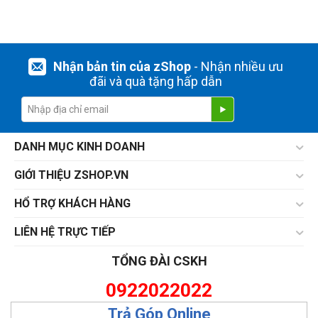
Nhận bản tin của zShop
- Nhận nhiều ưu
đãi và quà tặng hấp dẫn
DANH MỤC KINH DOANH
GIỚI THIỆU ZSHOP.VN
HỔ TRỢ KHÁCH HÀNG
LIÊN HỆ TRỰC TIẾP
TỔNG ĐÀI CSKH
0922022022
Trả Góp Online