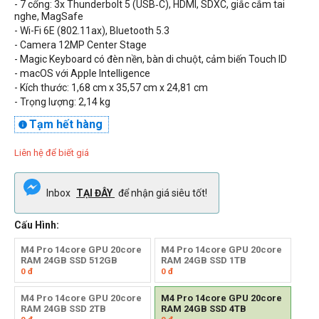
- 7 cổng:
3x Thunderbolt 5 (USB‑C)
, HDMI, SDXC, giắc cắm tai
nghe, MagSafe
- Wi-Fi
6E (802.11ax), Bluetooth 5.3
- Camera 12MP Center Stage
-
Magic Keyboard có đèn nền, bàn di chuột, cảm biến Touch ID
- macOS với Apple Intelligence
- Kích thước: 1,68 cm x 35,57 cm x 24,81 cm
- Trọng lượng: 2,14 kg
Tạm hết hàng

Liên hệ để biết giá
Inbox
TẠI ĐÂY
để nhận giá siêu tốt!
Cấu Hình:
M4 Pro 14core GPU 20core
M4 Pro 14core GPU 20core
RAM 24GB SSD 512GB
RAM 24GB SSD 1TB
0
đ
0
đ
M4 Pro 14core GPU 20core
M4 Pro 14core GPU 20core
RAM 24GB SSD 2TB
RAM 24GB SSD 4TB