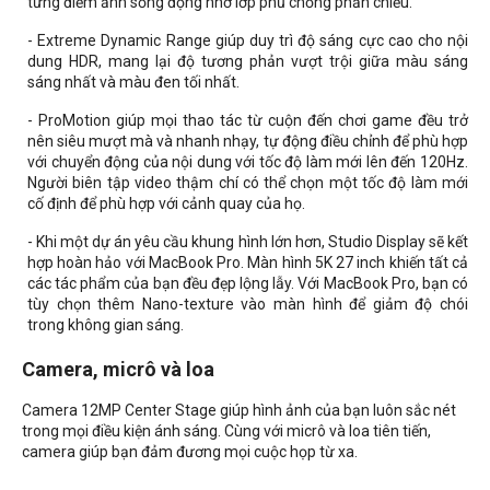
từng điểm ảnh sống động nhờ lớp phủ chống phản chiếu.
- Extreme Dynamic Range giúp duy trì độ sáng cực cao cho nội
dung HDR, mang lại độ tương phản vượt trội giữa màu sáng
sáng nhất và màu đen tối nhất.
- ProMotion giúp mọi thao tác từ cuộn đến chơi game đều trở
nên siêu mượt mà và nhanh nhạy, tự động điều chỉnh để phù hợp
với chuyển động của nội dung với tốc độ làm mới lên đến 120Hz.
Người biên tập video thậm chí có thể chọn một tốc độ làm mới
cố định để phù hợp với cảnh quay của họ.
- Khi một dự án yêu cầu khung hình lớn hơn, Studio Display sẽ kết
hợp hoàn hảo với MacBook Pro. Màn hình 5K 27 inch khiến tất cả
các tác phẩm của bạn đều đẹp lộng lẫy. Với MacBook Pro, bạn có
tùy chọn thêm Nano-texture vào màn hình để giảm độ chói
trong không gian sáng.
Camera, micrô và loa
Camera 12MP Center Stage giúp hình ảnh của bạn luôn sắc nét
trong mọi điều kiện ánh sáng. Cùng với micrô và loa tiên tiến,
camera giúp bạn đảm đương mọi cuộc họp từ xa.