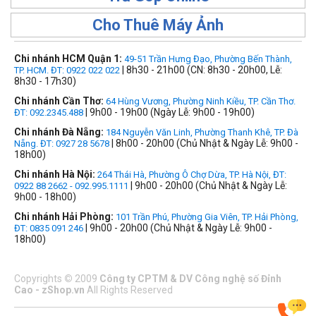
Cho Thuê Máy Ảnh
Chi nhánh HCM Quận 1:
49-51 Trần Hưng Đạo, Phường Bến Thành,
| 8h30 - 21h00 (CN: 8h30 - 20h00, Lễ:
TP. HCM. ĐT: 0922 022 022
8h30 - 17h30)
Chi nhánh Cần Thơ:
64 Hùng Vương, Phường Ninh Kiều, TP. Cần Thơ.
| 9h00 - 19h00 (Ngày Lễ: 9h00 - 19h00)
ĐT: 092.2345.488
Chi nhánh Đà Nẵng:
184 Nguyễn Văn Linh, Phường Thanh Khê, TP. Đà
| 8h00 - 20h00 (Chủ Nhật & Ngày Lễ: 9h00 -
Nẵng. ĐT: 0927 28 5678
18h00)
Chi nhánh Hà Nội:
264 Thái Hà, Phường Ô Chợ Dừa, TP. Hà Nội, ĐT:
| 9h00 - 20h00 (Chủ Nhật & Ngày Lễ:
0922 88 2662 - 092.995.1111
9h00 - 18h00)
Chi nhánh Hải Phòng:
101 Trần Phú, Phường Gia Viên, TP. Hải Phòng,
| 9h00 - 20h00 (Chủ Nhật & Ngày Lễ: 9h00 -
ĐT: 0835 091 246
18h00)
Copyrights
©
2009
Công ty CPTM & DV Công nghệ số Đỉnh
Cao - zShop.vn
All Rights Reserved