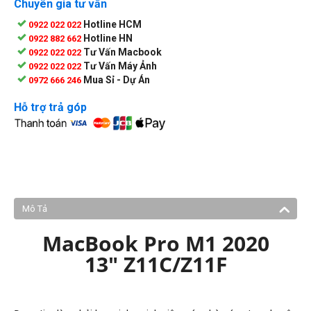
Chuyên gia tư vấn
Hotline HCM
0922 022 022
Hotline HN
0922 882 662
Tư Vấn Macbook
0922 022 022
Tư Vấn Máy Ảnh
0922 022 022
Mua Sỉ - Dự Án
0972 666 246
Hỗ trợ trả góp
Mô Tả
MacBook Pro M1 2020
13" Z11C/Z11F