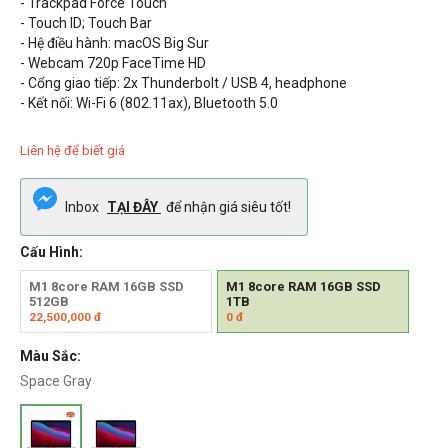
- Trackpad Force Touch
- Touch ID; Touch Bar
- Hệ điều hành: macOS Big Sur
- Webcam
720p FaceTime HD
- Cổng giao tiếp: 2x Thunderbolt / USB 4, headphone
- Kết nối:
Wi-Fi 6 (802.11ax), Bluetooth 5.0
Liên hệ để biết giá
Inbox
TẠI ĐÂY
để nhận giá siêu tốt!
Cấu Hình:
M1 8core RAM 16GB SSD
M1 8core RAM 16GB SSD
512GB
1TB
22,500,000
đ
0
đ
Màu Sắc:
Space Gray