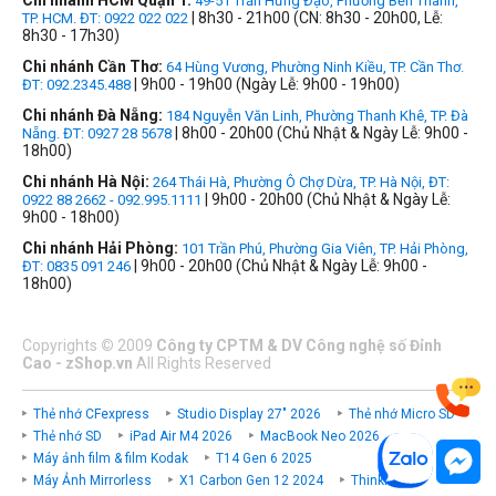
Chi nhánh HCM Quận 1:
49-51 Trần Hưng Đạo, Phường Bến Thành,
| 8h30 - 21h00 (CN: 8h30 - 20h00, Lễ:
TP. HCM. ĐT: 0922 022 022
8h30 - 17h30)
Chi nhánh Cần Thơ:
64 Hùng Vương, Phường Ninh Kiều, TP. Cần Thơ.
| 9h00 - 19h00 (Ngày Lễ: 9h00 - 19h00)
ĐT: 092.2345.488
Chi nhánh Đà Nẵng:
184 Nguyễn Văn Linh, Phường Thanh Khê, TP. Đà
| 8h00 - 20h00 (Chủ Nhật & Ngày Lễ: 9h00 -
Nẵng. ĐT: 0927 28 5678
18h00)
Chi nhánh Hà Nội:
264 Thái Hà, Phường Ô Chợ Dừa, TP. Hà Nội, ĐT:
| 9h00 - 20h00 (Chủ Nhật & Ngày Lễ:
0922 88 2662 - 092.995.1111
9h00 - 18h00)
Chi nhánh Hải Phòng:
101 Trần Phú, Phường Gia Viên, TP. Hải Phòng,
| 9h00 - 20h00 (Chủ Nhật & Ngày Lễ: 9h00 -
ĐT: 0835 091 246
18h00)
Copyrights
©
2009
Công ty CPTM & DV Công nghệ số Đỉnh
Cao - zShop.vn
All Rights Reserved
Thẻ nhớ CFexpress
Studio Display 27" 2026
Thẻ nhớ Micro SD
Thẻ nhớ SD
iPad Air M4 2026
MacBook Neo 2026
Máy ảnh film & film Kodak
T14 Gen 6 2025
Máy Ảnh Mirrorless
X1 Carbon Gen 12 2024
ThinkPad P