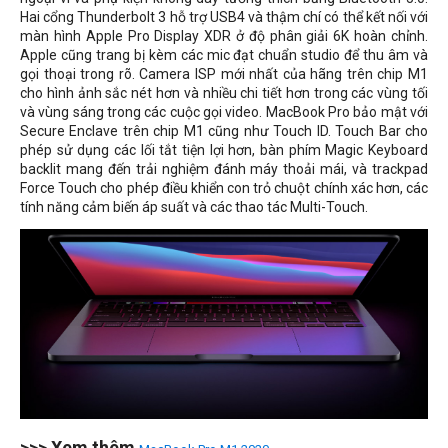
Hai cổng Thunderbolt 3 hỗ trợ USB4 và thậm chí có thể kết nối với
màn hình Apple Pro Display XDR ở độ phân giải 6K hoàn chỉnh.
Apple cũng trang bị kèm các mic đạt chuẩn studio để thu âm và
gọi thoại trong rõ. Camera ISP mới nhất của hãng trên chip M1
cho hình ảnh sắc nét hơn và nhiều chi tiết hơn trong các vùng tối
và vùng sáng trong các cuộc gọi video. MacBook Pro bảo mật với
Secure Enclave trên chip M1 cũng như Touch ID. Touch Bar cho
phép sử dụng các lối tắt tiện lợi hơn, bàn phím Magic Keyboard
backlit mang đến trải nghiệm đánh máy thoải mái, và trackpad
Force Touch cho phép điều khiển con trỏ chuột chính xác hơn, các
tính năng cảm biến áp suất và các thao tác Multi-Touch.
>>> Xem thêm