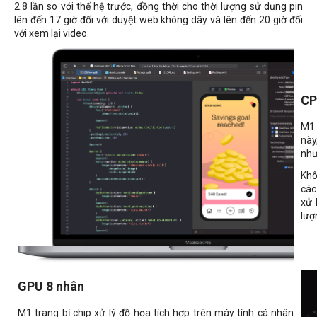
2.8 lần so với thế hệ trước, đồng thời cho thời lượng sử dụng pin
lên đến 17 giờ đối với duyệt web không dây và lên đến 20 giờ đối
với xem lại video.
CP
M1 
này
như
Khô
các
xử 
lượ
GPU 8 nhân
M1 trang bị chip xử lý đồ họa tích hợp trên máy tính cá nhân