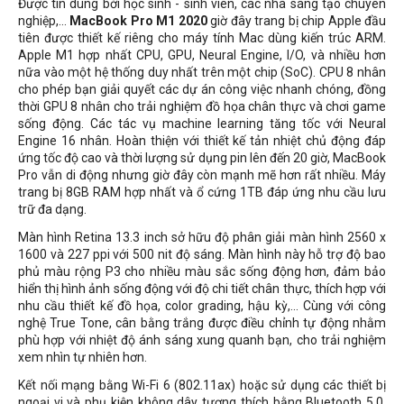
Được tin dùng bởi học sinh - sinh viên, các nhà sáng tạo chuyên
nghiệp,...
MacBook Pro M1 2020
giờ đây trang bị chip Apple đầu
tiên được thiết kế riêng cho máy tính Mac dùng kiến trúc ARM.
Apple M1 hợp nhất CPU, GPU, Neural Engine, I/O, và nhiều hơn
nữa vào một hệ thống duy nhất trên một chip (SoC). CPU 8 nhân
cho phép bạn giải quyết các dự án công việc nhanh chóng, đồng
thời GPU 8 nhân cho trải nghiệm đồ họa chân thực và chơi game
sống động. Các tác vụ machine learning tăng tốc với Neural
Engine 16 nhân. Hoàn thiện với thiết kế tản nhiệt chủ động đáp
ứng tốc độ cao và thời lượng sử dụng pin lên đến 20 giờ, MacBook
Pro vẫn di động nhưng giờ đây còn mạnh mẽ hơn rất nhiều. Máy
trang bị 8GB RAM hợp nhất và ổ cứng 1TB đáp ứng nhu cầu lưu
trữ đa dạng.
Màn hình Retina 13.3 inch sở hữu độ phân giải màn hình 2560 x
1600 và 227 ppi với 500 nit độ sáng. Màn hình này hỗ trợ độ bao
phủ màu rộng
P3 cho nhiều màu sắc sống động hơn, đảm bảo
hiển thị hình ảnh sống động với độ chi tiết chân thực, thích hợp với
nhu cầu thiết kế đồ họa, color grading, hậu kỳ,..
. Cùng với công
nghệ True Tone, cân bằng trắng được điều chỉnh tự động nhằm
phù hợp với nhiệt độ ánh sáng xung quanh bạn, cho trải nghiệm
xem nhìn tự nhiên hơn.
Kết nối mạng bằng Wi-Fi 6 (802.11ax) hoặc sử dụng các thiết bị
ngoại vi và phụ kiện không dây tương thích bằng Bluetooth 5.0.