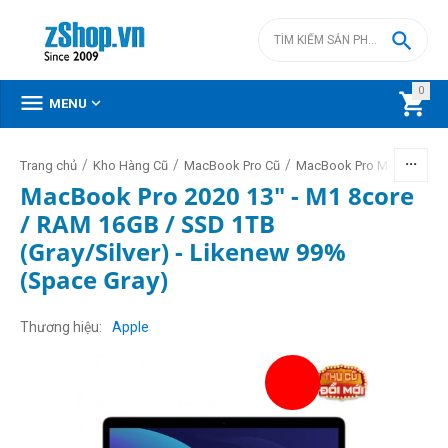

0



MENU
/
/
/
/
Trang chủ
Kho Hàng Cũ
MacBook Pro Cũ
MacBook Pro M1 cũ
Mac
MacBook Pro 2020 13" - M1 8core
/ RAM 16GB / SSD 1TB
(Gray/Silver) - Likenew 99%
(Space Gray)
Thương hiệu
Apple