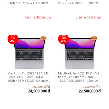
24GB / SSD 512GB - Likenew
24GB / SSD 256GB - Likenew
99%
99%
Liên hệ để biết giá
Liên hệ để biết giá
GIẢM
GIẢM
THÊM
THÊM
4%
4%
MacBook Pro 2022 13.3" - M2
MacBook Pro 2022 13.3" - M2
8core, GPU 10core / RAM
8core, GPU 10core / RAM
16GB / SSD 512GB - Likenew
16GB / SSD 256GB - Likenew
99%
99%
25,900,000
đ
23,500,000
đ
24,900,000
đ
22,500,000
đ