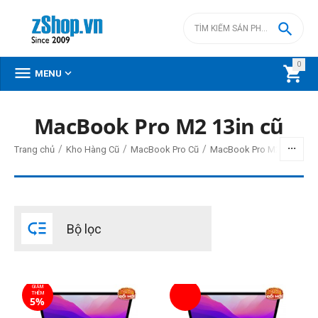

0



MENU
MacBook Pro M2 13in cũ
BỘ LỌC
/
/
/
/
Trang chủ
Kho Hàng Cũ
MacBook Pro Cũ
MacBook Pro M2 cũ
Mac
Giá
đ
–
đ

Bộ lọc
0
đ
25900000
đ
Đời Mac
GIẢM
2022
THÊM
5%