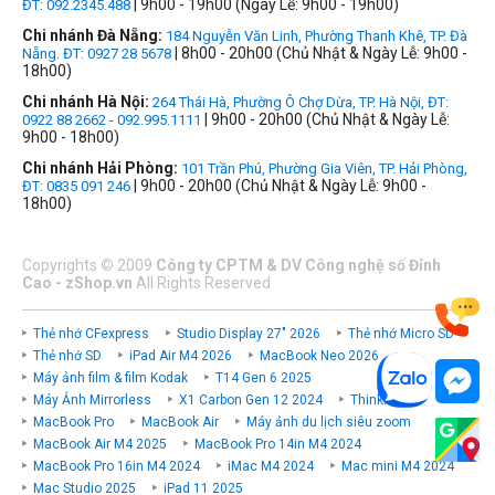
| 9h00 - 19h00 (Ngày Lễ: 9h00 - 19h00)
ĐT: 092.2345.488
Chi nhánh Đà Nẵng:
184 Nguyễn Văn Linh, Phường Thanh Khê, TP. Đà
| 8h00 - 20h00 (Chủ Nhật & Ngày Lễ: 9h00 -
Nẵng. ĐT: 0927 28 5678
18h00)
Chi nhánh Hà Nội:
264 Thái Hà, Phường Ô Chợ Dừa, TP. Hà Nội, ĐT:
| 9h00 - 20h00 (Chủ Nhật & Ngày Lễ:
0922 88 2662 - 092.995.1111
9h00 - 18h00)
Chi nhánh Hải Phòng:
101 Trần Phú, Phường Gia Viên, TP. Hải Phòng,
| 9h00 - 20h00 (Chủ Nhật & Ngày Lễ: 9h00 -
ĐT: 0835 091 246
18h00)
Copyrights
©
2009
Công ty CPTM & DV Công nghệ số Đỉnh
Cao - zShop.vn
All Rights Reserved
Thẻ nhớ CFexpress
Studio Display 27" 2026
Thẻ nhớ Micro SD
Thẻ nhớ SD
iPad Air M4 2026
MacBook Neo 2026
Máy ảnh film & film Kodak
T14 Gen 6 2025
Máy Ảnh Mirrorless
X1 Carbon Gen 12 2024
ThinkPad P
MacBook Pro
MacBook Air
Máy ảnh du lịch siêu zoom
MacBook Air M4 2025
MacBook Pro 14in M4 2024
MacBook Pro 16in M4 2024
iMac M4 2024
Mac mini M4 2024
Mac Studio 2025
iPad 11 2025