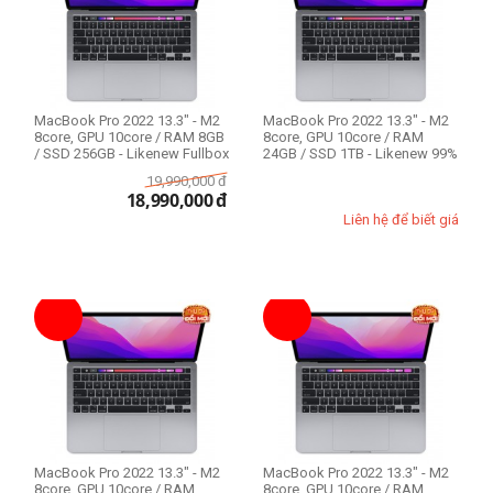
CPU Mac
Apple M2 8-core
MacBook Pro 2022 13.3" - M2
MacBook Pro 2022 13.3" - M2
RAM Mac
8core, GPU 10core / RAM 8GB
8core, GPU 10core / RAM
/ SSD 256GB - Likenew Fullbox
24GB / SSD 1TB - Likenew 99%
8GB
19,990,000
đ
16GB
18,990,000
đ
24GB
Liên hệ để biết giá
Ổ cứng SSD
256GB
512GB
1TB
THIẾT LẬP LẠI
MacBook Pro 2022 13.3" - M2
MacBook Pro 2022 13.3" - M2
8core, GPU 10core / RAM
8core, GPU 10core / RAM