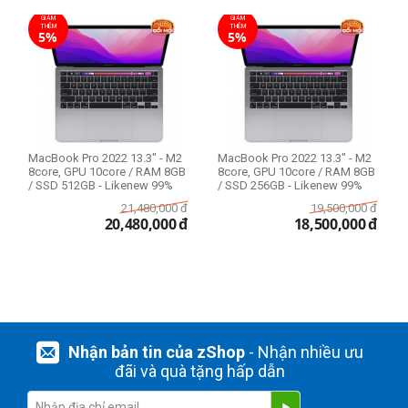
GIẢM
GIẢM
THÊM
THÊM
5%
5%
MacBook Pro 2022 13.3" - M2
MacBook Pro 2022 13.3" - M2
8core, GPU 10core / RAM 8GB
8core, GPU 10core / RAM 8GB
/ SSD 512GB - Likenew 99%
/ SSD 256GB - Likenew 99%
21,480,000
đ
19,500,000
đ
20,480,000
đ
18,500,000
đ
Nhận bản tin của zShop
- Nhận nhiều ưu
đãi và quà tặng hấp dẫn