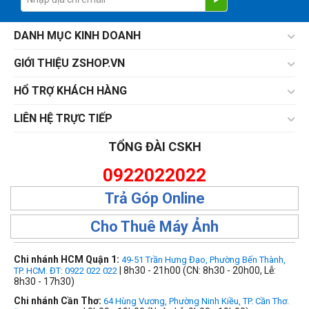
DANH MỤC KINH DOANH
GIỚI THIỆU ZSHOP.VN
HỔ TRỢ KHÁCH HÀNG
LIÊN HỆ TRỰC TIẾP
TỔNG ĐÀI CSKH
0922022022
Trả Góp Online
Cho Thuê Máy Ảnh
Chi nhánh HCM Quận 1:
49-51 Trần Hưng Đạo, Phường Bến Thành,
| 8h30 - 21h00 (CN: 8h30 - 20h00, Lễ:
TP. HCM. ĐT: 0922 022 022
8h30 - 17h30)
Chi nhánh Cần Thơ:
64 Hùng Vương, Phường Ninh Kiều, TP. Cần Thơ.