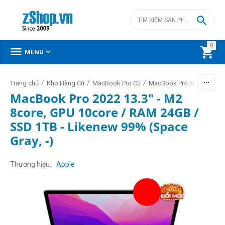

0



MENU
/
/
/
/
Trang chủ
Kho Hàng Cũ
MacBook Pro Cũ
MacBook Pro M2 cũ
Mac
MacBook Pro 2022 13.3" - M2
8core, GPU 10core / RAM 24GB /
SSD 1TB - Likenew 99% (Space
Gray, -)
Thương hiệu
Apple