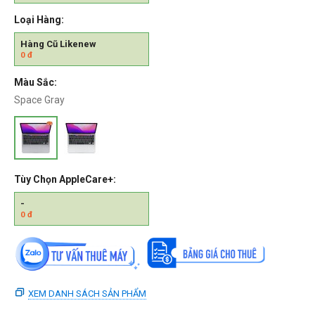
Loại Hàng:
Hàng Cũ Likenew
0
đ
Màu Sắc:
Space Gray
Tùy Chọn AppleCare+:
-
0
đ
XEM DANH SÁCH SẢN PHẨM