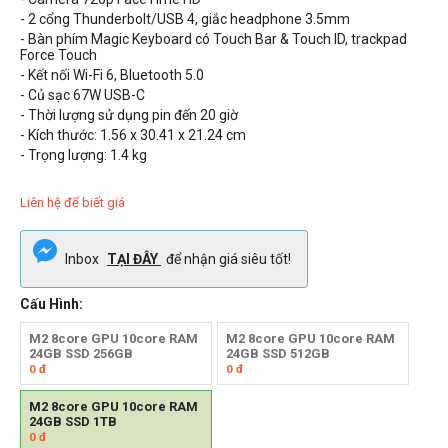
- 2 cổng Thunderbolt/USB 4, giắc headphone 3.5mm
- Bàn phím Magic Keyboard có
Touch Bar &
Touch ID, trackpad
Force Touch
- Kết nối Wi-Fi 6, Bluetooth 5.0
- Củ sạc 67W USB-C
- Thời lượng sử dụng pin đến
20
giờ
- Kích thước: 1.56 x 30.41 x 21.24 cm
- Trọng lượng:
1.4
kg
Liên hệ để biết giá
Inbox
TẠI ĐÂY
để nhận giá siêu tốt!
Cấu Hình:
M2 8core GPU 10core RAM
M2 8core GPU 10core RAM
24GB SSD 256GB
24GB SSD 512GB
0
đ
0
đ
M2 8core GPU 10core RAM
24GB SSD 1TB
0
đ