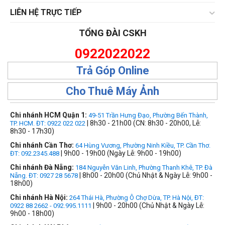
LIÊN HỆ TRỰC TIẾP
TỔNG ĐÀI CSKH
0922022022
Trả Góp Online
Cho Thuê Máy Ảnh
Chi nhánh HCM Quận 1:
49-51 Trần Hưng Đạo, Phường Bến Thành,
| 8h30 - 21h00 (CN: 8h30 - 20h00, Lễ:
TP. HCM. ĐT: 0922 022 022
8h30 - 17h30)
Chi nhánh Cần Thơ:
64 Hùng Vương, Phường Ninh Kiều, TP. Cần Thơ.
| 9h00 - 19h00 (Ngày Lễ: 9h00 - 19h00)
ĐT: 092.2345.488
Chi nhánh Đà Nẵng:
184 Nguyễn Văn Linh, Phường Thanh Khê, TP. Đà
| 8h00 - 20h00 (Chủ Nhật & Ngày Lễ: 9h00 -
Nẵng. ĐT: 0927 28 5678
18h00)
Chi nhánh Hà Nội:
264 Thái Hà, Phường Ô Chợ Dừa, TP. Hà Nội, ĐT:
| 9h00 - 20h00 (Chủ Nhật & Ngày Lễ:
0922 88 2662 - 092.995.1111
9h00 - 18h00)