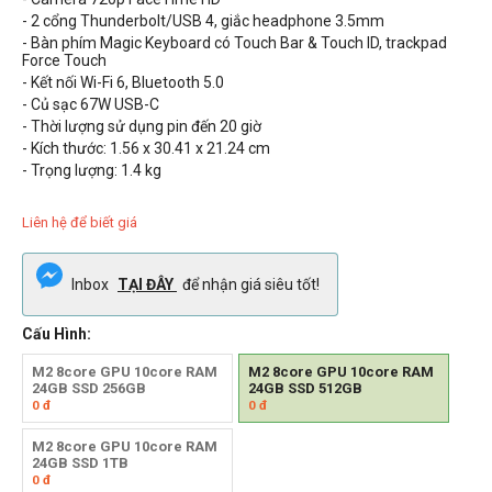
- 2 cổng Thunderbolt/USB 4, giắc headphone 3.5mm
- Bàn phím Magic Keyboard có
Touch Bar &
Touch ID, trackpad
Force Touch
- Kết nối Wi-Fi 6, Bluetooth 5.0
- Củ sạc 67W USB-C
- Thời lượng sử dụng pin đến
20
giờ
- Kích thước: 1.56 x 30.41 x 21.24 cm
- Trọng lượng:
1.4
kg
Liên hệ để biết giá
Inbox
TẠI ĐÂY
để nhận giá siêu tốt!
Cấu Hình:
M2 8core GPU 10core RAM
M2 8core GPU 10core RAM
24GB SSD 256GB
24GB SSD 512GB
0
đ
0
đ
M2 8core GPU 10core RAM
24GB SSD 1TB
0
đ