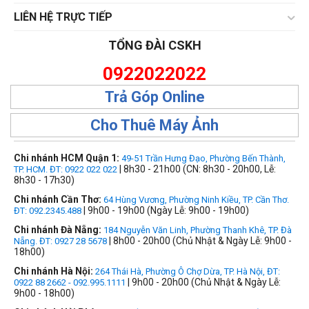
LIÊN HỆ TRỰC TIẾP
TỔNG ĐÀI CSKH
0922022022
Trả Góp Online
Cho Thuê Máy Ảnh
Chi nhánh HCM Quận 1:
49-51 Trần Hưng Đạo, Phường Bến Thành,
| 8h30 - 21h00 (CN: 8h30 - 20h00, Lễ:
TP. HCM. ĐT: 0922 022 022
8h30 - 17h30)
Chi nhánh Cần Thơ:
64 Hùng Vương, Phường Ninh Kiều, TP. Cần Thơ.
| 9h00 - 19h00 (Ngày Lễ: 9h00 - 19h00)
ĐT: 092.2345.488
Chi nhánh Đà Nẵng:
184 Nguyễn Văn Linh, Phường Thanh Khê, TP. Đà
| 8h00 - 20h00 (Chủ Nhật & Ngày Lễ: 9h00 -
Nẵng. ĐT: 0927 28 5678
18h00)
Chi nhánh Hà Nội:
264 Thái Hà, Phường Ô Chợ Dừa, TP. Hà Nội, ĐT:
| 9h00 - 20h00 (Chủ Nhật & Ngày Lễ:
0922 88 2662 - 092.995.1111
9h00 - 18h00)