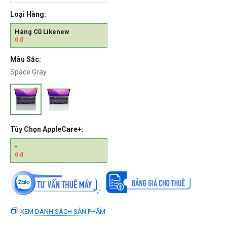
Loại Hàng:
Hàng Cũ Likenew
0
đ
Màu Sắc:
Space Gray
Tùy Chọn AppleCare+:
-
0
đ
XEM DANH SÁCH SẢN PHẨM