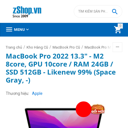

0



MENU
/
/
/
/
Trang chủ
Kho Hàng Cũ
MacBook Pro Cũ
MacBook Pro M2 cũ
Mac
MacBook Pro 2022 13.3" - M2
8core, GPU 10core / RAM 24GB /
SSD 512GB - Likenew 99% (Space
Gray, -)
Thương hiệu
Apple