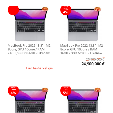
GIẢM
THÊM
4%
MacBook Pro 2022 13.3" - M2
MacBook Pro 2022 13.3" - M2
8core, GPU 10core / RAM
8core, GPU 10core / RAM
24GB / SSD 256GB - Likenew
16GB / SSD 512GB - Likenew
99%
99%
25,900,000
đ
24,900,000
đ
Liên hệ để biết giá
GIẢM
GIẢM
THÊM
THÊM
4%
5%