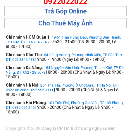
0922022022
Trả Góp Online
Cho Thuê Máy Ảnh
Chi nhánh HCM Quận 1:
49-51 Trần Hưng Đạo, Phường Bến Thành,
| 8h30 - 21h00 (CN: 8h30 - 20h00, Lễ:
TP. HCM. ĐT: 0922 022 022
8h30 - 17h30)
Chi nhánh Cần Thơ:
64 Hùng Vương, Phường Ninh Kiều, TP. Cần Thơ.
| 9h00 - 19h00 (Ngày Lễ: 9h00 - 19h00)
ĐT: 092.2345.488
Chi nhánh Đà Nẵng:
184 Nguyễn Văn Linh, Phường Thanh Khê, TP. Đà
| 8h00 - 20h00 (Chủ Nhật & Ngày Lễ: 9h00 -
Nẵng. ĐT: 0927 28 5678
18h00)
Chi nhánh Hà Nội:
264 Thái Hà, Phường Ô Chợ Dừa, TP. Hà Nội, ĐT:
| 9h00 - 20h00 (Chủ Nhật & Ngày Lễ:
0922 88 2662 - 092.995.1111
9h00 - 18h00)
Chi nhánh Hải Phòng:
101 Trần Phú, Phường Gia Viên, TP. Hải Phòng,
| 9h00 - 20h00 (Chủ Nhật & Ngày Lễ: 9h00 -
ĐT: 0835 091 246
18h00)
Copyrights
©
2009
Công ty CPTM & DV Công nghệ số Đỉnh