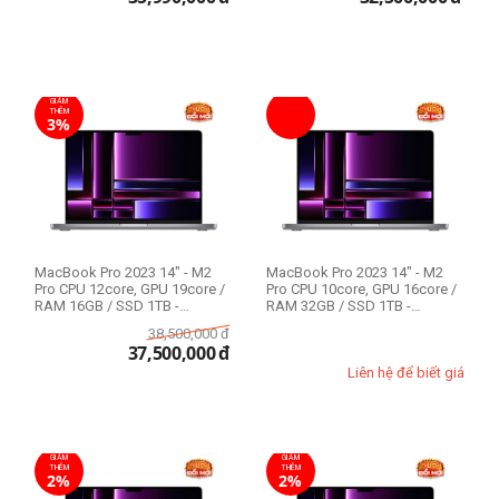
GIẢM
THÊM
3%
MacBook Pro 2023 14" - M2
MacBook Pro 2023 14" - M2
Pro CPU 12core, GPU 19core /
Pro CPU 10core, GPU 16core /
RAM 16GB / SSD 1TB -
RAM 32GB / SSD 1TB -
Likenew 99%
Likenew 99%
38,500,000
đ
37,500,000
đ
Liên hệ để biết giá
GIẢM
GIẢM
THÊM
THÊM
2%
2%