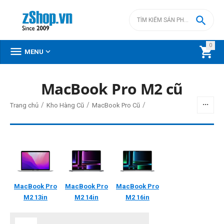

0



MENU
DANH MỤC SẢN PHẨM
MacBook Pro M2 cũ
Menu
/
/
/
Trang chủ
Kho Hàng Cũ
MacBook Pro Cũ
BỘ LỌC
Giá
MacBook Pro
MacBook Pro
MacBook Pro
đ
–
đ
M2
13in
M2
14in
M2
16in
0
đ
56500000
đ