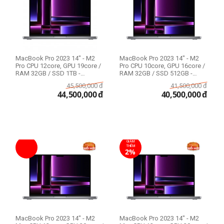
MacBook Pro 2023 14" - M2
MacBook Pro 2023 14" - M2
Pro CPU 12core, GPU 19core /
Pro CPU 10core, GPU 16core /
RAM 32GB / SSD 1TB -
RAM 32GB / SSD 512GB -
Likenew 99%
Likenew 99%
45,500,000
đ
41,500,000
đ
44,500,000
đ
40,500,000
đ
GIẢM
THÊM
2%
MacBook Pro 2023 14" - M2
MacBook Pro 2023 14" - M2