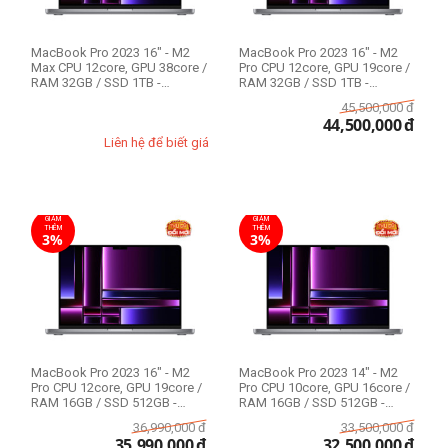
MacBook Pro 2023 16" - M2
MacBook Pro 2023 16" - M2
Max CPU 12core, GPU 38core /
Pro CPU 12core, GPU 19core /
RAM 32GB / SSD 1TB -
RAM 32GB / SSD 1TB -
Likenew 99%
Likenew 99%
45,500,000
đ
44,500,000
đ
Liên hệ để biết giá
GIẢM
GIẢM
THÊM
THÊM
3%
3%
MacBook Pro 2023 16" - M2
MacBook Pro 2023 14" - M2
Pro CPU 12core, GPU 19core /
Pro CPU 10core, GPU 16core /
RAM 16GB / SSD 512GB -
RAM 16GB / SSD 512GB -
Likenew 99%
Likenew 99%
36,990,000
đ
33,500,000
đ
35,990,000
đ
32,500,000
đ