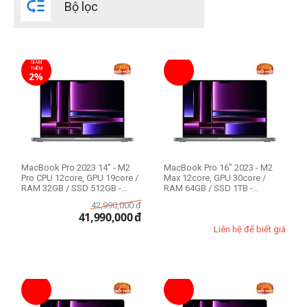

Bộ lọc
Đời Mac
2022
GIẢM
2023
THÊM
2%
CPU Mac
Apple M2 8-core
Apple M2 Pro 10-core
Apple M2 Pro 12-core
MacBook Pro 2023 14" - M2
MacBook Pro 16" 2023 - M2
Pro CPU 12core, GPU 19core /
Max 12core, GPU 30core /
Apple M2 Max 12-core
RAM 32GB / SSD 512GB -
RAM 64GB / SSD 1TB -
Likenew 99%
Likenew 99%
42,990,000
đ
41,990,000
đ
RAM Mac
Liên hệ để biết giá
8GB
16GB
24GB
32GB