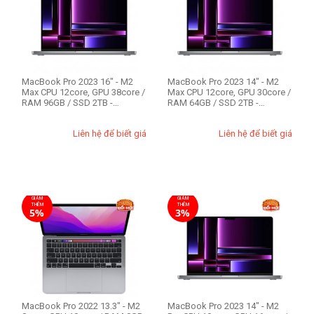
64GB
96GB
Ổ cứng SSD
MacBook Pro 2023 16" - M2
MacBook Pro 2023 14" - M2
256GB
Max CPU 12core, GPU 38core /
Max CPU 12core, GPU 30core /
RAM 96GB / SSD 2TB -
RAM 64GB / SSD 2TB -
512GB
Likenew 99%
Likenew 99%
1TB
Liên hệ để biết giá
Liên hệ để biết giá
2TB
GIẢM
GIẢM
THÊM
THÊM
5%
3%
MacBook Pro 2022 13.3" - M2
MacBook Pro 2023 14" - M2