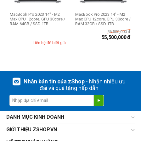
MacBook Pro 2023 14" - M2
MacBook Pro 2023 14" - M2
Max CPU 12core, GPU 30core /
Max CPU 12core, GPU 30core /
RAM 64GB / SSD 1TB -
RAM 32GB / SSD 1TB -
Likenew 99%
Likenew 99%
56,500,000
đ
55,500,000
đ
Liên hệ để biết giá
Nhận bản tin của zShop
- Nhận nhiều ưu
đãi và quà tặng hấp dẫn
DANH MỤC KINH DOANH
GIỚI THIỆU ZSHOP.VN