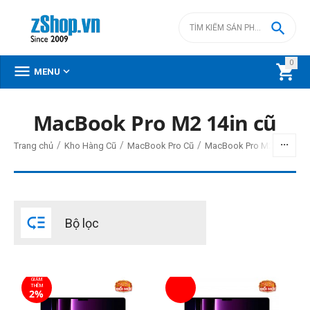

0



MENU
MacBook Pro M2 14in cũ
BỘ LỌC
/
/
/
/
Trang chủ
Kho Hàng Cũ
MacBook Pro Cũ
MacBook Pro M2 cũ
Giá
đ
–
đ

Bộ lọc
0
đ
56500000
đ
Đời Mac
GIẢM
2023
THÊM
2%