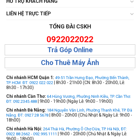
HỔ TRỢ KHÁCH HÀNG
LIÊN HỆ TRỰC TIẾP
TỔNG ĐÀI CSKH
0922022022
Trả Góp Online
Cho Thuê Máy Ảnh
Chi nhánh HCM Quận 1:
49-51 Trần Hưng Đạo, Phường Bến Thành,
| 8h30 - 21h00 (CN: 8h30 - 20h00, Lễ:
TP. HCM. ĐT: 0922 022 022
8h30 - 17h30)
Chi nhánh Cần Thơ:
64 Hùng Vương, Phường Ninh Kiều, TP. Cần Thơ.
| 9h00 - 19h00 (Ngày Lễ: 9h00 - 19h00)
ĐT: 092.2345.488
Chi nhánh Đà Nẵng:
184 Nguyễn Văn Linh, Phường Thanh Khê, TP. Đà
| 8h00 - 20h00 (Chủ Nhật & Ngày Lễ: 9h00 -
Nẵng. ĐT: 0927 28 5678
18h00)
Chi nhánh Hà Nội:
264 Thái Hà, Phường Ô Chợ Dừa, TP. Hà Nội, ĐT:
| 9h00 - 20h00 (Chủ Nhật & Ngày Lễ:
0922 88 2662 - 092.995.1111
9h00 - 18h00)