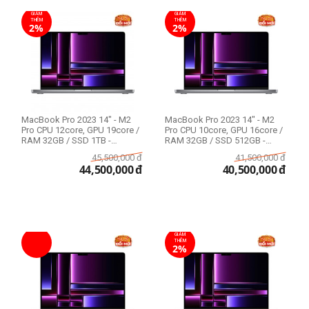
GIẢM
GIẢM
THÊM
THÊM
2%
2%
MacBook Pro 2023 14" - M2
MacBook Pro 2023 14" - M2
Pro CPU 12core, GPU 19core /
Pro CPU 10core, GPU 16core /
RAM 32GB / SSD 1TB -
RAM 32GB / SSD 512GB -
Likenew 99%
Likenew 99%
45,500,000
đ
41,500,000
đ
44,500,000
đ
40,500,000
đ
GIẢM
THÊM
2%