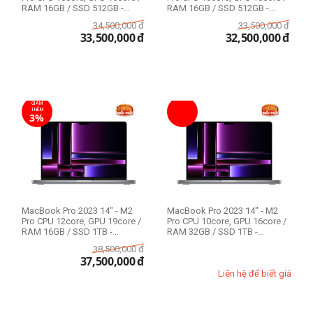
RAM 16GB / SSD 512GB -
RAM 16GB / SSD 512GB -
Likenew F...
Likenew 99%
34,500,000
đ
33,500,000
đ
33,500,000
đ
32,500,000
đ
GIẢM
THÊM
3%
MacBook Pro 2023 14" - M2
MacBook Pro 2023 14" - M2
Pro CPU 12core, GPU 19core /
Pro CPU 10core, GPU 16core /
RAM 16GB / SSD 1TB -
RAM 32GB / SSD 1TB -
Likenew 99%
Likenew 99%
38,500,000
đ
37,500,000
đ
Liên hệ để biết giá