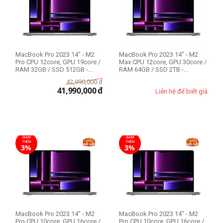
CPU Mac
Apple M2 Pro 10-core
Apple M2 Pro 12-core
Apple M2 Max 12-core
MacBook Pro 2023 14" - M2
MacBook Pro 2023 14" - M2
Pro CPU 12core, GPU 19core /
Max CPU 12core, GPU 30core /
RAM 32GB / SSD 512GB -
RAM 64GB / SSD 2TB -
Likenew 99%
Likenew 99%
RAM Mac
42,990,000
đ
41,990,000
đ
Liên hệ để biết giá
16GB
32GB
64GB
GIẢM
GIẢM
THÊM
THÊM
3%
3%
Ổ cứng SSD
512GB
1TB
2TB
MacBook Pro 2023 14" - M2
MacBook Pro 2023 14" - M2
Pro CPU 10core, GPU 16core /
Pro CPU 10core, GPU 16core /