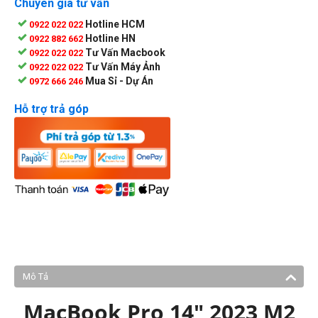
Chuyên gia tư vấn
Hotline HCM
0922 022 022
Hotline HN
0922 882 662
Tư Vấn Macbook
0922 022 022
Tư Vấn Máy Ảnh
0922 022 022
Mua Sỉ - Dự Án
0972 666 246
Hỗ trợ trả góp
Mô Tả
MacBook Pro 14" 2023 M2