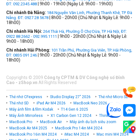
| 9h00 - 19h00 (Ngày Lễ: 9h00 - 19h00)
ĐT: 092.2345.488
Chi nhánh Đà Nẵng:
184 Nguyễn Văn Linh, Phường Thanh Khê, TP. Đà
| 8h00 - 20h00 (Chủ Nhật & Ngày Lễ: 9h00 -
Nẵng. ĐT: 0927 28 5678
18h00)
Chi nhánh Hà Nội:
264 Thái Hà, Phường Ô Chợ Dừa, TP. Hà Nội, ĐT:
| 9h00 - 20h00 (Chủ Nhật & Ngày Lễ:
0922 88 2662 - 092.995.1111
9h00 - 18h00)
Chi nhánh Hải Phòng:
101 Trần Phú, Phường Gia Viên, TP. Hải Phòng,
| 9h00 - 20h00 (Chủ Nhật & Ngày Lễ: 9h00 -
ĐT: 0835 091 246
18h00)
Copyrights
©
2009
Công ty CPTM & DV Công nghệ số Đỉnh
Cao - zShop.vn
All Rights Reserved
Thẻ nhớ CFexpress
Studio Display 27" 2026
Thẻ nhớ Micro SD
Thẻ nhớ SD
iPad Air M4 2026
MacBook Neo 2026
Máy ảnh film & film Kodak
T14 Gen 6 2025
Máy Ảnh Mirrorless
X1 Carbon Gen 12 2024
ThinkPad P
MacBook Pro
MacBook Air
Máy ảnh du lịch siêu zoom
MacBook Air M4 2025
MacBook Pro 14in M4 2024
MacBook Pro 16in M4 2024
iMac M4 2024
Mac mini M4 2024