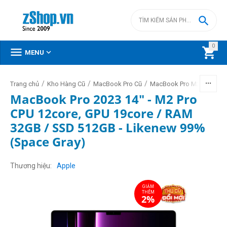

0



MENU
/
/
/
/
Trang chủ
Kho Hàng Cũ
MacBook Pro Cũ
MacBook Pro M2 cũ
Mac
MacBook Pro 2023 14" - M2 Pro
CPU 12core, GPU 19core / RAM
32GB / SSD 512GB - Likenew 99%
(Space Gray)
GIẢM
THÊM
2%
Thương hiệu
Apple