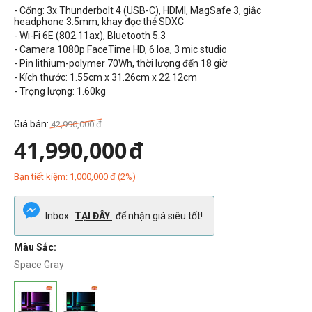
- Cổng: 3x Thunderbolt 4 (USB-C), HDMI, MagSafe 3, giắc
headphone 3.5mm, khay đọc thẻ SDXC
- Wi-Fi 6E (802.11ax), Bluetooth 5.3
- Camera 1080p FaceTime HD, 6 loa, 3 mic studio
- Pin lithium-polymer 70Wh, thời lượng đến 18 giờ
- Kích thước: 1.55cm x 31.26cm x 22.12cm
- Trọng lượng: 1.60kg
Giá bán:
42,990,000
đ
41,990,000
đ
Bạn tiết kiệm:
1,000,000
đ
(
2
%)
Inbox
TẠI ĐÂY
để nhận giá siêu tốt!
Màu Sắc:
Space Gray