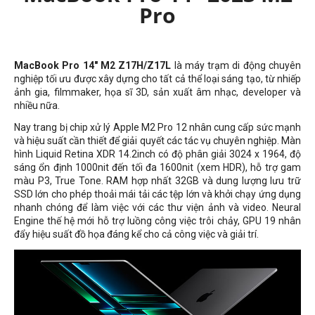
Pro
MacBook Pro 14" M2 Z17H/Z17L
là máy trạm di động chuyên
nghiệp tối ưu được xây dựng cho tất cả thể loại sáng tạo, từ nhiếp
ảnh gia, filmmaker, họa sĩ 3D, sản xuất âm nhạc, developer và
nhiều nữa.
Nay trang bị chip xử lý Apple M2 Pro 12 nhân cung cấp sức mạnh
và hiệu suất cần thiết để giải quyết các tác vụ chuyên nghiệp. Màn
hình Liquid Retina XDR 14.2inch có độ phân giải 3024 x 1964, độ
sáng ổn định 1000nit đến tối đa 1600nit (xem HDR), hỗ trợ gam
màu P3, True Tone. RAM hợp nhất 32GB và dung lượng lưu trữ
SSD lớn cho phép thoải mái tải các tệp lớn và khởi chạy ứng dụng
nhanh chóng để làm việc với các thư viện ảnh và video. Neural
Engine thế hệ mới hỗ trợ luồng công việc trôi chảy, GPU 19 nhân
đẩy hiệu suất đồ họa đáng kể cho cả công việc và giải trí.