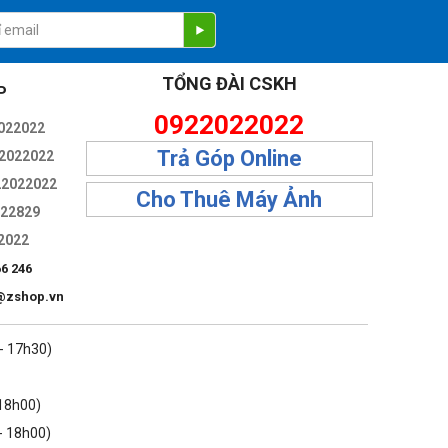
TỔNG ĐÀI CSKH
P
0922022022
022022
Trả Góp Online
2022022
22022022
Cho Thuê Máy Ảnh
322829
2022
66 246
@zshop.vn
 - 17h30)
 18h00)
- 18h00)