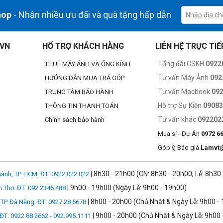
hop
- Nhận nhiều ưu đãi và quà tặng hấp dẫn
.VN
HỔ TRỢ KHÁCH HÀNG
LIÊN HỆ TRỰC TIẾ
áy quay phim, máy ghi âm, PC
Tổng đài CSKH
0922
THUÊ MÁY ẢNH VÀ ỐNG KÍNH
hanh chất lượng cao
Tư vấn Máy Ảnh
092
HƯỚNG DẪN MUA TRẢ GÓP
 bị nhiễu sóng
Tư vấn Macbook
09
TRUNG TÂM BẢO HÀNH
Hỗ trợ Sự Kiện
0908
THÔNG TIN THANH TOÁN
Tư vấn khác
092202
Chính sách bảo hành
Mua sỉ - Dự Án
0972 6
 sóng tốt nhất với khả năng quay 360 độ
Góp ý, Báo giá
Lamvt
t cản
| 8h30 - 21h00 (CN: 8h30 - 20h00, Lễ: 8h30
ành, TP. HCM. ĐT: 0922 022 022
| 9h00 - 19h00 (Ngày Lễ: 9h00 - 19h00)
n Thơ. ĐT: 092.2345.488
| 8h00 - 20h00 (Chủ Nhật & Ngày Lễ: 9h00 -
TP. Đà Nẵng. ĐT: 0927 28 5678
| 9h00 - 20h00 (Chủ Nhật & Ngày Lễ: 9h00 
 ĐT: 0922 88 2662 - 092.995.1111