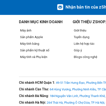
Tính năng nổi bật
Nhận bản tin của zS
- Hoạt động VHF băng tần cao cho âm thanh vượt trội
DANH MỤC KINH DOANH
GIỚI THIỆU ZSHOP
- Tương thích rộng rãi với smartphone, máy ảnh DSLR, m
Máy ảnh
Giới thiệu
- Hệ thống Compander-Free đảm bảo việc truyền tải âm t
Sản phẩm Apple
Tuyển dụng
- 12 tần số chuyển đổi được cho phép hoạt động mà không
Máy tính bảng
Liên hệ hợp tác
- Tự động dò tần số đúng cho bộ thu
Sản phẩm kỹ thuật số
Góp ý
- Khả năng điều khiển tại thời gian thực tế
Máy tính và Phụ kiện
Blogs công nghệ
- Ăng-ten tháo được và linh hoạt chuyển đổi cho vị trí bắt
- Phạm vi hoạt động lên đến 40m trong điều kiện không vậ
- Bộ thu và bộ phát sử dụng hai pin AA
Chi nhánh HCM Quận 1:
49-51 Trần Hưng Đạo, Phường Bến Th
Chi nhánh Cần Thơ:
64 Hùng Vương, Phường Ninh Kiều, TP. Cầ
Chi nhánh Đà Nẵng:
184 Nguyễn Văn Linh, Phường Thanh Khê, 
>>> Xem thêm sản phẩm
Phụ kiện video
Chi nhánh Hà Nội:
264 Thái Hà, Phường Ô Chợ Dừa, TP. Hà Nội,