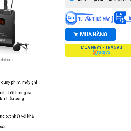
Inbox
TẠI ĐÂY
để nhận giá s
MUA HÀNG
MUA NGAY - TRẢ SAU
 phóng to
y quay phim, máy ghi
anh chất lượng cao
bị nhiễu sóng
óng tốt nhất với khả
 cản