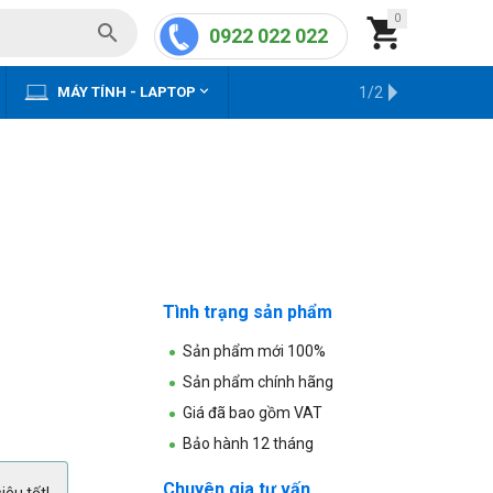
0


0922 022 022


MÁY TÍNH - LAPTOP
KHO HÀNG CŨ
1/2
Tình trạng sản phẩm
Sản phẩm mới 100%
Sản phẩm chính hãng
Giá đã bao gồm VAT
Bảo hành 12 tháng
Chuyên gia tư vấn