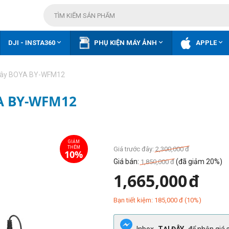



DJI - INSTA360
PHỤ KIỆN MÁY ẢNH
APPLE
dây BOYA BY-WFM12
A BY-WFM12
GIẢM
THÊM
10%
Giá trước đây:
2,300,000
đ
Giá bán:
(đã giảm 20%)
1,850,000
đ
1,665,000
đ
Bạn tiết kiệm:
185,000
đ
(
10
%)