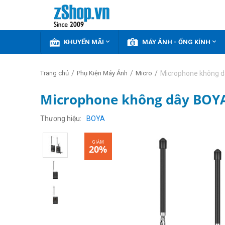


KHUYẾN MÃI
MÁY ẢNH - ỐNG KÍNH
/
/
/
Microphone không 
Trang chủ
Phụ Kiện Máy Ảnh
Micro
Microphone không dây BOY
GIẢM
20%
Thương hiệu
BOYA