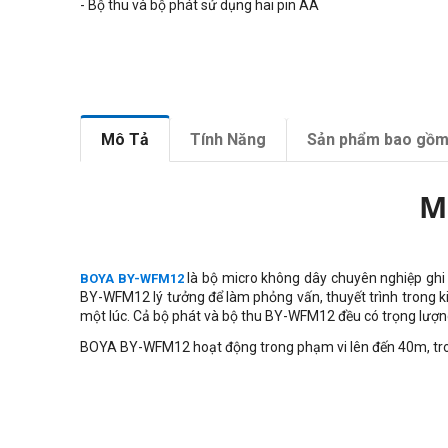
- Bộ thu và bộ phát sử dụng hai pin AA
Mô Tả
Tính Năng
Sản phẩm bao gồ
M
là bộ micro không dây chuyên nghiệp gh
BOYA BY-WFM12
BY-WFM12 lý tưởng để làm phỏng vấn, thuyết trình trong ki
một lúc. Cả bộ phát và bộ thu BY-WFM12 đều có trọng lượn
BOYA BY-WFM12 hoạt động trong phạm vi lên đến 40m, tron