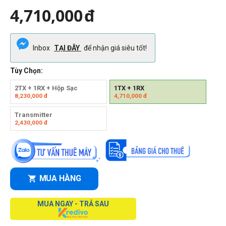
4,710,000
đ
Inbox
TẠI ĐÂY
để nhận giá siêu tốt!
Tùy Chọn:
2TX + 1RX + Hộp Sạc
1TX + 1RX
8,230,000
đ
4,710,000
đ
Transmitter
2,430,000
đ
MUA HÀNG
MUA NGAY - TRẢ SAU