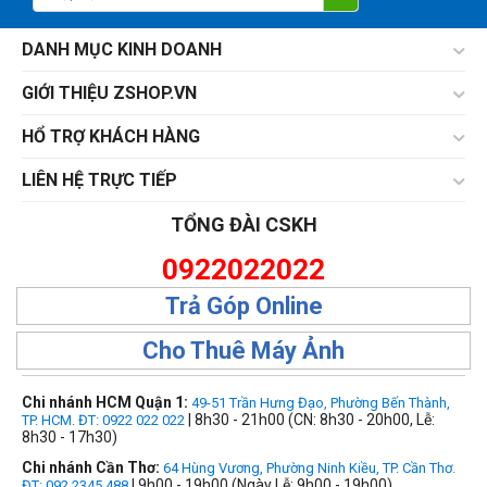
DANH MỤC KINH DOANH
GIỚI THIỆU ZSHOP.VN
HỔ TRỢ KHÁCH HÀNG
LIÊN HỆ TRỰC TIẾP
TỔNG ĐÀI CSKH
0922022022
Trả Góp Online
Cho Thuê Máy Ảnh
Chi nhánh HCM Quận 1:
49-51 Trần Hưng Đạo, Phường Bến Thành,
| 8h30 - 21h00 (CN: 8h30 - 20h00, Lễ:
TP. HCM. ĐT: 0922 022 022
8h30 - 17h30)
Chi nhánh Cần Thơ:
64 Hùng Vương, Phường Ninh Kiều, TP. Cần Thơ.
| 9h00 - 19h00 (Ngày Lễ: 9h00 - 19h00)
ĐT: 092.2345.488