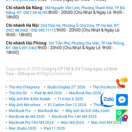
Chi nhánh Đà Nẵng:
184 Nguyễn Văn Linh, Phường Thanh Khê, TP. Đà
| 8h00 - 20h00 (Chủ Nhật & Ngày Lễ: 9h00 -
Nẵng. ĐT: 0927 28 5678
18h00)
Chi nhánh Hà Nội:
264 Thái Hà, Phường Ô Chợ Dừa, TP. Hà Nội, ĐT:
| 9h00 - 20h00 (Chủ Nhật & Ngày Lễ:
0922 88 2662 - 092.995.1111
9h00 - 18h00)
Chi nhánh Hải Phòng:
101 Trần Phú, Phường Gia Viên, TP. Hải Phòng,
| 9h00 - 20h00 (Chủ Nhật & Ngày Lễ: 9h00 -
ĐT: 0835 091 246
18h00)
Copyrights
©
2009
Công ty CPTM & DV Công nghệ số Đỉnh
Cao - zShop.vn
All Rights Reserved
Thẻ nhớ CFexpress
Studio Display 27" 2026
Thẻ nhớ Micro SD
Thẻ nhớ SD
iPad Air M4 2026
MacBook Neo 2026
Máy ảnh film & film Kodak
T14 Gen 6 2025
Máy Ảnh Mirrorless
X1 Carbon Gen 12 2024
ThinkPad P
MacBook Pro
MacBook Air
Máy ảnh du lịch siêu zoom
MacBook Air M4 2025
MacBook Pro 14in M4 2024
MacBook Pro 16in M4 2024
iMac M4 2024
Mac mini M4 2024
Mac Studio 2025
iPad 11 2025