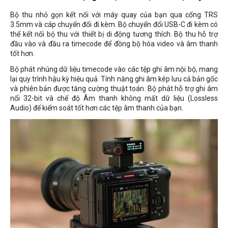
Bộ thu nhỏ gọn kết nối với máy quay của bạn qua cổng TRS
3.5mm và cáp chuyển đổi đi kèm. Bộ chuyển đổi USB-C đi kèm có
thể kết nối bộ thu với thiết bị di động tương thích. Bộ thu hỗ trợ
đầu vào và đầu ra timecode để đồng bộ hóa video và âm thanh
tốt hơn.
Bộ phát nhúng dữ liệu timecode vào các tệp ghi âm nội bộ, mang
lại quy trình hậu kỳ hiệu quả. Tính năng ghi âm kép lưu cả bản gốc
và phiên bản được tăng cường thuật toán. Bộ phát hỗ trợ ghi âm
nổi 32-bit và chế độ Âm thanh không mất dữ liệu (Lossless
Audio) để kiểm soát tốt hơn các tệp âm thanh của bạn.