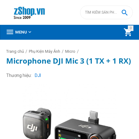

0



MENU
/
/
/
Trang chủ
Phụ Kiện Máy Ảnh
Micro
Microphone DJI Mic 3 (1 TX + 1 RX)
Thương hiệu
DJI