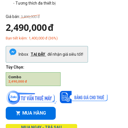
- Tương thích đa thiết bị
Giá bán:
3,890,000
đ
2,490,000
đ
Bạn tiết kiệm:
1,400,000
đ
(
36
%)
Inbox
TẠI ĐÂY
để nhận giá siêu tốt!
Tùy Chọn:
Combo
2,490,000
đ
MUA HÀNG
MUA NGAY - TRẢ SAU