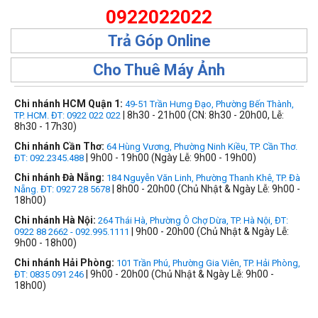
0922022022
Trả Góp Online
Cho Thuê Máy Ảnh
Chi nhánh HCM Quận 1:
49-51 Trần Hưng Đạo, Phường Bến Thành,
| 8h30 - 21h00 (CN: 8h30 - 20h00, Lễ:
TP. HCM. ĐT: 0922 022 022
8h30 - 17h30)
Chi nhánh Cần Thơ:
64 Hùng Vương, Phường Ninh Kiều, TP. Cần Thơ.
| 9h00 - 19h00 (Ngày Lễ: 9h00 - 19h00)
ĐT: 092.2345.488
Chi nhánh Đà Nẵng:
184 Nguyễn Văn Linh, Phường Thanh Khê, TP. Đà
| 8h00 - 20h00 (Chủ Nhật & Ngày Lễ: 9h00 -
Nẵng. ĐT: 0927 28 5678
18h00)
Chi nhánh Hà Nội:
264 Thái Hà, Phường Ô Chợ Dừa, TP. Hà Nội, ĐT:
| 9h00 - 20h00 (Chủ Nhật & Ngày Lễ:
0922 88 2662 - 092.995.1111
9h00 - 18h00)
Chi nhánh Hải Phòng:
101 Trần Phú, Phường Gia Viên, TP. Hải Phòng,
| 9h00 - 20h00 (Chủ Nhật & Ngày Lễ: 9h00 -
ĐT: 0835 091 246
18h00)