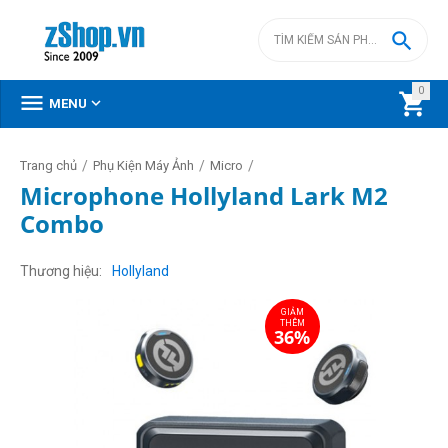

0



MENU
/
/
/
Trang chủ
Phụ Kiện Máy Ảnh
Micro
Microphone Hollyland Lark M2
Combo
GIẢM
THÊM
36%
Thương hiệu
Hollyland