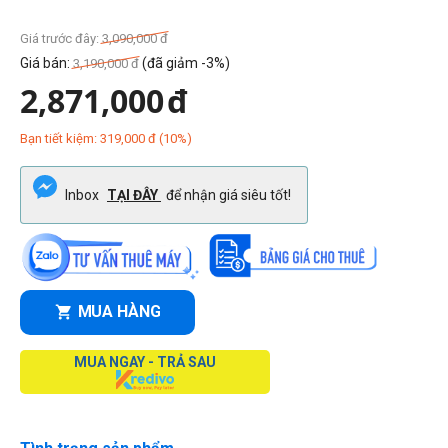
Giá trước đây:
3,090,000
đ
Giá bán:
(đã giảm -3%)
3,190,000
đ
2,871,000
đ
Bạn tiết kiệm:
319,000
đ
(
10
%)
Inbox
TẠI ĐÂY
để nhận giá siêu tốt!
MUA HÀNG
MUA NGAY - TRẢ SAU