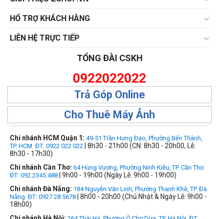
HỔ TRỢ KHÁCH HÀNG
LIÊN HỆ TRỰC TIẾP
TỔNG ĐÀI CSKH
0922022022
Trả Góp Online
Cho Thuê Máy Ảnh
Chi nhánh HCM Quận 1:
49-51 Trần Hưng Đạo, Phường Bến Thành,
| 8h30 - 21h00 (CN: 8h30 - 20h00, Lễ:
TP. HCM. ĐT: 0922 022 022
8h30 - 17h30)
Chi nhánh Cần Thơ:
64 Hùng Vương, Phường Ninh Kiều, TP. Cần Thơ.
| 9h00 - 19h00 (Ngày Lễ: 9h00 - 19h00)
ĐT: 092.2345.488
Chi nhánh Đà Nẵng:
184 Nguyễn Văn Linh, Phường Thanh Khê, TP. Đà
| 8h00 - 20h00 (Chủ Nhật & Ngày Lễ: 9h00 -
Nẵng. ĐT: 0927 28 5678
18h00)
Chi nhánh Hà Nội:
264 Thái Hà, Phường Ô Chợ Dừa, TP. Hà Nội, ĐT: