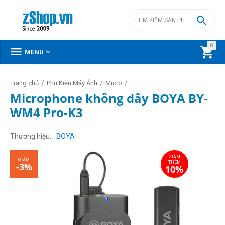

0



MENU
/
/
/
Trang chủ
Phụ Kiện Máy Ảnh
Micro
Microphone không dây BOYA BY-
WM4 Pro-K3
GIẢM
GIẢM
THÊM
-3%
10%
Thương hiệu
BOYA