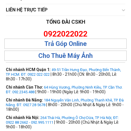
LIÊN HỆ TRỰC TIẾP
TỔNG ĐÀI CSKH
0922022022
Trả Góp Online
Cho Thuê Máy Ảnh
Chi nhánh HCM Quận 1:
49-51 Trần Hưng Đạo, Phường Bến Thành,
| 8h30 - 21h00 (CN: 8h30 - 20h00, Lễ:
TP. HCM. ĐT: 0922 022 022
8h30 - 17h30)
Chi nhánh Cần Thơ:
64 Hùng Vương, Phường Ninh Kiều, TP. Cần Thơ.
| 9h00 - 19h00 (Ngày Lễ: 9h00 - 19h00)
ĐT: 092.2345.488
Chi nhánh Đà Nẵng:
184 Nguyễn Văn Linh, Phường Thanh Khê, TP. Đà
| 8h00 - 20h00 (Chủ Nhật & Ngày Lễ: 9h00 -
Nẵng. ĐT: 0927 28 5678
18h00)
Chi nhánh Hà Nội:
264 Thái Hà, Phường Ô Chợ Dừa, TP. Hà Nội, ĐT:
| 9h00 - 20h00 (Chủ Nhật & Ngày Lễ:
0922 88 2662 - 092.995.1111
9h00 - 18h00)