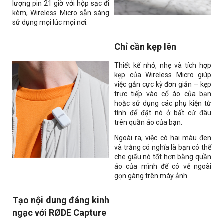
lượng pin 21 giờ với hộp sạc đi
kèm,
Wireless Micro
sẵn sàng
sử dụng mọi lúc mọi nơi.
Chỉ cần kẹp lên
Thiết kế nhỏ, nhẹ và tích hợp
kẹp của
Wireless Micro
giúp
việc gắn cực kỳ đơn giản – kẹp
trực tiếp vào cổ áo của bạn
hoặc sử dụng các phụ kiện từ
tính để đặt nó ở bất cứ đâu
trên quần áo của bạn.
Ngoài ra, việc có hai màu đen
và trắng có nghĩa là bạn có thể
che giấu nó tốt hơn bằng quần
áo của mình để có vẻ ngoài
gọn gàng trên máy ảnh.
Tạo nội dung đáng kinh
ngạc với RØDE Capture