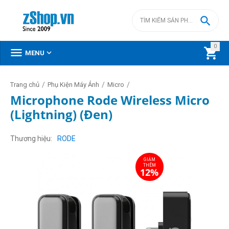

0



MENU
/
/
/
Trang chủ
Phụ Kiện Máy Ảnh
Micro
Microphone Rode Wireless Micro
(Lightning) (Đen)
GIẢM
THÊM
12%
Thương hiệu
RODE