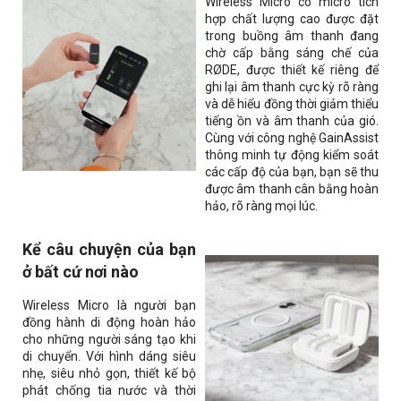
Wireless Micro
có micrô tích
hợp chất lượng cao được đặt
trong buồng âm thanh đang
chờ cấp bằng sáng chế của
RØDE, được thiết kế riêng để
ghi lại âm thanh cực kỳ rõ ràng
và dễ hiểu đồng thời giảm thiểu
tiếng ồn và âm thanh của gió.
Cùng với công nghệ GainAssist
thông minh tự động kiểm soát
các cấp độ của bạn, bạn sẽ thu
được âm thanh cân bằng hoàn
hảo, rõ ràng mọi lúc.
Kể câu chuyện của bạn
ở bất cứ nơi nào
Wireless Micro
là người bạn
đồng hành di động hoàn hảo
cho những người sáng tạo khi
di chuyển. Với hình dáng siêu
nhẹ, siêu nhỏ gọn, thiết kế bộ
phát chống tia nước và thời