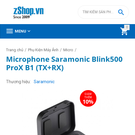

0



MENU
/
/
/
Trang chủ
Phụ Kiện Máy Ảnh
Micro
Microphone Saramonic Blink500
ProX B1 (TX+RX)
GIẢM
THÊM
10%
Thương hiệu
Saramonic