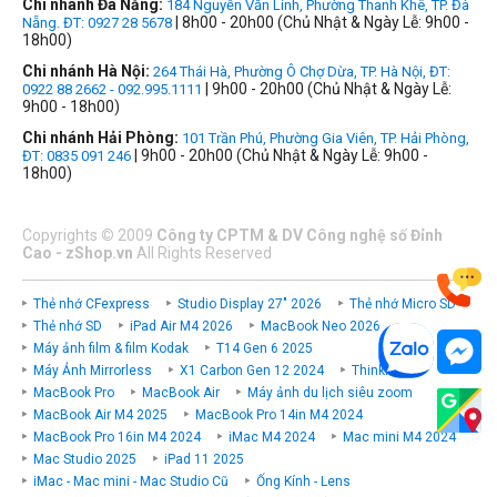
Chi nhánh Đà Nẵng:
184 Nguyễn Văn Linh, Phường Thanh Khê, TP. Đà
| 8h00 - 20h00 (Chủ Nhật & Ngày Lễ: 9h00 -
Nẵng. ĐT: 0927 28 5678
18h00)
Chi nhánh Hà Nội:
264 Thái Hà, Phường Ô Chợ Dừa, TP. Hà Nội, ĐT:
| 9h00 - 20h00 (Chủ Nhật & Ngày Lễ:
0922 88 2662 - 092.995.1111
9h00 - 18h00)
Chi nhánh Hải Phòng:
101 Trần Phú, Phường Gia Viên, TP. Hải Phòng,
| 9h00 - 20h00 (Chủ Nhật & Ngày Lễ: 9h00 -
ĐT: 0835 091 246
18h00)
Copyrights
©
2009
Công ty CPTM & DV Công nghệ số Đỉnh
Cao - zShop.vn
All Rights Reserved
Thẻ nhớ CFexpress
Studio Display 27" 2026
Thẻ nhớ Micro SD
Thẻ nhớ SD
iPad Air M4 2026
MacBook Neo 2026
Máy ảnh film & film Kodak
T14 Gen 6 2025
Máy Ảnh Mirrorless
X1 Carbon Gen 12 2024
ThinkPad P
MacBook Pro
MacBook Air
Máy ảnh du lịch siêu zoom
MacBook Air M4 2025
MacBook Pro 14in M4 2024
MacBook Pro 16in M4 2024
iMac M4 2024
Mac mini M4 2024
Mac Studio 2025
iPad 11 2025
iMac - Mac mini - Mac Studio Cũ
Ống Kính - Lens