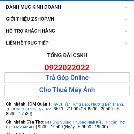
DANH MỤC KINH DOANH
GIỚI THIỆU ZSHOP.VN
HỔ TRỢ KHÁCH HÀNG
LIÊN HỆ TRỰC TIẾP
TỔNG ĐÀI CSKH
0922022022
Trả Góp Online
Cho Thuê Máy Ảnh
Chi nhánh HCM Quận 1:
49-51 Trần Hưng Đạo, Phường Bến Thành,
| 8h30 - 21h00 (CN: 8h30 - 20h00, Lễ:
TP. HCM. ĐT: 0922 022 022
8h30 - 17h30)
Chi nhánh Cần Thơ:
64 Hùng Vương, Phường Ninh Kiều, TP. Cần Thơ.
| 9h00 - 19h00 (Ngày Lễ: 9h00 - 19h00)
ĐT: 092.2345.488