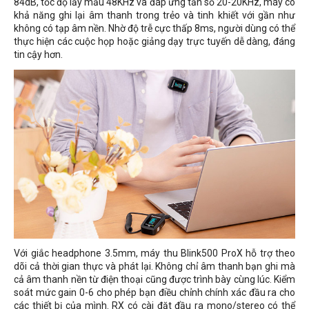
84dB, tốc độ lấy mẫu 48KHz và đáp ứng tần số 20-20KHz, máy có
khả năng ghi lại âm thanh trong trẻo và tinh khiết với gần như
không có tạp âm nền. Nhờ độ trễ cực thấp 8ms, người dùng có thể
thực hiện các cuộc họp hoặc giảng dạy trực tuyến dễ dàng, đáng
tin cậy hơn.
Với giắc headphone 3.5mm, máy thu Blink500 ProX hỗ trợ theo
dõi cả thời gian thực và phát lại. Không chỉ âm thanh bạn ghi mà
cả âm thanh nền từ điện thoại cũng được trình bày cùng lúc. Kiểm
soát mức gain 0-6 cho phép bạn điều chỉnh chính xác đầu ra cho
các thiết bị của mình. RX có cài đặt đầu ra mono/stereo có thể