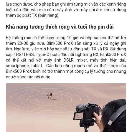
lựa chọn được, cho phép bạn ghi âm từng mic vào các kênh riêng
biệt của đầu vào mic của máy ảnh và máy ghi âm khi sử dụng
thêm bộ phát TX (bán riêng).
Khả năng tương thích rộng và tuổi thọ pin dài
Hệ thống mic có thể chạy trong 10 giờ và hộp sạc có thể hỗ trợ
thêm 20-30 giờ nữa, Blink500 ProX sẵn sàng xử lý cả ngày ghi
âm. Ngoài ra, việc mở hộp sạc sẽ tự động bật TX và RX. Sử dụng
cáp TRS/TRRS, Type-C hoặc đầu nối Lightning RX, Blink500 ProX
có thể kết nối với máy ảnh DSLR, mixer, máy tính hiện đại,
smartphone, tablet... Các tính năng mạnh mẽ và thiết thực của
Blink500 ProX biến nó trở thành một công cụ lý tưởng cho những
người sáng tạo nội dung.