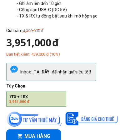
- Ghi âm lên đến 10 giờ
- Cổng sạc USB-C (DC 5V)
- TX & RX tự động bật sau khi mở hộp sạc
Giá bán:
4,390,000
đ
3,951,000
đ
Bạn tiết kiệm:
439,000
đ
(
10
%)
Inbox
TẠI ĐÂY
để nhận giá siêu tốt!
Tùy Chọn:
1TX + 1RX
3,951,000
đ
MUA HÀNG