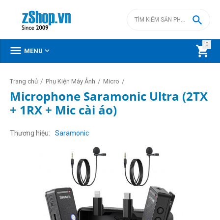

0



MENU
/
/
/
Trang chủ
Phụ Kiện Máy Ảnh
Micro
Microphone Saramonic Ultra (2TX
+ 1RX + Mic cài áo)
Thương hiệu
Saramonic