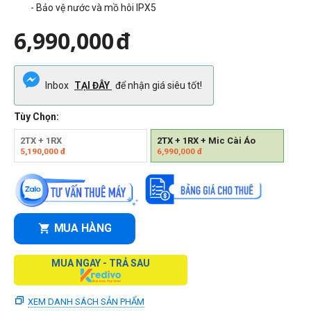
- Bảo vệ nước và mồ hôi IPX5
6,990,000
đ
Inbox
TẠI ĐÂY
để nhận giá siêu tốt!
Tùy Chọn:
2TX + 1RX
2TX + 1RX + Mic Cài Áo
5,190,000
đ
6,990,000
đ
MUA HÀNG
MUA NGAY - TRẢ SAU
XEM DANH SÁCH SẢN PHẨM