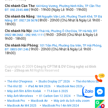
Chi nhánh Cần Thơ:
64 Hùng Vương, Phường Ninh Kiều, TP. Cần Thơ.
| 9h00 - 19h00 (Ngày Lễ: 9h00 - 19h00)
ĐT: 092.2345.488
Chi nhánh Đà Nẵng:
184 Nguyễn Văn Linh, Phường Thanh Khê, TP. Đà
| 8h00 - 20h00 (Chủ Nhật & Ngày Lễ: 9h00 -
Nẵng. ĐT: 0927 28 5678
18h00)
Chi nhánh Hà Nội:
264 Thái Hà, Phường Ô Chợ Dừa, TP. Hà Nội, ĐT:
| 9h00 - 20h00 (Chủ Nhật & Ngày Lễ:
0922 88 2662 - 092.995.1111
9h00 - 18h00)
Chi nhánh Hải Phòng:
101 Trần Phú, Phường Gia Viên, TP. Hải Phòng,
| 9h00 - 20h00 (Chủ Nhật & Ngày Lễ: 9h00 -
ĐT: 0835 091 246
18h00)
Copyrights
©
2009
Công ty CPTM & DV Công nghệ số Đỉnh
Cao - zShop.vn
All Rights Reserved
Thẻ nhớ CFexpress
Studio Display 27" 2026
Thẻ nhớ Micro SD
Thẻ nhớ SD
iPad Air M4 2026
MacBook Neo 2026
Máy ảnh film & film Kodak
T14 Gen 6 2025
Máy Ảnh Mirrorless
X1 Carbon Gen 12 2024
ThinkPad P
MacBook Pro
MacBook Air
Máy ảnh du lịch siêu zoom
MacBook Air M4 2025
MacBook Pro 14in M4 2024