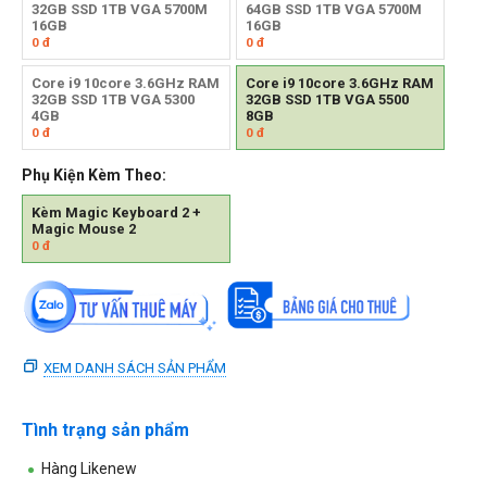
32GB SSD 1TB VGA 5700M
64GB SSD 1TB VGA 5700M
16GB
16GB
0
đ
0
đ
Core i9 10core 3.6GHz RAM
Core i9 10core 3.6GHz RAM
32GB SSD 1TB VGA 5300
32GB SSD 1TB VGA 5500
4GB
8GB
0
đ
0
đ
Phụ Kiện Kèm Theo:
Kèm Magic Keyboard 2 +
Magic Mouse 2
0
đ
XEM DANH SÁCH SẢN PHẨM
Tình trạng sản phẩm
Hàng Likenew