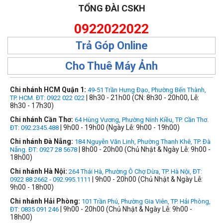
TỔNG ĐÀI CSKH
0922022022
Trả Góp Online
Cho Thuê Máy Ảnh
Chi nhánh HCM Quận 1:
49-51 Trần Hưng Đạo, Phường Bến Thành,
| 8h30 - 21h00 (CN: 8h30 - 20h00, Lễ:
TP. HCM. ĐT: 0922 022 022
8h30 - 17h30)
Chi nhánh Cần Thơ:
64 Hùng Vương, Phường Ninh Kiều, TP. Cần Thơ.
| 9h00 - 19h00 (Ngày Lễ: 9h00 - 19h00)
ĐT: 092.2345.488
Chi nhánh Đà Nẵng:
184 Nguyễn Văn Linh, Phường Thanh Khê, TP. Đà
| 8h00 - 20h00 (Chủ Nhật & Ngày Lễ: 9h00 -
Nẵng. ĐT: 0927 28 5678
18h00)
Chi nhánh Hà Nội:
264 Thái Hà, Phường Ô Chợ Dừa, TP. Hà Nội, ĐT:
| 9h00 - 20h00 (Chủ Nhật & Ngày Lễ:
0922 88 2662 - 092.995.1111
9h00 - 18h00)
Chi nhánh Hải Phòng:
101 Trần Phú, Phường Gia Viên, TP. Hải Phòng,
| 9h00 - 20h00 (Chủ Nhật & Ngày Lễ: 9h00 -
ĐT: 0835 091 246
18h00)