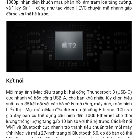
1080p, nhận diện khuôn mặt, phản hồi âm trầm loa tăng cường,
và "Hey Siri" — cũng như tạo video HEVC chuyển mã nhanh gấp
đôi so với thế hệ trước.
Kết nối
Mỗi máy tính iMac đều trang bị hai cổng Thunderbolt 3 (USB-C)
cực nhanh và bốn cổng USB-A, cho bạn khá nhiều tùy chọn hiệu
suất cao để kết nối với các bộ xử lý mở rộng, máy ảnh, màn hình
hiển thị,... Mọi mẫu iMac đều đi kèm một cổng Ethernet 1Gb, và
giờ đây bạn có thể dựng cấu hình đến 10Gb Ethernet cho thời
lượng thông lượng tăng gấp 10 lần so với thế hệ trước. Các kết nối
Wi-Fi và Bluetooth cực nhanh trở thành tiêu chuẩn trên mỗi máy
tính iMac, và mẫu 27‑inch trang bị Bluetooth 5.0, do đó bạn có thể