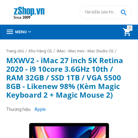

0



MENU
/
/
/
Trang chủ
Kho Hàng Cũ
iMac - Mac mini - Mac Studio Cũ
MXWV2 - iMac 27 inch 5K Retina
2020 - i9 10core 3.6GHz 10th /
RAM 32GB / SSD 1TB / VGA 5500
8GB - Likenew 98% (Kèm Magic
Keyboard 2 + Magic Mouse 2)
Thương hiệu
Apple