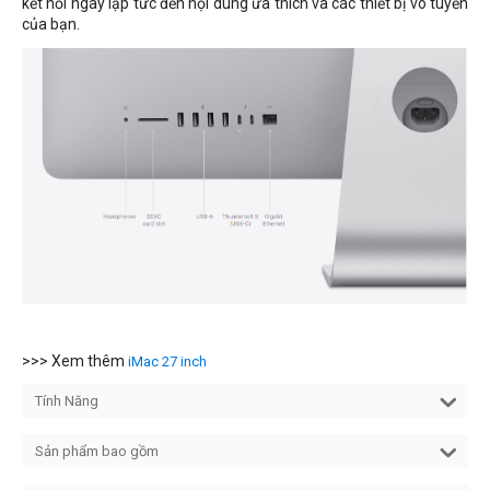
kết nối ngay lập tức đến nội dung ưa thích và các thiết bị vô tuyến
của bạn.
>>> Xem thêm
iMac 27 inch
Tính Năng
Sản phẩm bao gồm