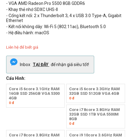
- VGA AMD Radeon Pro 5500 8GB GDDR6
- Khay thẻ nhớ SDXC UHS-II
- Cổng kết nối: 2 x Thunderbolt 3, 4 x USB 3.0 Type-A, Gigabit
Ethernet
- Kết nối không dây: Wi-Fi 5 (802.11ac), Bluetooth 5.0
- Hệ điều hành: macOS
Liên hệ để biết giá
Inbox
TẠI ĐÂY
để nhận giá siêu tốt!
Cấu Hình:
Core i5 6core 3.1GHz RAM
Core i5 6core 3.3GHz RAM
16GB SSD 256GB VGA 5300
32GB SSD 512GB VGA 4GB
4GB
0
đ
0
đ
Core i7 8core 3.8GHz RAM
32GB SSD 1TB VGA 5500M
8GB
0
đ
Core i7 8core 3.8GHz RAM
Core i9 10core 3.6GHz RAM