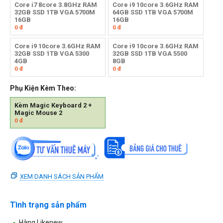
Core i7 8core 3.8GHz RAM
Core i9 10core 3.6GHz RAM
32GB SSD 1TB VGA 5700M
64GB SSD 1TB VGA 5700M
16GB
16GB
0
đ
0
đ
Core i9 10core 3.6GHz RAM
Core i9 10core 3.6GHz RAM
32GB SSD 1TB VGA 5300
32GB SSD 1TB VGA 5500
4GB
8GB
0
đ
0
đ
Phụ Kiện Kèm Theo:
Kèm Magic Keyboard 2 +
Magic Mouse 2
0
đ
XEM DANH SÁCH SẢN PHẨM
Tình trạng sản phẩm
Hàng Likenew