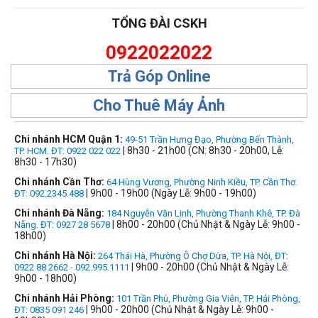
TỔNG ĐÀI CSKH
0922022022
Trả Góp Online
Cho Thuê Máy Ảnh
Chi nhánh HCM Quận 1:
49-51 Trần Hưng Đạo, Phường Bến Thành,
| 8h30 - 21h00 (CN: 8h30 - 20h00, Lễ:
TP. HCM. ĐT: 0922 022 022
8h30 - 17h30)
Chi nhánh Cần Thơ:
64 Hùng Vương, Phường Ninh Kiều, TP. Cần Thơ.
| 9h00 - 19h00 (Ngày Lễ: 9h00 - 19h00)
ĐT: 092.2345.488
Chi nhánh Đà Nẵng:
184 Nguyễn Văn Linh, Phường Thanh Khê, TP. Đà
| 8h00 - 20h00 (Chủ Nhật & Ngày Lễ: 9h00 -
Nẵng. ĐT: 0927 28 5678
18h00)
Chi nhánh Hà Nội:
264 Thái Hà, Phường Ô Chợ Dừa, TP. Hà Nội, ĐT:
| 9h00 - 20h00 (Chủ Nhật & Ngày Lễ:
0922 88 2662 - 092.995.1111
9h00 - 18h00)
Chi nhánh Hải Phòng:
101 Trần Phú, Phường Gia Viên, TP. Hải Phòng,
| 9h00 - 20h00 (Chủ Nhật & Ngày Lễ: 9h00 -
ĐT: 0835 091 246