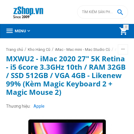

0



MENU
/
/
/
Trang chủ
Kho Hàng Cũ
iMac - Mac mini - Mac Studio Cũ
iMac Intel 
MXWU2 - iMac 2020 27" 5K Retina
- i5 6core 3.3GHz 10th / RAM 32GB
/ SSD 512GB / VGA 4GB - Likenew
99% (Kèm Magic Keyboard 2 +
Magic Mouse 2)
Thương hiệu
Apple