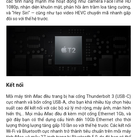
các tính năng mạnh mẽ hoạt động như camera FaceTime HD
1080p, nhận diện khuôn mặt, phản hồi âm trầm loa tăng cường,
và "Hey Siri" — cũng như tạo video HEVC chuyển mã nhanh gấp
đôi so với thế hệ trước.
Kết nối
Mỗi máy tính iMac đều trang bị hai cổng Thunderbolt 3 (USB-C)
cực nhanh và bốn cổng USB-A, cho bạn khá nhiều tùy chọn hiệu
suất cao để kết nối với các bộ xử lý mở rộng, máy ảnh, màn hình
hiển thị,... Mọi mẫu iMac đều đi kèm một cổng Ethernet 1Gb, và
giờ đây bạn có thể dựng cấu hình đến 10Gb Ethernet cho thời
lượng thông lượng tăng gấp 10 lần so với thế hệ trước. Các kết nối
Wi-Fi và Bluetooth cực nhanh trở thành tiêu chuẩn trên mỗi máy