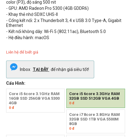
color (P3), độ sáng 500 nit
- GPU: AMD
Radeon Pro 5300
(
4GB
GDDR6)
- Khay thẻ nhớ SDXC UHS-II
- Cổng kết nối: 2 x Thunderbolt 3, 4 x USB 3.0 Type-A, Gigabit
Ethernet
- Kết nối không dây: Wi-Fi 5 (802.11ac), Bluetooth 5.0
- Hệ điều hành: macOS
Liên hệ để biết giá
Inbox
TẠI ĐÂY
để nhận giá siêu tốt!
Cấu Hình:
Core i5 6core 3.1GHz RAM
Core i5 6core 3.3GHz RAM
16GB SSD 256GB VGA 5300
32GB SSD 512GB VGA 4GB
4GB
0
đ
0
đ
Core i7 8core 3.8GHz RAM
32GB SSD 1TB VGA 5500M
8GB
0
đ